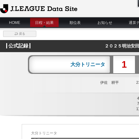
J.League Data Site
HOME
日程・結果
順位表
お知らせ
通算
戻る
公式記録
２０２５明治安田
1
大分トリニータ
伊佐 耕平
23
1
大分トリニータ