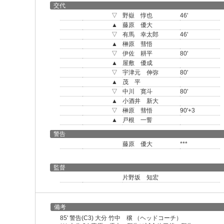
交代
▽
野嶽 惇也
46'
▲
藤原 優大
▽
有馬 幸太郎
46'
▲
榊原 彗悟
▽
伊佐 耕平
80'
▲
屋敷 優成
▽
宇津元 伸弥
80'
▲
茂 平
▽
中川 寛斗
80'
▲
小酒井 新大
▽
榊原 彗悟
90'+3
▲
戸根 一誓
警告
藤原 優大
***
監督
片野坂 知宏
備考
85' 警告(C3) 大分 竹中 穣 （ヘッドコーチ）