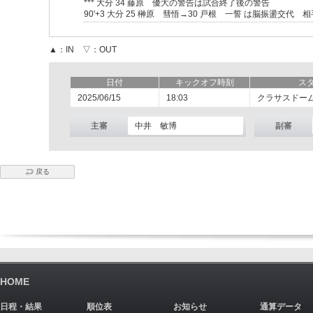
*** 大分 34 藤原 優大の警告は試合終了後の警告
90'+3 大分 25 榊原 彗悟→30 戸根 一誓 は脳振盪交代 
▲：IN ▽：OUT
日付
キックオフ時刻
ス
2025/06/15
18:03
クラサスドー
主審
中井 敏博
副審
戻る
HOME
日程・結果
順位表
お知らせ
通算データ