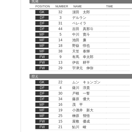
先発
POSITION
NUMBER
NAME
TIME
GK
32
濵田 太郎
DF
3
デルラン
DF
31
ペレイラ
DF
44
吉田 真那斗
MF
5
中川 寛斗
MF
14
池田 廉
MF
18
野嶽 惇也
MF
38
天笠 泰輝
FW
9
有馬 幸太郎
FW
13
伊佐 耕平
FW
29
宇津元 伸弥
控え
GK
22
ムン キョンゴン
DF
4
薩川 淳貴
DF
30
戸根 一誓
DF
34
藤原 優大
MF
16
茂 平
MF
19
小酒井 新大
MF
25
榊原 彗悟
FW
15
屋敷 優成
FW
21
鮎川 峻