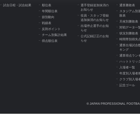
試合日程・試合結果
順位表
選手登録追加抹消の
通算勝敗表
お知らせ
年間順位表
スタジアム別
役員・スタッフ登録
敗表
節別動向
追加抹消のお知らせ
天候別勝敗表
戦績表
出場停止選手のお知
対戦データ一
反則ポイント
らせ
状況別勝敗表
チーム別集計結果
公式記録訂正のお知
時間帯別得失
らせ
得点順位表
通算出場試合
キング
通算得点ラン
ハットトリッ
入場者一覧
年度別入場者
クラブ別入場
記念ゴール
© JAPAN PROFESSIONAL FOOTBAL