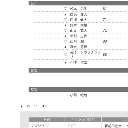
交代
▽
松本 凪生
61'
▲
西矢 健人
▽
西澤 健太
71'
▲
鈴木 大馳
▽
山田 寛人
71'
▲
新川 志音
▽
西川 潤
88'
▲
堀米 勇輝
長澤 シヴァタファ
▽
88'
リ
▲
今津 佑太
警告
監督
小菊 昭雄
▲：IN ▽：OUT
日付
キックオフ時刻
ス
2025/06/28
19:03
駅前不動産ス