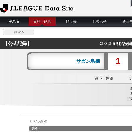
J.League Data Site
HOME
日程・結果
順位表
お知らせ
通算
戻る
公式記録
２０２５明治安田
1
サガン鳥栖
森下 怜哉
31
1
サガン鳥栖
先発