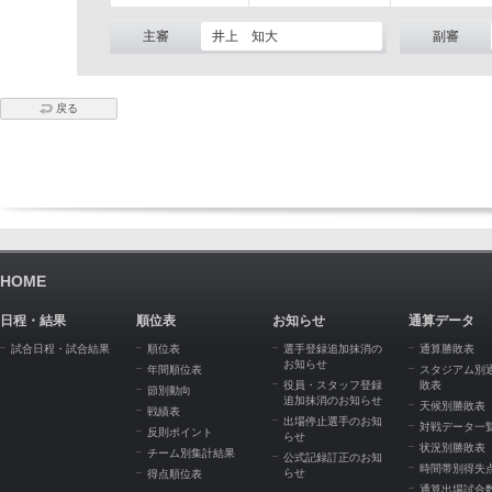
主審
井上 知大
副審
戻る
HOME
日程・結果
順位表
お知らせ
通算データ
試合日程・試合結果
順位表
選手登録追加抹消の
通算勝敗表
お知らせ
年間順位表
スタジアム別
役員・スタッフ登録
敗表
節別動向
追加抹消のお知らせ
天候別勝敗表
戦績表
出場停止選手のお知
対戦データ一
反則ポイント
らせ
状況別勝敗表
チーム別集計結果
公式記録訂正のお知
時間帯別得失
らせ
得点順位表
通算出場試合