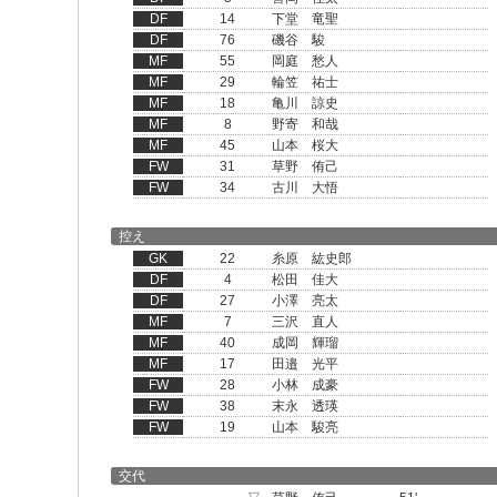
DF
14
下堂 竜聖
DF
76
磯谷 駿
MF
55
岡庭 愁人
MF
29
輪笠 祐士
MF
18
亀川 諒史
MF
8
野寄 和哉
MF
45
山本 桜大
FW
31
草野 侑己
FW
34
古川 大悟
控え
GK
22
糸原 紘史郎
DF
4
松田 佳大
DF
27
小澤 亮太
MF
7
三沢 直人
MF
40
成岡 輝瑠
MF
17
田邉 光平
FW
28
小林 成豪
FW
38
末永 透瑛
FW
19
山本 駿亮
交代