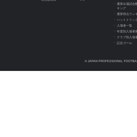
通算出場試合
キング
通算得点ラン
ハットトリッ
入場者一覧
年度別入場者
クラブ別入場
記念ゴール
© JAPAN PROFESSIONAL FOOTBAL