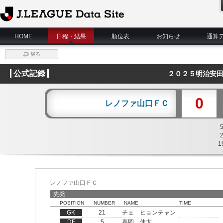
J.League Data Site
HOME
日程・結果
順位表
お知らせ
通算
戻る
公式記録
２０２５明治安田
0
レノファ山口ＦＣ
1
レノファ山口ＦＣ
先発
POSITION
NUMBER
NAME
TIME
GK
21
チェ ヒョンチャン
DF
5
喜岡 佳太