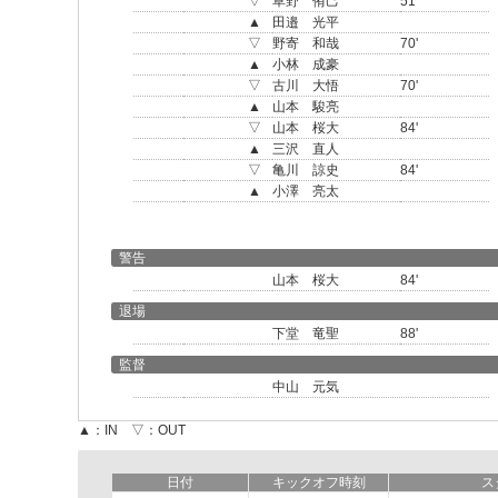
▽
草野 侑己
51'
▲
田邉 光平
▽
野寄 和哉
70'
▲
小林 成豪
▽
古川 大悟
70'
▲
山本 駿亮
▽
山本 桜大
84'
▲
三沢 直人
▽
亀川 諒史
84'
▲
小澤 亮太
警告
山本 桜大
84'
退場
下堂 竜聖
88'
監督
中山 元気
▲：IN ▽：OUT
日付
キックオフ時刻
ス