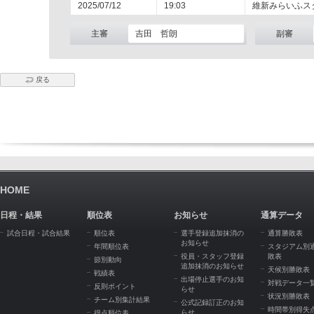
2025/07/12
19:03
維新みらいふス
主審
吉田 哲朗
副審
戻る
HOME
日程・結果
順位表
お知らせ
通算データ
試合日程・試合結果
順位表
選手登録追加抹消の
通算勝敗表
お知らせ
年間順位表
スタジアム別
役員・スタッフ登録
敗表
節別動向
追加抹消のお知らせ
天候別勝敗表
戦績表
出場停止選手のお知
対戦データ一
反則ポイント
らせ
状況別勝敗表
チーム別集計結果
公式記録訂正のお知
時間帯別得失
らせ
得点順位表