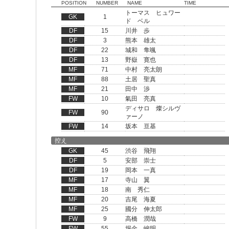
POSITION
NUMBER
NAME
TIME
トーマス ヒュワー
GK
1
ド ベル
DF
15
川井 歩
DF
3
熊本 雄太
DF
22
城和 隼颯
DF
13
野嶽 寛也
MF
71
中村 亮太朗
MF
88
土居 聖真
MF
21
田中 渉
FW
10
氣田 亮真
ディサロ 燦シルヴ
FW
90
ァーノ
FW
14
坂本 亘基
控え
GK
45
渋谷 飛翔
DF
5
安部 崇士
DF
19
岡本 一真
MF
17
寺山 翼
MF
18
南 秀仁
MF
20
吉尾 海夏
MF
25
國分 伸太郎
FW
9
高橋 潤哉
FW
55
堀金 峻明