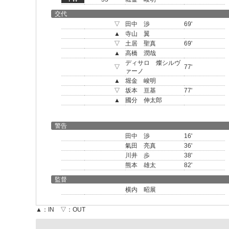
交代
▽
田中 渉
69'
▲
寺山 翼
▽
土居 聖真
69'
▲
高橋 潤哉
ディサロ 燦シルヴ
▽
77'
ァーノ
▲
堀金 峻明
▽
坂本 亘基
77'
▲
國分 伸太郎
警告
田中 渉
16'
氣田 亮真
36'
川井 歩
38'
熊本 雄太
82'
監督
横内 昭展
▲：IN ▽：OUT