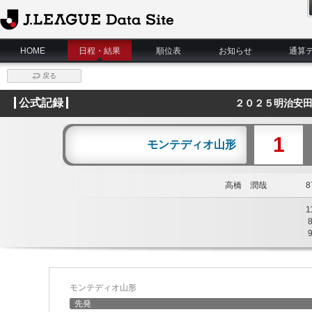
J.League Data Site
HOME
日程・結果
順位表
お知らせ
通算
戻る
公式記録
２０２５明治安田
1
モンテディオ山形
高橋 潤哉
87
1
モンテディオ山形
先発