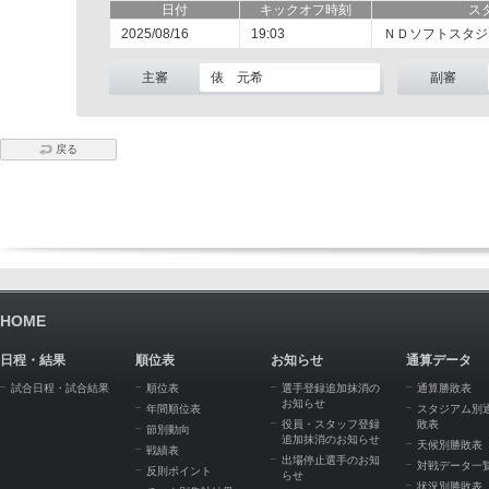
日付
キックオフ時刻
ス
2025/08/16
19:03
ＮＤソフトスタジ
主審
俵 元希
副審
戻る
HOME
日程・結果
順位表
お知らせ
通算データ
試合日程・試合結果
順位表
選手登録追加抹消の
通算勝敗表
お知らせ
年間順位表
スタジアム別
役員・スタッフ登録
敗表
節別動向
追加抹消のお知らせ
天候別勝敗表
戦績表
出場停止選手のお知
対戦データ一
反則ポイント
らせ
状況別勝敗表