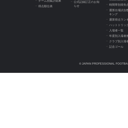
チーム別集計結果
公式記録訂正のお知
時間帯別得失
らせ
得点順位表
通算出場試合
キング
通算得点ラン
ハットトリッ
入場者一覧
年度別入場者
クラブ別入場
記念ゴール
© JAPAN PROFESSIONAL FOOTBAL