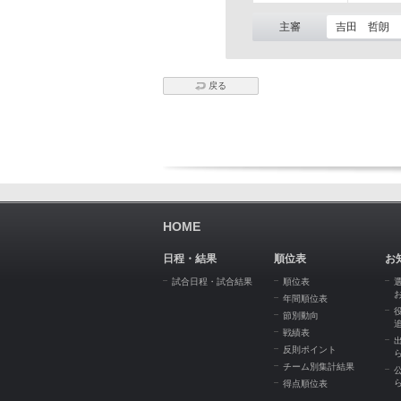
主審
吉田 哲朗
戻る
HOME
日程・結果
順位表
お
試合日程・試合結果
順位表
年間順位表
節別動向
戦績表
反則ポイント
チーム別集計結果
得点順位表