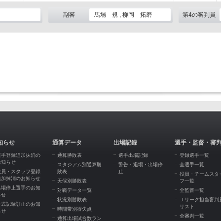
副審
馬場 規 , 柳岡 拓磨
第4の審判員
知らせ
通算データ
出場記録
選手・監督・審
選手登録追加抹消の
通算勝敗表
選手出場記録
登録選手一覧
お知らせ
スタジアム別通算勝
警告・退場・出場停
全選手一覧
役員・スタッフ登録
敗表
止
役員・チームスタ
追加抹消のお知らせ
天候別勝敗表
フ一覧
出場停止選手のお知
対戦データ一覧
全監督一覧
らせ
状況別勝敗表
Ｊリーグ担当審判
公式記録訂正のお知
リスト
時間帯別得失点
らせ
全審判一覧
通算出場試合数ラン