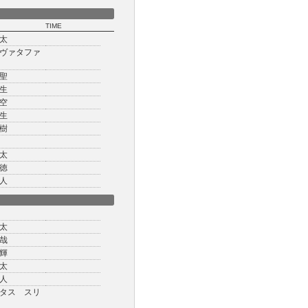
TIME
太
ヴァタファ
聖
生
空
生
樹
太
徳
人
太
哉
輝
太
人
タス スリ