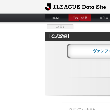
J.League Data Site
HOME
日程・結果
順位表
戻る
公式記録
ヴァンフ
ヴァンフォーレ甲府