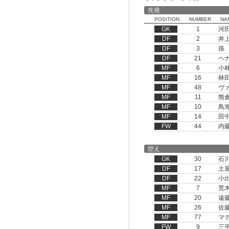
先発
POSITION
NUMBER
NA
GK
1
河
DF
2
井
DF
3
孫
DF
21
ヘ
MF
6
小
MF
16
林
MF
48
ヴ
MF
11
熊
MF
10
鳥
MF
14
田
FW
44
内
控え
GK
30
石
DF
17
土
DF
22
小
MF
7
荒
MF
20
遠
MF
26
佐
MF
77
マ
FW
9
三