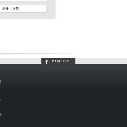
酒井 達矢
判
ッ
員