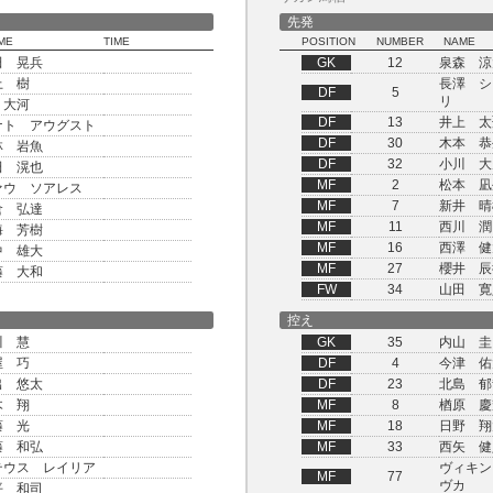
先発
ME
TIME
POSITION
NUMBER
NAME
田 晃兵
GK
12
泉森 涼
上 樹
長澤 シ
DF
5
リ
 大河
DF
13
井上 太
ナト アウグスト
DF
30
木本 恭
林 岩魚
DF
32
小川 大
田 滉也
MF
2
松本 凪
ァウ ソアレス
MF
7
新井 晴
倉 弘達
MF
11
西川 潤
海 芳樹
MF
16
西澤 健
中 雄大
MF
27
櫻井 辰
藤 大和
FW
34
山田 寛
控え
川 慧
GK
35
内山 圭
屋 巧
DF
4
今津 佑
出 悠太
DF
23
北島 郁
木 翔
MF
8
楢原 慶
藤 光
MF
18
日野 翔
藤 和弘
MF
33
西矢 健
テウス レイリア
ヴィキン
MF
77
ヴカ
平 和司