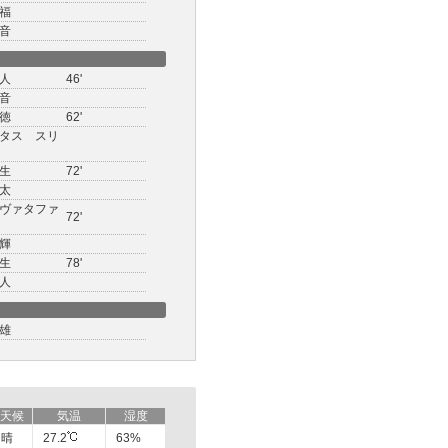
福
音
人
46'
音
徳
62'
タス スリ
生
72'
太
ヴァタファ
72'
輝
生
78'
人
雄
天候
気温
湿度
晴
27.2
63%