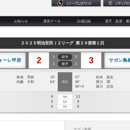
お知らせ
通算データ
出場記録
選手・監督・審
２０２５明治安田Ｊ２リーグ 第２９節第１日
1
前半
0
2
3
ォーレ甲府
サガン鳥
1
後半
3
鳥海 芳樹
10'
57'
松本 凪生
内藤 大和
64'
86'
西川 潤
得点
90'+3
新川 志音
6
13
SH
0
9
CK
8
8
FK
サガン鳥栖