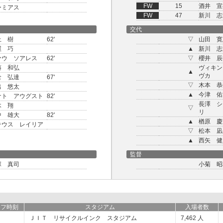
FW
15
酒井 宣
ーミアス
FW
47
新川 志
交代
上 樹
62'
▽
山田 寛
屋 巧
▲
新川 志
ァウ ソアレス
62'
▽
櫻井 辰
藤 和弘
ヴィキン
▲
ヴカ
倉 弘達
67'
▽
木本 恭
出 悠太
▲
今津 佑
ナト アウグスト
82'
長澤 シ
木 翔
▽
リ
中 雄大
82'
▲
楢原 慶
テウス レイリア
▽
松本 凪
▲
西矢 健
監督
塚 真司
小菊 昭
オフ時刻
スタジアム
入場者数
ＪＩＴ リサイクルインク スタジアム
7,462
人