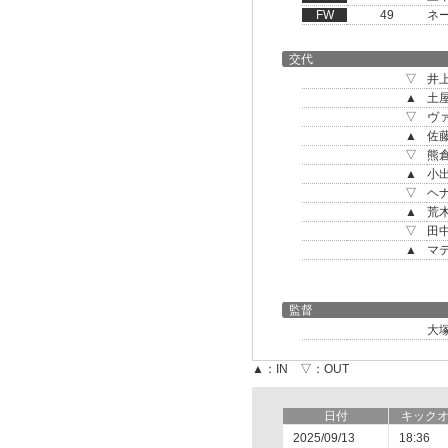
FW
49
ネ
交代
▽
井
▲
土
▽
ヴ
▲
佐
▽
熊
▲
小
▽
ヘ
▲
荒
▽
田
▲
マ
監督
大
▲：IN ▽：OUT
日付
キック
2025/09/13
18:36