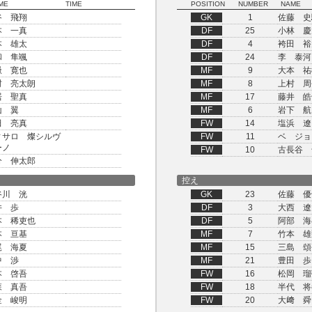
ME
TIME
POSITION
NUMBER
NAME
谷 飛翔
GK
1
佐藤 史
本 一真
DF
25
小林 慶
本 雄太
DF
4
袴田 裕
和 隼颯
DF
24
李 泰河
嶽 寛也
MF
9
大本 祐
村 亮太朗
MF
8
上村 周
居 聖真
MF
17
藤井 皓
山 翼
MF
6
岩下 航
田 亮真
FW
14
塩浜 遼
ィサロ 燦シルヴ
FW
11
ベ ジョ
ーノ
FW
10
古長谷 
分 伸太郎
控え
谷川 洸
GK
23
佐藤 優
井 歩
DF
3
大西 遼
本 稀吏也
DF
5
阿部 海
本 亘基
MF
7
竹本 雄
尾 海夏
MF
15
三島 頌
中 渉
MF
21
豊田 歩
本 啓吾
FW
16
松岡 瑠
森 真吾
FW
18
半代 将
金 峻明
FW
20
大﨑 舜