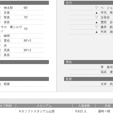
交代
分 伸太郎
66'
▽
ベ ジョ
本 亘基
▲
半代 将
居 聖真
70'
▽
古長谷 
本 啓吾
▲
豊田 歩
ィサロ 燦シルヴ
▽
藤井 皓
70'
ーノ
▲
竹本 雄
金 峻明
嶽 寛也
90'+2
井 歩
田 亮真
90'+2
森 真吾
警告
李 泰河
塩浜 遼
監督
内 昭展
大木 武
オフ時刻
スタジアム
入場者数
天候
ＮＤソフトスタジアム山形
9,622
人
曇時々晴