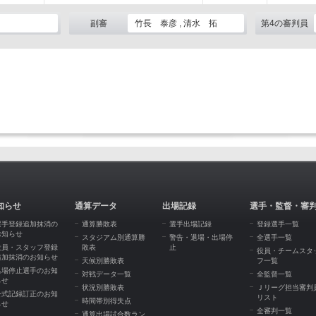
副審
竹長 泰彦 , 清水 拓
第4の審判員
知らせ
通算データ
出場記録
選手・監督・審
選手登録追加抹消の
通算勝敗表
選手出場記録
登録選手一覧
お知らせ
スタジアム別通算勝
警告・退場・出場停
全選手一覧
役員・スタッフ登録
敗表
止
役員・チームスタ
追加抹消のお知らせ
天候別勝敗表
フ一覧
出場停止選手のお知
対戦データ一覧
全監督一覧
らせ
状況別勝敗表
Ｊリーグ担当審判
公式記録訂正のお知
リスト
時間帯別得失点
らせ
全審判一覧
通算出場試合数ラン