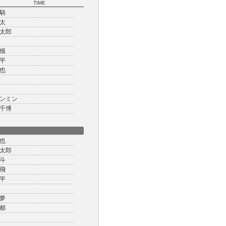
TIME
騎
太
太郎
槻
平
也
ンミン
千博
也
太郎
斗
飛
平
夢
都