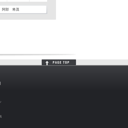
阿部 将茂
判
ッ
員