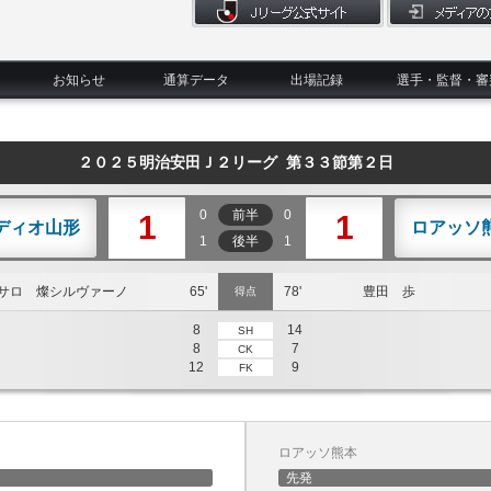
お知らせ
通算データ
出場記録
選手・監督・審
２０２５明治安田Ｊ２リーグ 第３３節第２日
0
前半
0
1
1
ディオ山形
ロアッソ
1
後半
1
サロ 燦シルヴァーノ
65'
78'
豊田 歩
得点
8
14
SH
8
7
CK
12
9
FK
ロアッソ熊本
先発