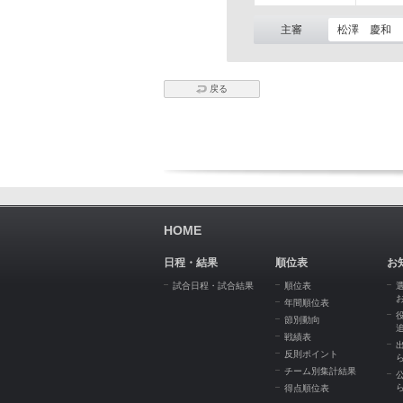
主審
松澤 慶和
戻る
HOME
日程・結果
順位表
お
試合日程・試合結果
順位表
年間順位表
節別動向
戦績表
反則ポイント
チーム別集計結果
得点順位表