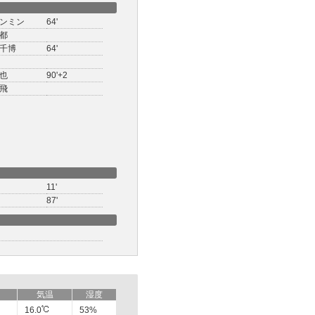
ンミン
64'
都
千博
64'
也
90'+2
飛
11'
87'
気温
湿度
16.0
53%