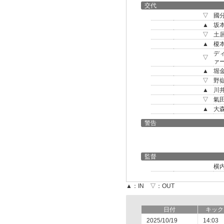
交代
▽
國
▲
坂
▽
土
▲
榎
デ
▽
ァ
▲
堀
▽
野
▲
川
▽
氣
▲
大
警告
監督
横
▲：IN ▽：OUT
日付
キック
2025/10/19
14:03