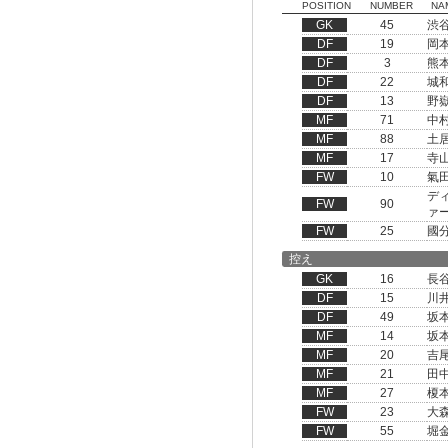
POSITION
NUMBER
NA
GK
45
渋
DF
19
岡
DF
3
熊
DF
22
城
DF
13
野
MF
71
中
MF
88
土
MF
17
寺
FW
10
氣
デ
FW
90
ァ
FW
25
國
控え
GK
16
長
DF
15
川
DF
49
坂
MF
14
坂
MF
20
吉
MF
21
田
MF
27
榎
FW
23
大
FW
55
堀