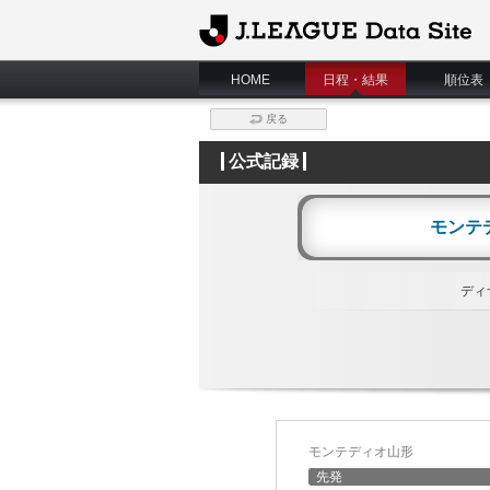
J.League Data Site
HOME
日程・結果
順位表
戻る
公式記録
モンテ
ディ
モンテディオ山形
先発