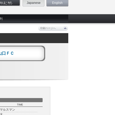
Japanese
English
判
印刷ページへ
山口ＦＣ
TIME
マルスマン
大