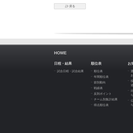
戻る
HOME
日程・結果
順位表
お
試合日程・試合結果
順位表
年間順位表
節別動向
戦績表
反則ポイント
チーム別集計結果
得点順位表