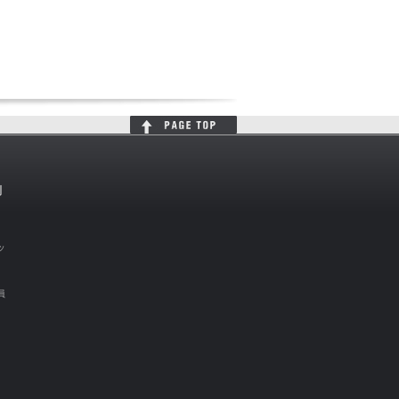
判
ッ
員