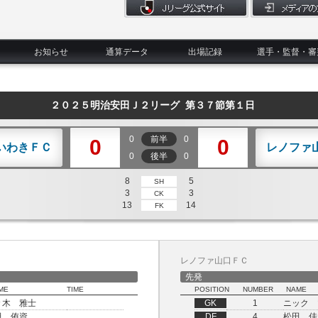
お知らせ
通算データ
出場記録
選手・監督・審
２０２５明治安田Ｊ２リーグ 第３７節第１日
0
前半
0
0
0
いわきＦＣ
レノファ
0
後半
0
8
5
SH
3
3
CK
13
14
FK
レノファ山口ＦＣ
先発
ME
TIME
POSITION
NUMBER
NAME
々木 雅士
GK
1
ニック 
田 侑資
DF
4
松田 佳