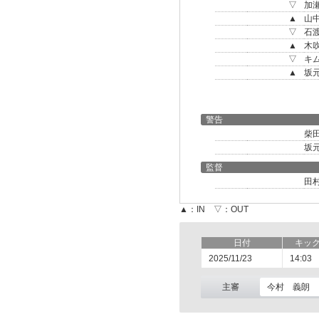
▽
加
▲
山
▽
石
▲
木
▽
キ
▲
坂
警告
柴
坂
監督
田
▲：IN ▽：OUT
日付
キッ
2025/11/23
14:03
主審
今村 義朗