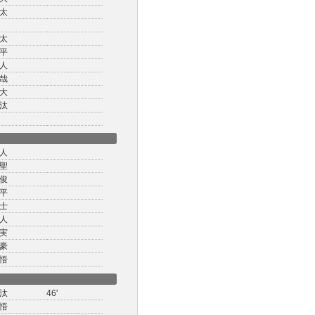
太
太
平
人
哉
大
汰
人
聖
俊
平
士
人
実
豪
悟
汰
46'
悟