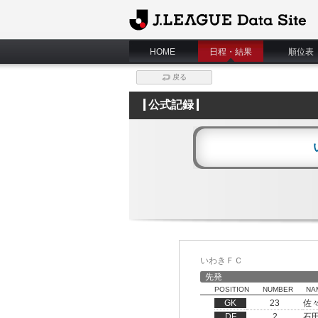
J.League Data Site
HOME
日程・結果
順位表
戻る
公式記録
いわきＦＣ
先発
POSITION
NUMBER
NA
GK
23
佐
DF
2
石