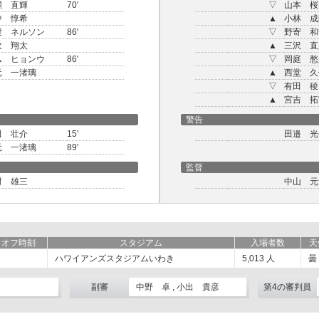
瀬 直輝
70'
▽
山本 桜
中 惇希
▲
小林 成
渡 ネルソン
86'
▽
野寄 和
吹 翔太
▲
三沢 直
ム ヒョンウ
86'
▽
岡庭 愁
元 一渚璃
▲
西堂 久
▽
有田 稜
▲
宮吉 拓
警告
田 壮介
15'
田邉 光
元 一渚璃
89'
監督
村 雄三
中山 元
クオフ時刻
スタジアム
入場者数
天
ハワイアンズスタジアムいわき
5,013
人
曇
副審
中野 卓 , 小出 貴彦
第4の審判員