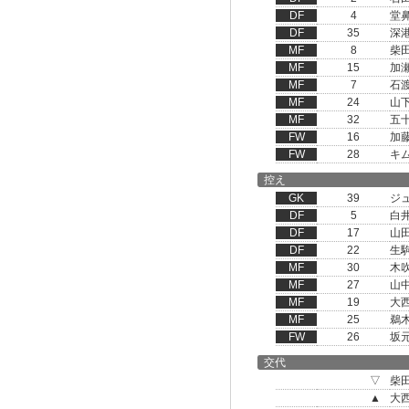
DF
4
堂
DF
35
深
MF
8
柴
MF
15
加
MF
7
石
MF
24
山
MF
32
五
FW
16
加
FW
28
キ
控え
GK
39
ジ
DF
5
白
DF
17
山
DF
22
生
MF
30
木
MF
27
山
MF
19
大
MF
25
鵜
FW
26
坂
交代
▽
柴
▲
大