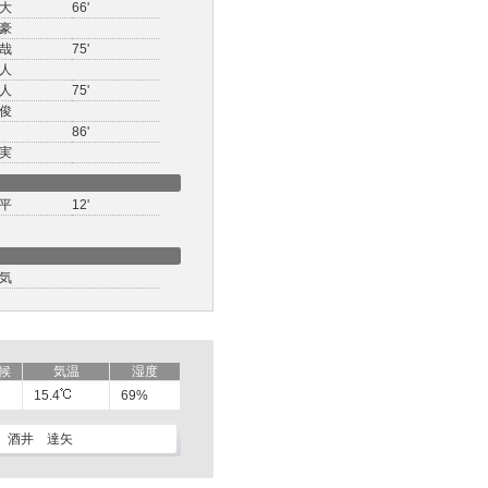
大
66'
豪
哉
75'
人
人
75'
俊
86'
実
平
12'
気
候
気温
湿度
15.4
69%
酒井 達矢