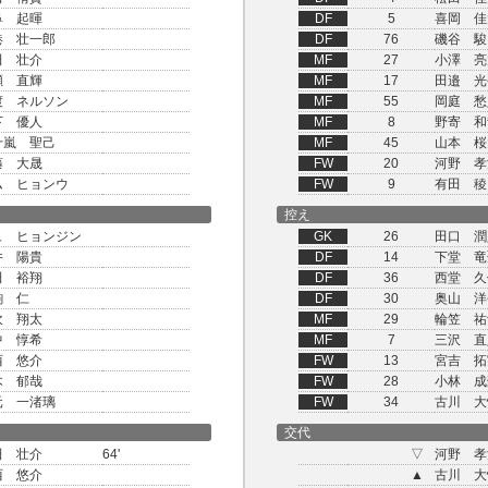
鼻 起暉
DF
5
喜岡 佳
港 壮一郎
DF
76
磯谷 駿
田 壮介
MF
27
小澤 亮
瀬 直輝
MF
17
田邉 光
渡 ネルソン
MF
55
岡庭 愁
下 優人
MF
8
野寄 和
十嵐 聖己
MF
45
山本 桜
藤 大晟
FW
20
河野 孝
ム ヒョンウ
FW
9
有田 稜
控え
ュ ヒョンジン
GK
26
田口 潤
井 陽貴
DF
14
下堂 竜
田 裕翔
DF
36
西堂 久
駒 仁
DF
30
奥山 洋
吹 翔太
MF
29
輪笠 祐
中 惇希
MF
7
三沢 直
西 悠介
FW
13
宮吉 拓
木 郁哉
FW
28
小林 成
元 一渚璃
FW
34
古川 大
交代
田 壮介
64'
▽
河野 孝
西 悠介
▲
古川 大