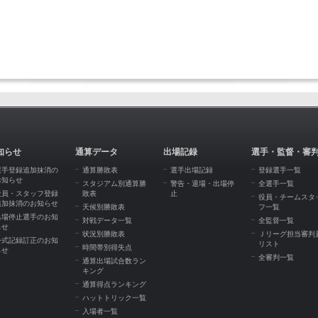
知らせ
通算データ
出場記録
選手・監督・審
選手登録追加抹消の
通算勝敗表
選手出場記録
登録選手一覧
お知らせ
スタジアム別通算勝
警告・退場・出場停
全選手一覧
役員・スタッフ登録
敗表
止
役員・チームスタ
追加抹消のお知らせ
天候別勝敗表
フ一覧
出場停止選手のお知
対戦データ一覧
全監督一覧
らせ
状況別勝敗表
Ｊリーグ担当審判
公式記録訂正のお知
リスト
時間帯別得失点
らせ
全審判一覧
通算出場試合数ラン
キング
通算得点ランキング
ハットトリック一覧
入場者一覧