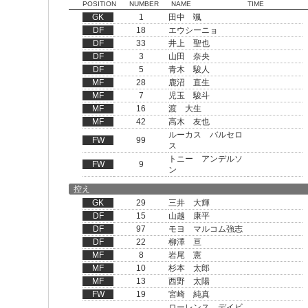
POSITION
NUMBER
NAME
TIME
GK
1
田中 颯
DF
18
エウシーニョ
DF
33
井上 聖也
DF
3
山田 奈央
DF
5
青木 駿人
MF
28
鹿沼 直生
MF
7
児玉 駿斗
MF
16
渡 大生
MF
42
高木 友也
ルーカス バルセロ
FW
99
ス
トニー アンデルソ
FW
9
ン
控え
GK
29
三井 大輝
DF
15
山越 康平
DF
97
モヨ マルコム強志
DF
22
柳澤 亘
MF
8
岩尾 憲
MF
10
杉本 太郎
MF
13
西野 太陽
FW
19
宮崎 純真
ローレンス デイビ