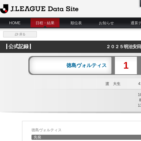
J.League Data Site
HOME
日程・結果
順位表
お知らせ
通算
戻る
公式記録
２０２５明治安田
1
徳島ヴォルティス
渡 大生
41
1
1
徳島ヴォルティス
先発