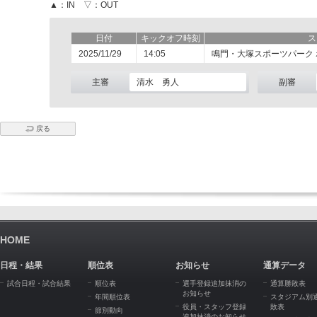
▲：IN ▽：OUT
日付
キックオフ時刻
ス
2025/11/29
14:05
鳴門・大塚スポーツパーク
主審
清水 勇人
副審
戻る
HOME
日程・結果
順位表
お知らせ
通算データ
試合日程・試合結果
順位表
選手登録追加抹消の
通算勝敗表
お知らせ
年間順位表
スタジアム別
役員・スタッフ登録
敗表
節別動向
追加抹消のお知らせ