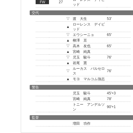
FW
27
ッド
交代
▽
渡 大生
53'
ローレンス デイビ
▲
ッド
▽
エウシーニョ
65'
▲
柳澤 亘
▽
高木 友也
65'
▲
宮崎 純真
▽
児玉 駿斗
76'
▲
岩尾 憲
ルーカス バルセロ
▽
76'
ス
▲
モヨ マルコム強志
警告
児玉 駿斗
45'+3
宮崎 純真
78'
トニー アンデルソ
90'+1
ン
監督
増田 功作