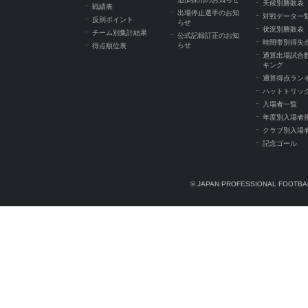
天候別勝敗表
戦績表
出場停止選手のお知
対戦データ一
反則ポイント
らせ
状況別勝敗表
チーム別集計結果
公式記録訂正のお知
時間帯別得失
らせ
得点順位表
通算出場試合
キング
通算得点ラン
ハットトリッ
入場者一覧
年度別入場者
クラブ別入場
記念ゴール
© JAPAN PROFESSIONAL FOOTBAL