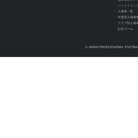
ハットトリッ
入場者一覧
年度別入場者
クラブ別入場
記念ゴール
© JAPAN PROFESSIONAL FOOTBAL