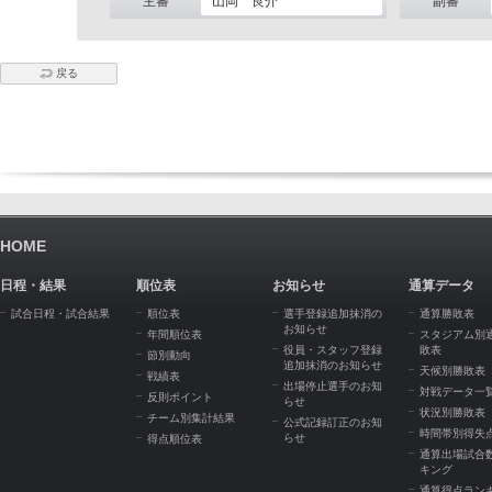
主審
山岡 良介
副審
戻る
HOME
日程・結果
順位表
お知らせ
通算データ
試合日程・試合結果
順位表
選手登録追加抹消の
通算勝敗表
お知らせ
年間順位表
スタジアム別
役員・スタッフ登録
敗表
節別動向
追加抹消のお知らせ
天候別勝敗表
戦績表
出場停止選手のお知
対戦データ一
反則ポイント
らせ
状況別勝敗表
チーム別集計結果
公式記録訂正のお知
時間帯別得失
らせ
得点順位表
通算出場試合
キング
通算得点ラン