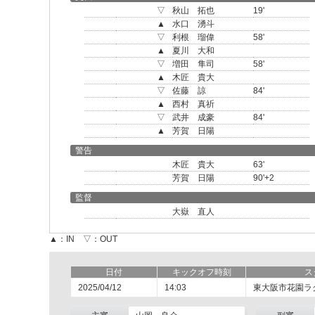
▽
秋山 拓也
19'
▲
水口 湧斗
▽
利根 瑠偉
58'
▲
夏川 大和
▽
増田 隼司
58'
▲
木匠 貴大
▽
佐藤 諒
84'
▲
西村 真祈
▽
武井 成豪
84'
▲
芳賀 日陽
警告
木匠 貴大
63'
芳賀 日陽
90'+2
監督
大嶽 直人
▲：IN ▽：OUT
日付
キックオフ時刻
ス
2025/04/12
14:03
東大阪市花園ラ