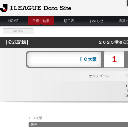
J.League Data Site
HOME
日程・結果
順位表
お知らせ
通算
戻る
公式記録
２０２５明治安
1
ＦＣ大阪
オウンゴール
23
1
1
ＦＣ大阪
先発