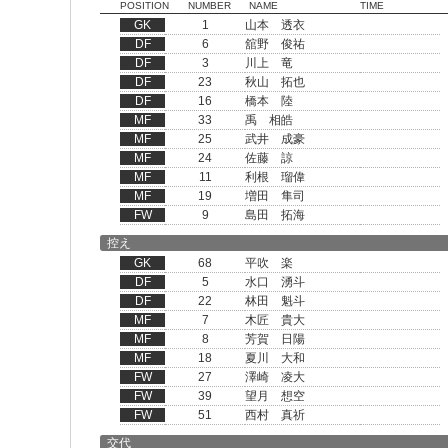
POSITION
NUMBER
NAME
TIME
GK
1
山本 透衣
DF
6
舘野 俊祐
DF
3
川上 竜
DF
23
秋山 拓也
DF
16
橋本 陸
MF
33
禹 相皓
MF
25
武井 成豪
MF
24
佐藤 諒
MF
11
利根 瑠偉
MF
19
増田 隼司
FW
9
島田 拓海
控え
GK
68
平吹 楽
DF
5
水口 湧斗
DF
22
林田 魁斗
MF
7
木匠 貴大
MF
8
芳賀 日陽
MF
18
夏川 大和
FW
27
澤崎 凌大
FW
39
望月 想空
FW
51
西村 真祈
交代