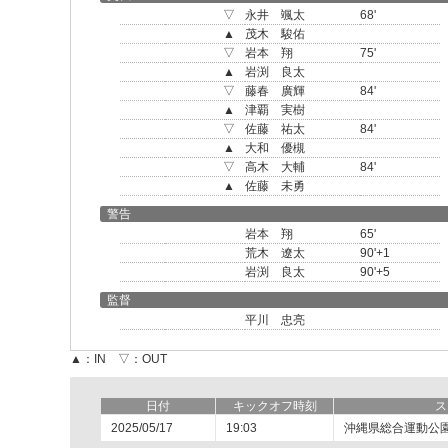
▽
永井 颯太
68'
▲
茂木 駿佑
▽
岩本 翔
75'
▲
岩渕 良太
▽
藤春 廣輝
84'
▲
津覇 実樹
▽
佐藤 祐太
84'
▲
大和 優槻
▽
高木 大輔
84'
▲
佐藤 未勇
警告
岩本 翔
65'
荒木 遼太
90'+1
岩渕 良太
90'+5
監督
平川 忠亮
▲：IN ▽：OUT
日付
キックオフ時刻
ス
2025/05/17
19:03
沖縄県総合運動公