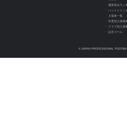
通算得点ラン
ハットトリッ
入場者一覧
年度別入場者
クラブ別入場
記念ゴール
© JAPAN PROFESSIONAL FOOTBAL