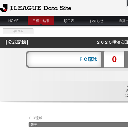
J.League Data Site
HOME
日程・結果
順位表
お知らせ
通算
戻る
公式記録
２０２５明治安田
0
ＦＣ琉球
1
1
ＦＣ琉球
先発