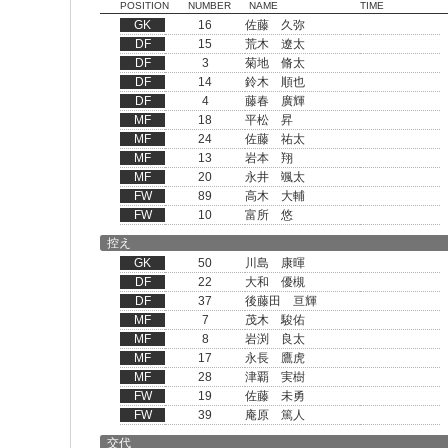
POSITION
NUMBER
NAME
TIME
GK
16
佐藤 久弥
DF
15
荒木 遼太
DF
3
菊地 脩太
DF
14
鈴木 順也
DF
4
藤春 廣輝
MF
18
平松 昇
MF
24
佐藤 祐太
MF
13
岩本 翔
MF
20
永井 颯太
FW
89
高木 大輔
FW
10
富所 悠
控え
GK
50
川島 康暉
DF
22
大和 優槻
DF
37
後藤田 亘輝
MF
7
茂木 駿佑
MF
8
岩渕 良太
MF
17
永長 鷹虎
MF
28
津覇 実樹
FW
19
佐藤 未勇
FW
39
庵原 篤人
交代