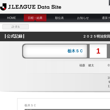
J.League Data Site
HOME
日程・結果
順位表
お知らせ
通算
戻る
公式記録
２０２５明治安田
1
栃木ＳＣ
福森 健太
01
1
1
栃木ＳＣ