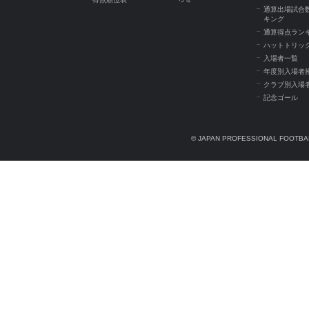
通算出場試合
キング
通算得点ラン
ハットトリッ
入場者一覧
年度別入場者
クラブ別入場
記念ゴール
© JAPAN PROFESSIONAL FOOTBAL