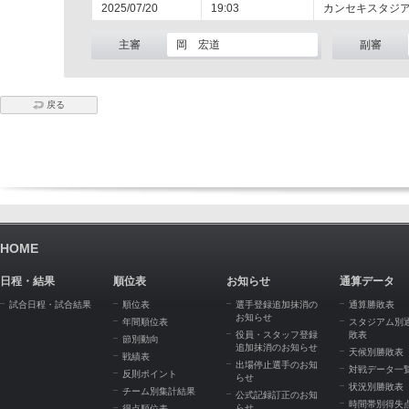
2025/07/20
19:03
カンセキスタジ
主審
岡 宏道
副審
戻る
HOME
日程・結果
順位表
お知らせ
通算データ
試合日程・試合結果
順位表
選手登録追加抹消の
通算勝敗表
お知らせ
年間順位表
スタジアム別
役員・スタッフ登録
敗表
節別動向
追加抹消のお知らせ
天候別勝敗表
戦績表
出場停止選手のお知
対戦データ一
反則ポイント
らせ
状況別勝敗表
チーム別集計結果
公式記録訂正のお知
時間帯別得失
らせ
得点順位表