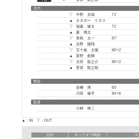
交代
▽
中野 克哉
71'
▲
オタボー ケネス
▽
福森 健太
71'
▲
森 璃太
▽
青島 太一
87'
▲
吉野 陽翔
▽
五十嵐 太陽
90'+2
▲
星野 創輝
▽
太田 龍之介
90'+2
▲
菅原 龍之助
警告
岩﨑 博
65'
川田 修平
90'+6
監督
小林 伸二
▲：IN ▽：OUT
日付
キックオフ時刻
ス