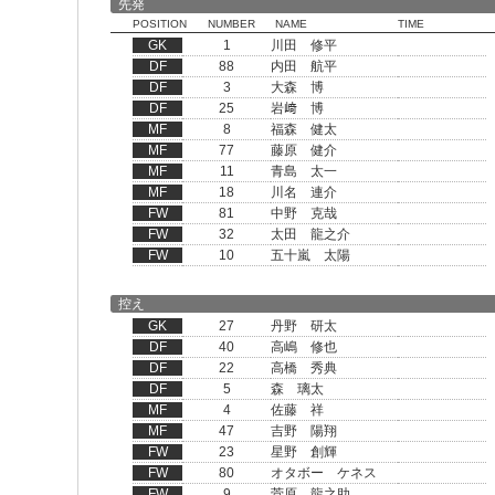
先発
POSITION
NUMBER
NAME
TIME
GK
1
川田 修平
DF
88
内田 航平
DF
3
大森 博
DF
25
岩﨑 博
MF
8
福森 健太
MF
77
藤原 健介
MF
11
青島 太一
MF
18
川名 連介
FW
81
中野 克哉
FW
32
太田 龍之介
FW
10
五十嵐 太陽
控え
GK
27
丹野 研太
DF
40
高嶋 修也
DF
22
高橋 秀典
DF
5
森 璃太
MF
4
佐藤 祥
MF
47
吉野 陽翔
FW
23
星野 創輝
FW
80
オタボー ケネス
FW
9
菅原 龍之助