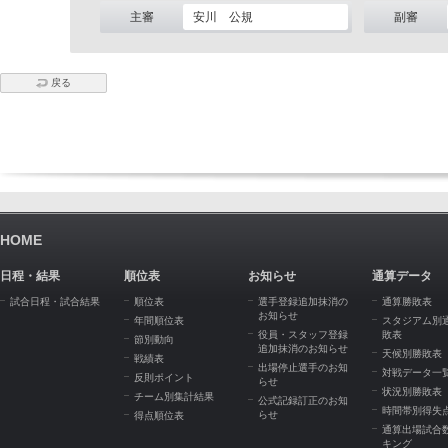
主審
安川 公規
副審
戻る
HOME
日程・結果
順位表
お知らせ
通算データ
試合日程・試合結果
順位表
選手登録追加抹消の
通算勝敗表
お知らせ
年間順位表
スタジアム別
役員・スタッフ登録
敗表
節別動向
追加抹消のお知らせ
天候別勝敗表
戦績表
出場停止選手のお知
対戦データ一
反則ポイント
らせ
状況別勝敗表
チーム別集計結果
公式記録訂正のお知
時間帯別得失
らせ
得点順位表
通算出場試合
キング