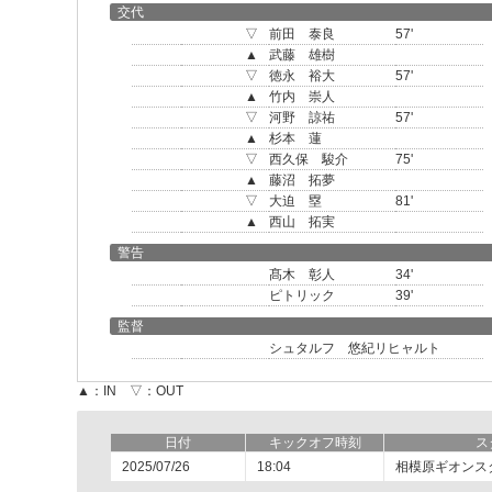
交代
▽
前田 泰良
57'
▲
武藤 雄樹
▽
徳永 裕大
57'
▲
竹内 崇人
▽
河野 諒祐
57'
▲
杉本 蓮
▽
西久保 駿介
75'
▲
藤沼 拓夢
▽
大迫 塁
81'
▲
西山 拓実
警告
髙木 彰人
34'
ピトリック
39'
監督
シュタルフ 悠紀リヒャルト
▲：IN ▽：OUT
日付
キックオフ時刻
ス
2025/07/26
18:04
相模原ギオンス