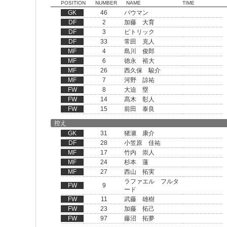
POSITION
NUMBER
NAME
TIME
GK
46
バウマン
DF
2
加藤 大育
DF
3
ピトリック
DF
33
常田 克人
MF
4
島川 俊郎
MF
6
徳永 裕大
MF
26
西久保 駿介
MF
7
河野 諒祐
FW
8
大迫 塁
FW
14
髙木 彰人
FW
15
前田 泰良
控え
GK
31
猪瀬 康介
DF
28
小笠原 佳祐
MF
17
竹内 崇人
MF
24
杉本 蓮
MF
27
西山 拓実
ラファエル フルタ
FW
9
ード
FW
11
武藤 雄樹
FW
23
加藤 拓己
FW
97
藤沼 拓夢