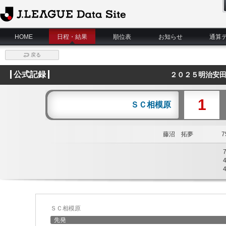
J.League Data Site
HOME
日程・結果
順位表
お知らせ
通算
戻る
公式記録
２０２５明治安田
1
ＳＣ相模原
藤沼 拓夢
75
ＳＣ相模原
先発