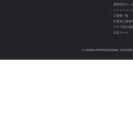
通算得点ラン
ハットトリッ
入場者一覧
年度別入場者
クラブ別入場
記念ゴール
© JAPAN PROFESSIONAL FOOTBAL