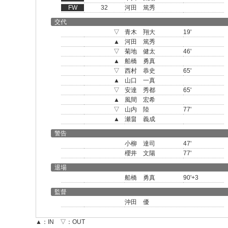
FW
32
河田 篤秀
交代
▽
青木 翔大
19'
▲
河田 篤秀
▽
菊地 健太
46'
▲
船橋 勇真
▽
西村 恭史
65'
▲
山口 一真
▽
安達 秀都
65'
▲
風間 宏希
▽
山内 陸
77'
▲
瀬畠 義成
警告
小柳 達司
47'
櫻井 文陽
77'
退場
船橋 勇真
90'+3
監督
沖田 優
▲：IN ▽：OUT