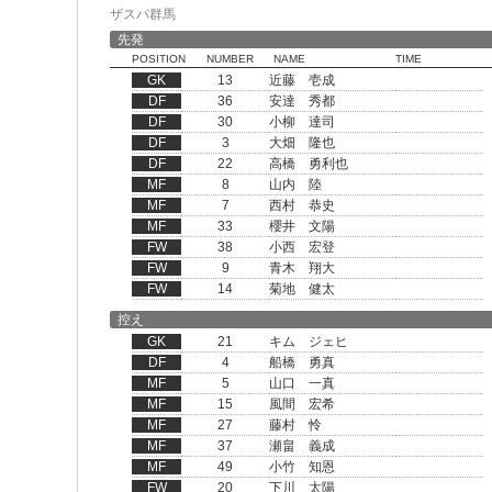
ザスパ群馬
先発
POSITION
NUMBER
NAME
TIME
GK
13
近藤 壱成
DF
36
安達 秀都
DF
30
小柳 達司
DF
3
大畑 隆也
DF
22
高橋 勇利也
MF
8
山内 陸
MF
7
西村 恭史
MF
33
櫻井 文陽
FW
38
小西 宏登
FW
9
青木 翔大
FW
14
菊地 健太
控え
GK
21
キム ジェヒ
DF
4
船橋 勇真
MF
5
山口 一真
MF
15
風間 宏希
MF
27
藤村 怜
MF
37
瀬畠 義成
MF
49
小竹 知恩
FW
20
下川 太陽