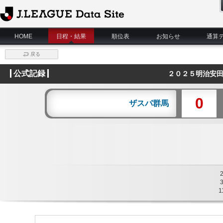
J.League Data Site
HOME
日程・結果
順位表
お知らせ
通算
戻る
公式記録
２０２５明治安田
0
ザスパ群馬
1