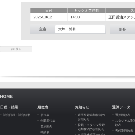
日付
キックオフ時刻
ス
2025/10/12
14:03
正田醤油スタジ
主審
大坪 博和
副審
戻る
HOME
日程・結果
順位表
お知らせ
通算データ
試合日程・試合結果
順位表
選手登録追加抹消の
通算勝敗表
お知らせ
年間順位表
スタジアム別
役員・スタッフ登録
敗表
節別動向
追加抹消のお知らせ
天候別勝敗表
戦績表
出場停止選手のお知