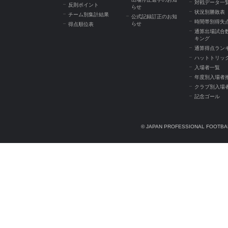
対戦データ一
反則ポイント
らせ
状況別勝敗表
チーム別集計結果
公式記録訂正のお知
時間帯別得失
らせ
得点順位表
通算出場試合
キング
通算得点ラン
ハットトリッ
入場者一覧
年度別入場者
クラブ別入場
記念ゴール
© JAPAN PROFESSIONAL FOOTBAL