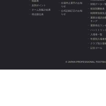
戦績表
出場停止選手のお知
対戦データ一
反則ポイント
らせ
状況別勝敗表
チーム別集計結果
公式記録訂正のお知
時間帯別得失
らせ
得点順位表
通算出場試合
キング
通算得点ラン
ハットトリッ
入場者一覧
年度別入場者
クラブ別入場
記念ゴール
© JAPAN PROFESSIONAL FOOTBAL