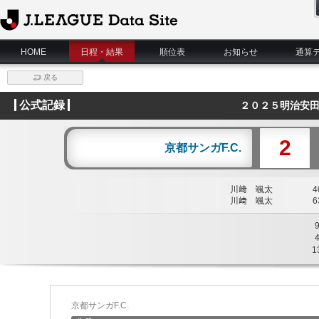
J.League Data Site
HOME
日程・結果
順位表
お知らせ
通算
戻る
公式記録
２０２５明治安田
2
京都サンガF.C.
川﨑 颯太
40
川﨑 颯太
63
1
京都サンガF.C.