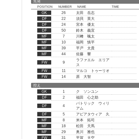
先発
POSITION
NUMBER
NAME
TIME
GK
26
太田 岳志
DF
22
須貝 英大
DF
24
宮本 優太
DF
50
鈴木 義宜
MF
7
川﨑 颯太
MF
10
福岡 慎平
MF
39
平戸 太貴
MF
44
佐藤 響
ラファエル エリア
FW
9
ス
FW
11
マルコ トゥーリオ
FW
14
原 大智
控え
GK
1
ク ソンユン
DF
2
福田 心之助
パトリック ウィリ
DF
4
アム
DF
5
アピアタウィア 久
MF
8
米本 拓司
MF
18
松田 天馬
MF
29
奥川 雅也
FW
31
平賀 大空