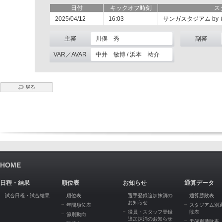
日付
キックオフ時刻
ス
2025/04/12
16:03
サンガスタジアム by
主審
川俣 秀
副審
VAR／AVAR
中井 敏博 / 浜本 祐介
戻る
HOME
日程・結果
順位表
お知らせ
通算データ
試合日程・試合結果
順位表
選手登録追加抹消の
通算勝敗表
お知らせ
年間順位表
スタジアム別
役員・スタッフ登録
敗表
節別動向
追加抹消のお知らせ
天候別勝敗表