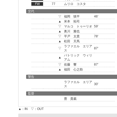
FW
77
ムリロ コスタ
交代
▽
福岡 慎平
46'
▲
米本 拓司
▽
マルコ トゥーリオ
59'
▲
奥川 雅也
▽
平戸 太貴
78'
▲
松田 天馬
ラファエル エリア
▽
87'
ス
パトリック ウィリ
▲
アム
▽
佐藤 響
87'
▲
福田 心之助
警告
ラファエル エリア
30'
ス
監督
曺 貴裁
▲：IN ▽：OUT