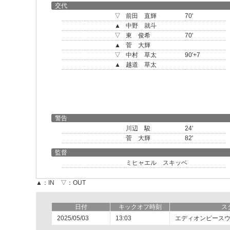
交代
▽
前田 直輝
70'
▲
中野 就斗
▽
東 俊希
70'
▲
菅 大輝
▽
中村 草太
90'+7
▲
越道 草太
警告
川辺 駿
24'
菅 大輝
82'
監督
ミヒャエル スキッベ
▲：IN ▽：OUT
日付
キックオフ時刻
ス
2025/05/03
13:03
エディオンピース