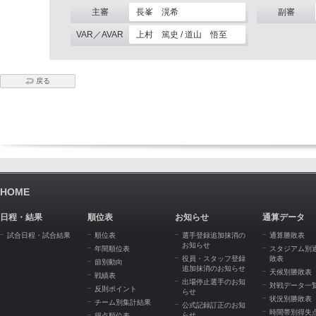
主審
長峯 滉希
副審
VAR／AVAR
上村 篤史 / 道山 悟至
戻る
HOME
日程・結果
順位表
お知らせ
通算データ
試合日程・試合結果
順位表
選手登録追加抹消の
通算勝敗表
お知らせ
年間順位表
スタジアム別
役員・スタッフ登録
敗表
節別動向
追加抹消のお知らせ
天候別勝敗表
戦績表
出場停止選手のお知
対戦データ一
反則ポイント
らせ
状況別勝敗表
チーム別集計結果
公式記録訂正のお知
時間帯別得失
らせ
得点順位表