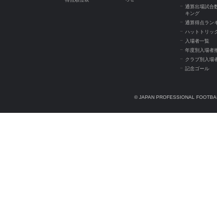
通算出場試合
キング
通算得点ラン
ハットトリッ
入場者一覧
年度別入場者
クラブ別入場
記念ゴール
© JAPAN PROFESSIONAL FOOTBAL