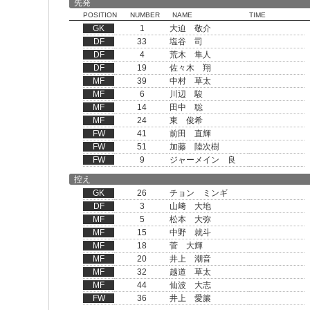
先発
POSITION
NUMBER
NAME
TIME
GK
1
大迫 敬介
DF
33
塩谷 司
DF
4
荒木 隼人
DF
19
佐々木 翔
MF
39
中村 草太
MF
6
川辺 駿
MF
14
田中 聡
MF
24
東 俊希
FW
41
前田 直輝
FW
51
加藤 陸次樹
FW
9
ジャーメイン 良
控え
GK
26
チョン ミンギ
DF
3
山﨑 大地
MF
5
松本 大弥
MF
15
中野 就斗
MF
18
菅 大輝
MF
20
井上 潮音
MF
32
越道 草太
MF
44
仙波 大志
FW
36
井上 愛簾