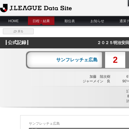
J.League Data Site
HOME
日程・結果
順位表
お知らせ
通算
戻る
公式記録
２０２５明治安田
2
サンフレッチェ広島
加藤 陸次樹
67
ジャーメイン 良
90'+
1
1
サンフレッチェ広島