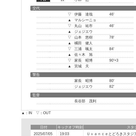
交代
▽
伊藤 達哉
46'
▲
マルシーニョ
▽
丸山 祐市
46'
▲
ジェジエウ
▽
山本 悠樹
78'
▲
橘田 健人
▽
三浦 颯太
84'
▲
佐々木 旭
▽
家長 昭博
90'+3
▲
宮城 天
警告
家長 昭博
80'
ジェジエウ
82'
監督
長谷部 茂利
▲：IN ▽：OUT
日付
キックオフ時刻
スタ
2025/07/05
19:03
Ｕｖａｎｃｅとどろきスタジ