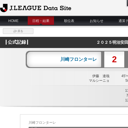
J.League Data Site
HOME
日程・結果
順位表
お知らせ
通算
戻る
公式記録
２０２５明治安田
2
川崎フロンターレ
伊藤 達哉
45'+
マルシーニョ
58
1
1
川崎フロンターレ