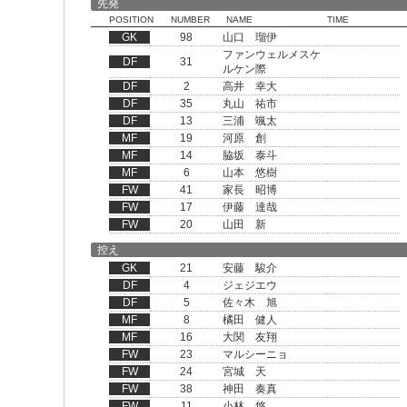
先発
POSITION
NUMBER
NAME
TIME
GK
98
山口 瑠伊
ファンウェルメスケ
DF
31
ルケン際
DF
2
高井 幸大
DF
35
丸山 祐市
DF
13
三浦 颯太
MF
19
河原 創
MF
14
脇坂 泰斗
MF
6
山本 悠樹
FW
41
家長 昭博
FW
17
伊藤 達哉
FW
20
山田 新
控え
GK
21
安藤 駿介
DF
4
ジェジエウ
DF
5
佐々木 旭
MF
8
橘田 健人
MF
16
大関 友翔
FW
23
マルシーニョ
FW
24
宮城 天
FW
38
神田 奏真
FW
11
小林 悠