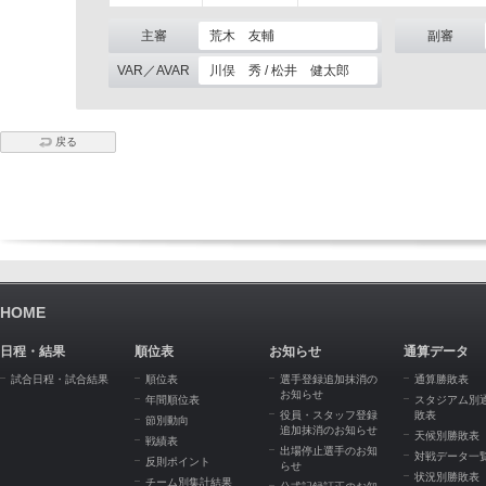
主審
荒木 友輔
副審
VAR／AVAR
川俣 秀 / 松井 健太郎
戻る
HOME
日程・結果
順位表
お知らせ
通算データ
試合日程・試合結果
順位表
選手登録追加抹消の
通算勝敗表
お知らせ
年間順位表
スタジアム別
役員・スタッフ登録
敗表
節別動向
追加抹消のお知らせ
天候別勝敗表
戦績表
出場停止選手のお知
対戦データ一
反則ポイント
らせ
状況別勝敗表
チーム別集計結果