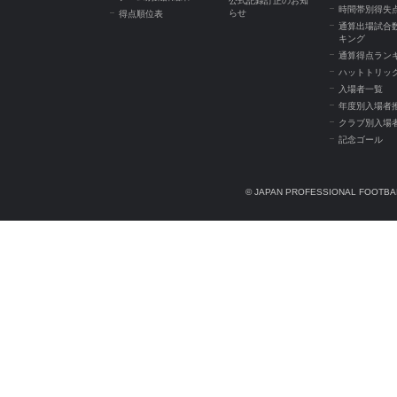
公式記録訂正のお知
時間帯別得失
らせ
得点順位表
通算出場試合
キング
通算得点ラン
ハットトリッ
入場者一覧
年度別入場者
クラブ別入場
記念ゴール
© JAPAN PROFESSIONAL FOOTBAL