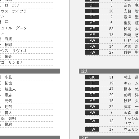
ニーロ ボザ
DF
3
奈良 竜
リウス ホイブラ
DF
20
安藤 智
テン
DF
2
湯澤 聖
沼 洋一
MF
6
重見 柾
ミュエル グスタ
MF
88
松岡 大
ソン
MF
18
岩崎 悠
居 海渡
FW
8
紺野 和
子 拓郎
FW
14
名古 新
テウス サヴィオ
FW
27
碓井 聖
尾 佑介
アゴ サンタナ
控え
川 歩見
GK
31
村上 昌
原 拓也
DF
19
キム ム
上 黎生人
DF
47
橋本 悠
本 泰志
DF
29
前嶋 洋
口 元気
MF
15
秋野 央
島 翔哉
FW
22
藤本 一
根 貴大
FW
7
金森 健
久保 智明
ナッシム
FW
13
リファ
森 飛絢
FW
17
ウェリン
交代