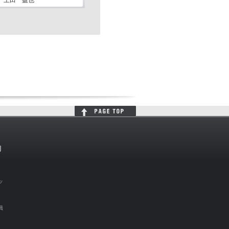
上田 益也
判
ッ
員