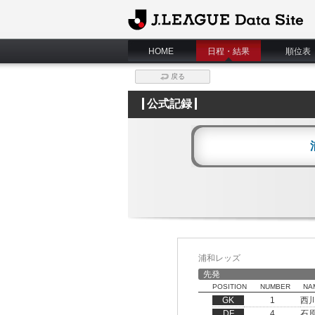
J.League Data Site
HOME
日程・結果
順位表
戻る
公式記録
浦和レッズ
先発
POSITION
NUMBER
NA
GK
1
西
DF
4
石