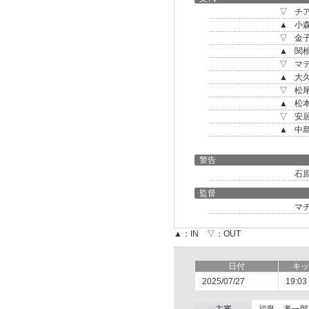
▽
チ
▲
小
▽
金
▲
関
▽
マ
▲
大
▽
松
▲
松
▽
安
▲
中
警告
石
監督
マ
▲：IN ▽：OUT
日付
キッ
2025/07/27
19:03