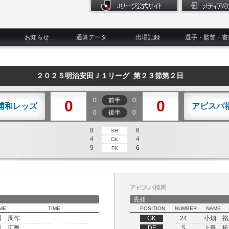
お知らせ
通算データ
出場記録
選手・監督・審
２０２５明治安田Ｊ１リーグ 第２３節第２日
0
前半
0
0
0
浦和レッズ
アビスパ
0
後半
0
8
6
SH
4
4
CK
9
6
FK
アビスパ福岡
先発
ME
TIME
POSITION
NUMBER
NAME
川 周作
GK
24
小畑 裕
原 広教
DF
5
上島 拓