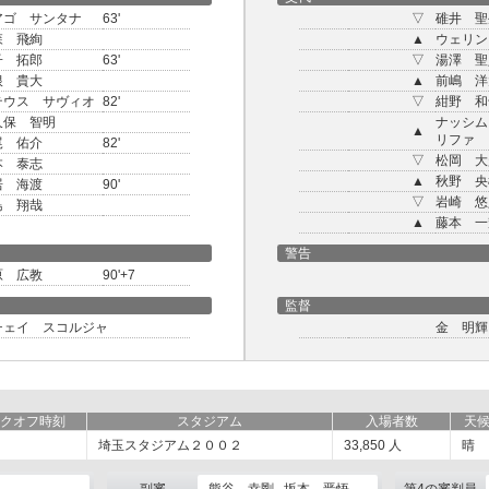
アゴ サンタナ
63'
▽
碓井 聖
森 飛絢
▲
ウェリン
子 拓郎
63'
▽
湯澤 聖
根 貴大
▲
前嶋 洋
テウス サヴィオ
82'
▽
紺野 和
久保 智明
ナッシム
▲
リファ
尾 佑介
82'
▽
松岡 大
本 泰志
▲
秋野 央
居 海渡
90'
▽
岩崎 悠
島 翔哉
▲
藤本 一
警告
原 広教
90'+7
監督
チェイ スコルジャ
金 明輝
クオフ時刻
スタジアム
入場者数
天
埼玉スタジアム２００２
33,850
人
晴