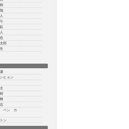
樹
哉
人
斗
起
人
也
太郎
生
謙
ンヒョン
太
樹
輝
志
 ベン カ
トン