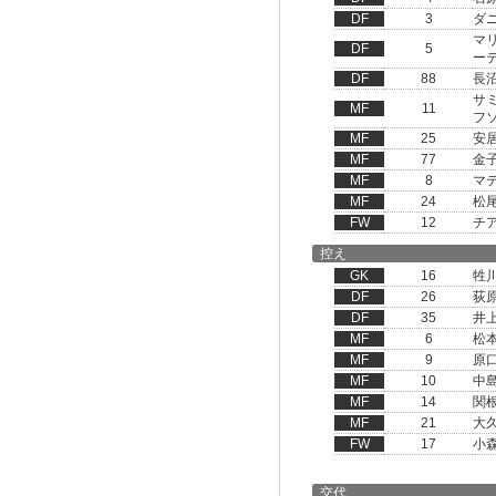
DF
3
ダ
マ
DF
5
ー
DF
88
長
サ
MF
11
フ
MF
25
安
MF
77
金
MF
8
マ
MF
24
松
FW
12
チ
控え
GK
16
牲
DF
26
荻
DF
35
井
MF
6
松
MF
9
原
MF
10
中
MF
14
関
MF
21
大
FW
17
小
交代