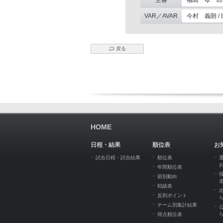
主審
福島 孝一郎
VAR／AVAR
今村 義朗 /
戻る
HOME
日程・結果
順位表
お
試合日程・試合結果
順位表
年間順位表
節別動向
戦績表
反則ポイント
チーム別集計結果
得点順位表