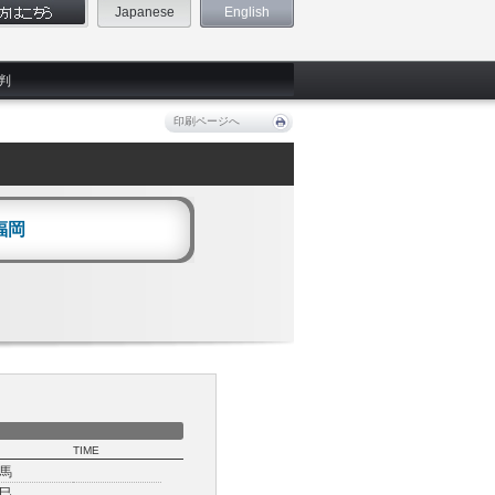
Japanese
English
判
印刷ページへ
福岡
TIME
馬
巳