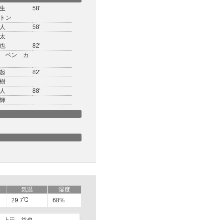
生
58'
トン
人
58'
太
也
82'
 ベン カ
起
82'
樹
人
88'
輝
候
気温
湿度
29.7
68%