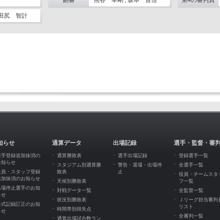
副審
熊谷 幸剛 , 坂本 晋悟
第4の審判員
 田尻 智計
知らせ
通算データ
出場記録
選手・監督・審
選手登録追加抹消の
通算勝敗表
選手出場記録
登録選手一覧
お知らせ
スタジアム別通算勝
警告・退場・出場停
全選手一覧
役員・スタッフ登録
敗表
止
役員・チームスタ
追加抹消のお知らせ
天候別勝敗表
フ一覧
出場停止選手のお知
対戦データ一覧
全監督一覧
らせ
状況別勝敗表
Ｊリーグ担当審判
公式記録訂正のお知
リスト
時間帯別得失点
らせ
全審判一覧
通算出場試合数ラン