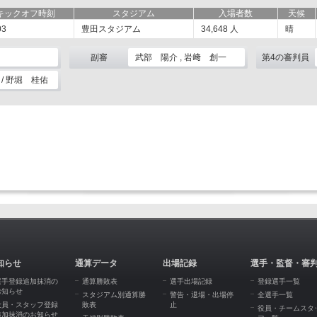
キックオフ時刻
スタジアム
入場者数
天候
03
豊田スタジアム
34,648
人
晴
副審
武部 陽介 , 岩﨑 創一
第4の審判員
/ 野堀 桂佑
知らせ
通算データ
出場記録
選手・監督・審
選手登録追加抹消の
通算勝敗表
選手出場記録
登録選手一覧
お知らせ
スタジアム別通算勝
警告・退場・出場停
全選手一覧
役員・スタッフ登録
敗表
止
役員・チームスタ
追加抹消のお知らせ