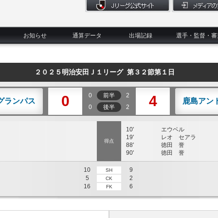
お知らせ
通算データ
出場記録
選手・監督・審
２０２５明治安田Ｊ１リーグ 第３２節第１日
0
前半
2
0
4
グランパス
鹿島アン
0
後半
2
10'
エウベル
19'
レオ セアラ
得点
88'
徳田 誉
90'
徳田 誉
10
9
SH
5
2
CK
16
6
FK