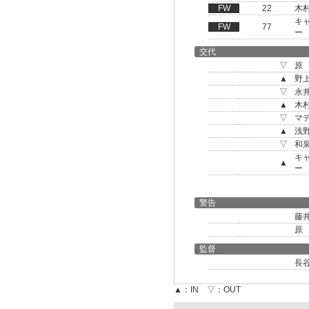
FW
22
木
キ
FW
77
ー
交代
▽
原
▲
野
▽
永
▲
木
▽
マ
▲
浅
▽
和
キ
▲
ー
警告
藤
原
監督
長
▲：IN ▽：OUT