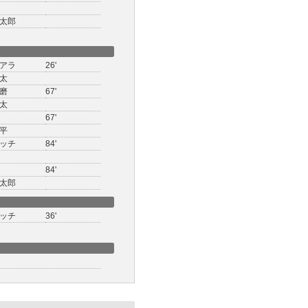
太郎
アラ
26'
太
磨
67'
太
67'
平
ッチ
84'
84'
太郎
ッチ
36'