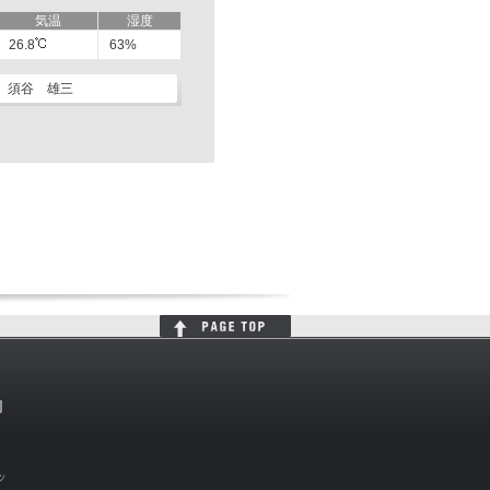
気温
湿度
26.8
63%
須谷 雄三
判
ッ