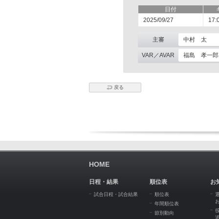
日付
2025/09/27
17:
主審
中村 太
VAR／AVAR
福島 孝一郎 
戻る
HOME
日程・結果
順位表
お
試合日程・試合結果
順位表
年間順位表
節別動向