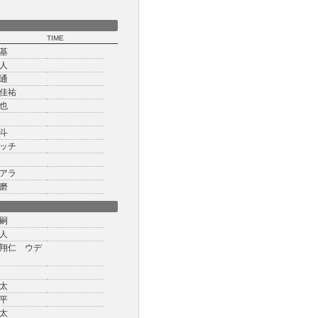
TIME
基
人
通
佳祐
也
斗
ッチ
アラ
磨
嗣
人
翔仁 ウデ
太
平
太