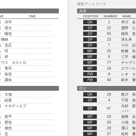
鹿島アントラーズ
先発
ME
TIME
POSITION
NUMBER
NAME
田 洋平
GK
1
早川 友
藤 瑶大
DF
22
濃野 公
井 陽也
DF
55
植田 直
 輝綺
DF
23
津久井 
山 克広
DF
7
小川 諒
島 司
MF
20
舩橋 佑
垣 祥
MF
6
三竿 健
テウス カストロ
MF
77
チャヴリ
泉 竜司
MF
18
エウベル
岸 祐也
FW
9
レオ セ
井 謙佑
FW
40
鈴木 優
控え
本 大地
GK
29
梶川 裕
上 結貴
DF
4
千田 海
國 ケネディエブ
元砂 晏
DF
47
ンバ
元 悠平
MF
10
柴崎 岳
橋 慧也
MF
25
小池 龍
野 雄也
MF
28
溝口 修
藤 玄
MF
27
松村 優