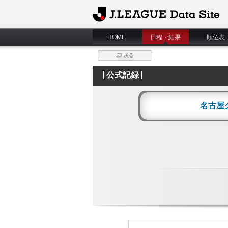
J.League Data Site
HOME
日程・結果
順位表
戻る
公式記録
名古屋