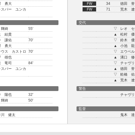
村 勇大
FW
34
徳田 誉
ャスパー ユンカ
FW
71
荒木 遼
交代
 輝綺
55'
▽
レオ セ
上 結貴
▲
松村 優
井 謙佑
70'
▽
鈴木 優
村 勇大
▲
小池 龍
テウス カストロ
70'
▽
エウベル
野 雄也
▲
溝口 修
泉 竜司
84'
▽
チャヴリ
ャスパー ユンカ
▲
徳田 誉
▽
舩橋 佑
▲
荒木 遼
警告
井 陽也
32'
チャヴリ
 輝綺
50'
監督
谷川 健太
鬼木 達