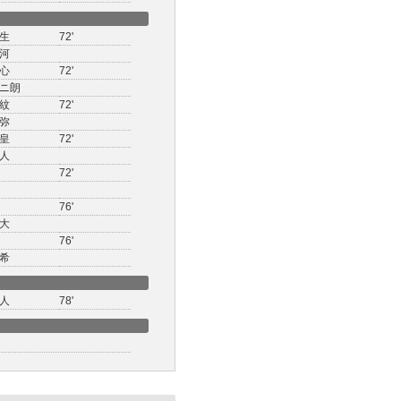
生
72'
河
心
72'
ニ朗
紋
72'
弥
皇
72'
人
72'
76'
大
76'
希
人
78'