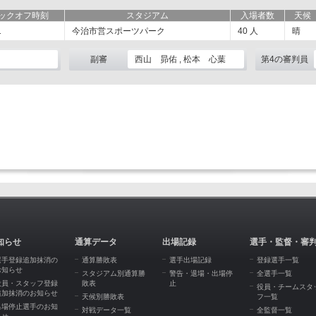
ックオフ時刻
スタジアム
入場者数
天候
1
今治市営スポーツパーク
40
人
晴
副審
西山 昴佑 , 松本 心葉
第4の審判員
知らせ
通算データ
出場記録
選手・監督・審
選手登録追加抹消の
通算勝敗表
選手出場記録
登録選手一覧
お知らせ
スタジアム別通算勝
警告・退場・出場停
全選手一覧
役員・スタッフ登録
敗表
止
役員・チームスタ
追加抹消のお知らせ
天候別勝敗表
フ一覧
出場停止選手のお知
対戦データ一覧
全監督一覧