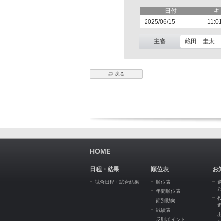
日付
キ
2025/06/15
11:0
主審
藏田 圭太
戻る
HOME
日程・結果
順位表
お
試合日程・試合結果
順位表
年間順位表
節別動向
戦績表
反則ポイント