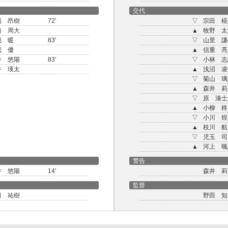
交代
易 昂樹
72'
▽
宗田 椛
橋 周大
▲
牧野 太
我 暖
83'
▽
山里 謙
我 優
▲
信重 亮
井 悠陽
83'
▽
小林 志
井 瑛太
▲
浅沼 凌
▽
菊山 璃
▲
森井 莉
▽
原 湊士
▲
小柳 柊
▽
小川 煌
▲
枝川 航
▽
児玉 司
▲
河上 颯
警告
井 悠陽
14'
森井 莉
監督
田 祐樹
野田 知