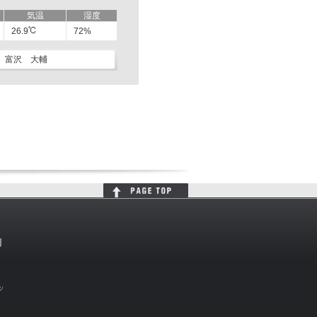
気温
湿度
26.9
72%
富沢 大輔
判
ッ