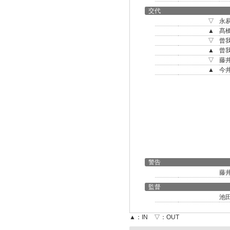
交代
▽
永
▲
髙
▽
曾
▲
曾
▽
藤
▲
今
警告
藤
監督
池
▲：IN ▽：OUT