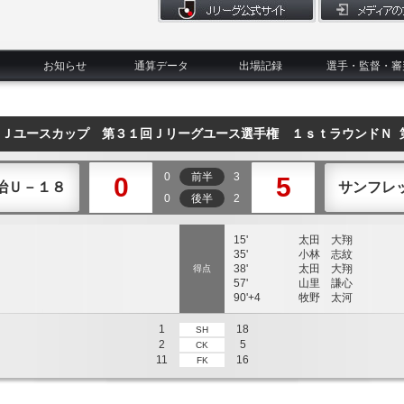
お知らせ
通算データ
出場記録
選手・監督・審
５Ｊユースカップ 第３１回Ｊリーグユース選手権 １ｓｔラウンドＮ 
0
前半
3
0
5
治Ｕ－１８
サンフレ
0
後半
2
15'
太田 大翔
35'
小林 志紋
38'
太田 大翔
得点
57'
山里 謙心
90'+4
牧野 太河
1
18
SH
2
5
CK
11
16
FK