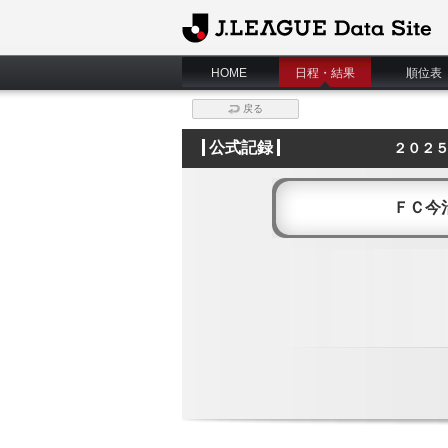
J.League Data Site
HOME
日程・結果
順位表
戻る
公式記録
２０２
ＦＣ今