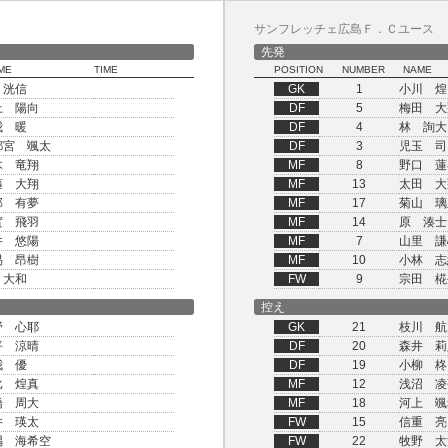
サンフレッチェ広島Ｆ．Ｃユース
先発
ME
TIME
POSITION
NUMBER
NAME
 洸信
GK
1
小川 煌
上 陽向
DF
5
梅田 大
我 暖
DF
4
林 詢大
都宮 颯太
DF
3
児玉 司
木 竜翔
MF
8
野口 蓮
藤 大翔
MF
13
太田 大
部 有夢
MF
17
菊山 璃
實 飛羽
MF
14
原 湊士
井 悠陽
MF
7
山里 謙
易 昂樹
MF
10
小林 志
 大和
FW
9
宗田 椛
控え
野 心耶
GK
21
枝川 航
平 涼晴
DF
20
森井 莉
我 優
DF
19
小柳 柊
比 煌真
MF
12
浅沼 凌
橋 周大
MF
18
河上 颯
井 瑛太
FW
15
信重 亮
隅 海希空
FW
22
牧野 太