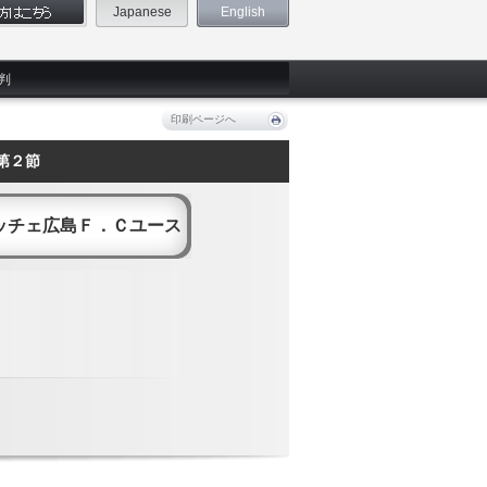
Japanese
English
判
印刷ページへ
第２節
ッチェ広島Ｆ．Ｃユース