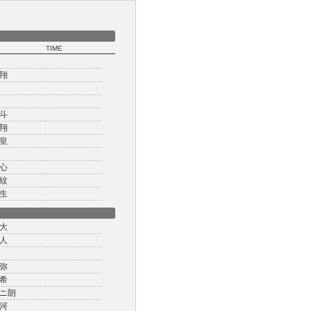
TIME
翔
斗
翔
皇
心
紋
生
大
人
弥
希
ニ朗
河