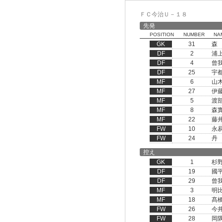
ＦＣ今治Ｕ－１８
先発
POSITION
NUMBER
NA
GK
31
森
DF
2
浦
DF
4
曾
DF
25
宇
MF
6
山
MF
27
伊
MF
5
渡
MF
8
森
MF
22
藤
FW
10
永
FW
24
丹
控え
GK
1
杉
DF
19
國
DF
29
曾
MF
3
明
MF
18
髙
FW
26
今
FW
28
岡