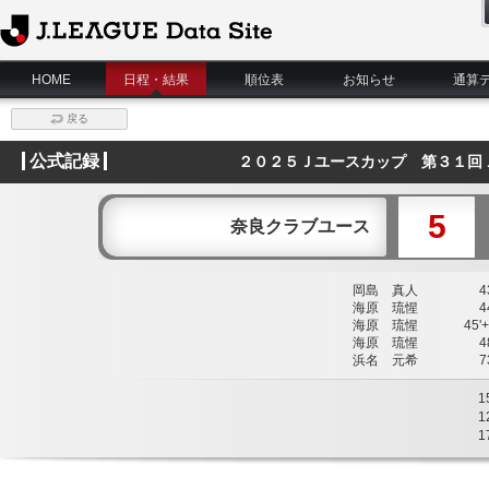
J.League Data Site
HOME
日程・結果
順位表
お知らせ
通算
戻る
公式記録
２０２５Ｊユースカップ 第３１回
5
奈良クラブユース
岡島 真人
43
海原 琉惺
44
海原 琉惺
45'+
海原 琉惺
48
浜名 元希
73
1
1
1