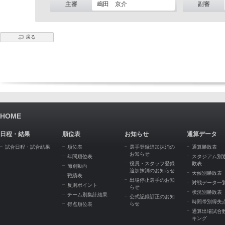
主審
嶋田 京介
副審
戻る
HOME
日程・結果
順位表
お知らせ
通算データ
試合日程・試合結果
順位表
選手登録追加抹消の
通算勝敗表
お知らせ
年間順位表
スタジアム別
役員・スタッフ登録
敗表
節別動向
追加抹消のお知らせ
天候別勝敗表
戦績表
出場停止選手のお知
対戦データ一
反則ポイント
らせ
状況別勝敗表
チーム別集計結果
公式記録訂正のお知
時間帯別得失
らせ
得点順位表
通算出場試合
キング