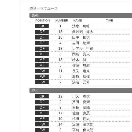
奈良クラブユース
先発
POSITION
NUMBER
NAME
TIME
GK
1
清水 悠叶
DF
15
眞艸嶺 海大
DF
16
田中 郁大
DF
4
吉田 悠輝
DF
18
レアル 甲偉
MF
6
岡島 真人
MF
13
鈴木 健
MF
5
佐藤 悠雅
FW
11
長又 逢来
FW
9
海原 琉惺
FW
7
浜名 元希
控え
GK
12
川又 春太
DF
2
芦田 夏輝
DF
3
石橋 晴陽
MF
17
佐藤 吏恩
MF
10
植田 翔太
FW
14
近藤 清太郎
FW
8
宮前 俊太朗