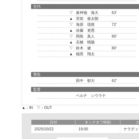
交代
▽
眞艸嶺 海大
63'
▲
宮前 俊太朗
▽
海原 琉惺
72'
▲
佐藤 吏恩
▽
岡島 真人
80'
▲
石橋 晴陽
▽
鈴木 健
80'
▲
植田 翔太
警告
田中 郁大
62'
監督
ベルナ シウラナ
▲：IN ▽：OUT
日付
キックオフ時刻
2025/10/22
19:00
ナラディ