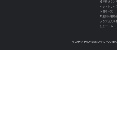
通算得点ラン
ハットトリッ
入場者一覧
年度別入場者
クラブ別入場
記念ゴール
© JAPAN PROFESSIONAL FOOTBAL