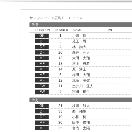
サンフレッチェ広島Ｆ．Ｃユース
先発
POSITION
NUMBER
NAME
TIME
GK
1
小川 煌
DF
3
児玉 司
DF
4
林 詢大
DF
20
森井 莉人
MF
13
太田 大翔
MF
18
河上 颯希
MF
14
原 湊士
MF
5
梅田 大翔
MF
12
浅沼 凌弥
FW
11
土井川 遥人
FW
9
宗田 椛生
控え
GK
21
枝川 航大
DF
33
西 翔生
DF
19
小柳 柊
MF
30
田中 優翔
MF
35
宮内 太陽