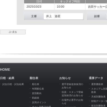
日付
キックオフ時刻
2025/10/23
10:00
吉田サッカー
主審
井上 遊星
副審
戻る
HOME
日程・結果
順位表
お知らせ
通算データ
試合日程・試合結果
順位表
選手登録追加抹消の
通算勝敗表
お知らせ
年間順位表
スタジアム別
役員・スタッフ登録
敗表
節別動向
追加抹消のお知らせ
天候別勝敗表
戦績表
出場停止選手のお知
対戦データ一
反則ポイント
らせ
状況別勝敗表
チーム別集計結果