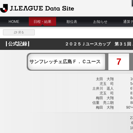
J.League Data Site
HOME
日程・結果
順位表
お知らせ
通算
戻る
公式記録
２０２５Ｊユースカップ 第３１回
7
サンフレッチェ広島Ｆ．Ｃユース
太田 大翔
16
児玉 司
54
土井川 遥人
67
児玉 司
81
梅田 大翔
84
信重 亮ニ朗
88
梅田 大翔
90'+
2
1