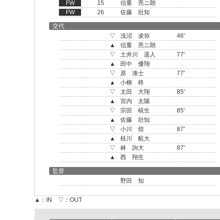
FW
15
信重 亮ニ朗
FW
26
佐藤 壯知
交代
▽
浅沼 凌弥
46'
▲
信重 亮ニ朗
▽
土井川 遥人
77'
▲
田中 優翔
▽
原 湊士
77'
▲
小柳 柊
▽
太田 大翔
85'
▲
宮内 太陽
▽
宗田 椛生
85'
▲
佐藤 壯知
▽
小川 煌
87'
▲
枝川 航大
▽
林 詢大
87'
▲
西 翔生
監督
野田 知
▲：IN ▽：OUT