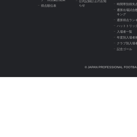
公式記録訂正のお知
時間帯別得失
らせ
得点順位表
通算出場試合
キング
通算得点ラン
ハットトリッ
入場者一覧
年度別入場者
クラブ別入場
記念ゴール
© JAPAN PROFESSIONAL FOOTBAL