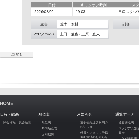
日付
キックオフ時刻
ス
2026/02/06
19:03
日産スタジ
主審
荒木 友輔
副審
VAR／AVAR
上田 益也 / 上原 直人
戻る
HOME
日程・結果
順位表
お知らせ
通算データ
試合日程・試合結果
順位表
選手登録追加抹消の
通算勝敗表
お知らせ
年間順位表
スタジアム別
役員・スタッフ登録
敗表
節別動向
追加抹消のお知らせ
天候別勝敗表