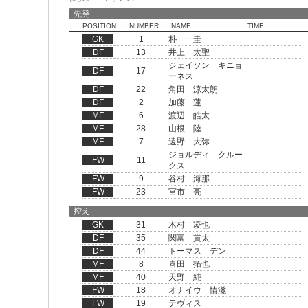
先発
POSITION
NUMBER
NAME
TIME
GK
1
朴 一圭
DF
13
井上 太聖
ジェイソン キニョ
DF
17
ーネス
DF
22
角田 涼太朗
DF
2
加藤 蓮
MF
6
渡辺 皓太
MF
28
山根 陸
MF
7
遠野 大弥
ジョルディ クルー
FW
11
クス
FW
9
谷村 海那
FW
23
宮市 亮
控え
GK
31
木村 凌也
DF
35
関富 貫太
DF
44
トーマス デン
MF
8
喜田 拓也
MF
40
天野 純
FW
18
オナイウ 情滋
FW
19
テヴィス