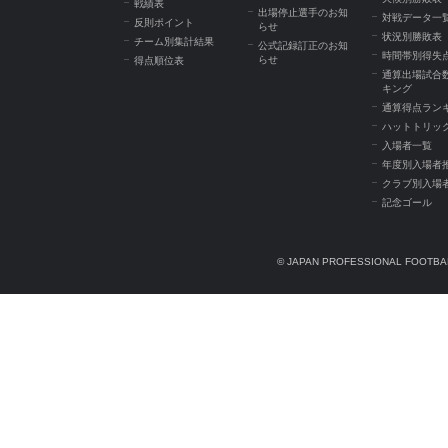
戦績表
出場停止選手のお知
対戦データ一
反則ポイント
らせ
状況別勝敗表
チーム別集計結果
公式記録訂正のお知
時間帯別得失
らせ
得点順位表
通算出場試合
キング
通算得点ラン
ハットトリッ
入場者一覧
年度別入場者
クラブ別入場
記念ゴール
© JAPAN PROFESSIONAL FOOTBAL