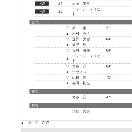
FW
24
近藤 友喜
ディーン デイビッ
FW
26
ド
交代
▽
朴 一圭
21'
▲
木村 凌也
▽
遠野 大弥
64'
▲
天野 純
▽
谷村 海那
64'
ディーン デイビッ
▲
ド
▽
宮市 亮
64'
▲
テヴィス
▽
山根 陸
75'
▲
喜田 拓也
警告
宮市 亮
47'
監督
大島 秀夫
▲：IN ▽：OUT