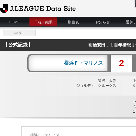
J.League Data Site
HOME
日程・結果
順位表
お知らせ
通算
戻る
公式記録
明治安田Ｊ１百年構想リ
2
横浜Ｆ・マリノス
遠野 大弥
16
ジョルディ クルークス
67
1
1
横浜Ｆ・マリノス