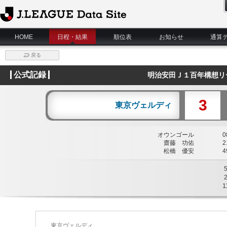
J.League Data Site
HOME
日程・結果
順位表
お知らせ
通算
戻る
公式記録
明治安田Ｊ１百年構想リ
3
東京ヴェルディ
オウンゴール
08
齋藤 功佑
21
松橋 優安
49
1
東京ヴェルディ