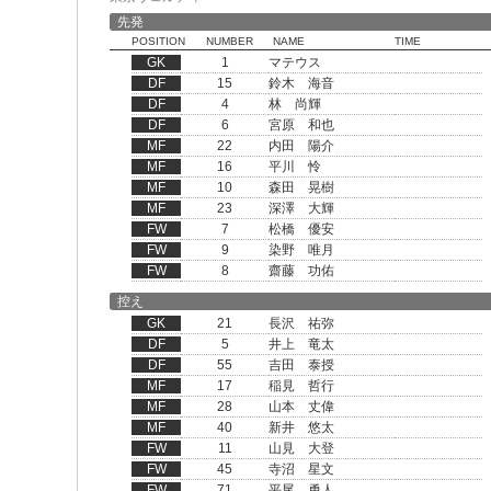
先発
POSITION
NUMBER
NAME
TIME
GK
1
マテウス
DF
15
鈴木 海音
DF
4
林 尚輝
DF
6
宮原 和也
MF
22
内田 陽介
MF
16
平川 怜
MF
10
森田 晃樹
MF
23
深澤 大輝
FW
7
松橋 優安
FW
9
染野 唯月
FW
8
齋藤 功佑
控え
GK
21
長沢 祐弥
DF
5
井上 竜太
DF
55
吉田 泰授
MF
17
稲見 哲行
MF
28
山本 丈偉
MF
40
新井 悠太
FW
11
山見 大登
FW
45
寺沼 星文
FW
71
平尾 勇人