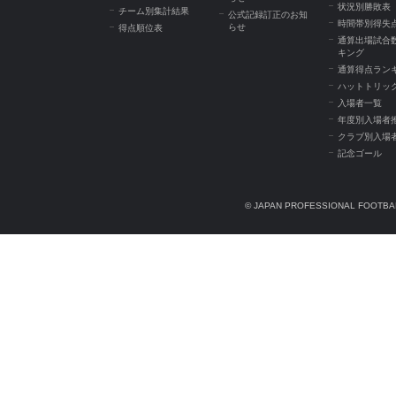
状況別勝敗表
チーム別集計結果
公式記録訂正のお知
時間帯別得失
らせ
得点順位表
通算出場試合
キング
通算得点ラン
ハットトリッ
入場者一覧
年度別入場者
クラブ別入場
記念ゴール
© JAPAN PROFESSIONAL FOOTBAL