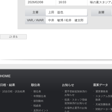
2026/02/08
16:03
味の素スタジア
主審
上田 益也
副審
VAR／AVAR
中井 敏博 / 松井 健太郎
戻る
HOME
日程・結果
順位表
お知らせ
通算データ
試合日程・試合結果
順位表
選手登録追加抹消の
通算勝敗表
お知らせ
年間順位表
スタジアム別
役員・スタッフ登録
敗表
節別動向
追加抹消のお知らせ
天候別勝敗表
戦績表
出場停止選手のお知
対戦データ一
反則ポイント
らせ