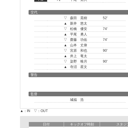
交代
▽
森田 晃樹
52'
▲
新井 悠太
▽
松橋 優安
74'
▲
平尾 勇人
▽
齋藤 功佑
74'
▲
山本 丈偉
▽
宮原 和也
90'
▲
井上 竜太
▽
染野 唯月
90'
▲
寺沼 星文
警告
監督
城福 浩
▲：IN ▽：OUT
日付
キックオフ時刻
スタジ