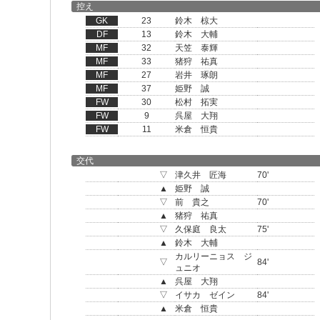
控え
GK
23
鈴木 椋大
DF
13
鈴木 大輔
MF
32
天笠 泰輝
MF
33
猪狩 祐真
MF
27
岩井 琢朗
MF
37
姫野 誠
FW
30
松村 拓実
FW
9
呉屋 大翔
FW
11
米倉 恒貴
交代
▽
津久井 匠海
70'
▲
姫野 誠
▽
前 貴之
70'
▲
猪狩 祐真
▽
久保庭 良太
75'
▲
鈴木 大輔
カルリーニョス ジ
▽
84'
ュニオ
▲
呉屋 大翔
▽
イサカ ゼイン
84'
▲
米倉 恒貴