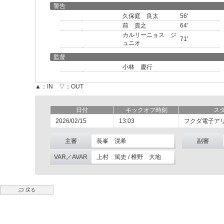
警告
久保庭 良太
56'
前 貴之
64'
カルリーニョス ジ
71'
ュニオ
監督
小林 慶行
▲：IN ▽：OUT
日付
キックオフ時刻
ス
2026/02/15
13:03
フクダ電子ア
主審
長峯 滉希
副審
VAR／AVAR
上村 篤史 / 椎野 大地
戻る