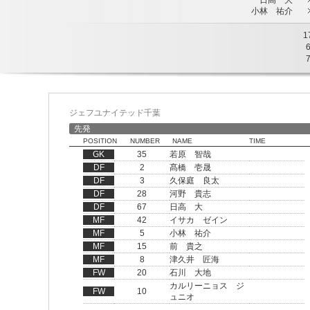
日高 大
小林 祐介
1
ジェフユナイテッド千葉
先発
POSITION
NUMBER
NAME
TIME
GK
35
若原 智哉
DF
2
髙橋 壱晟
DF
3
久保庭 良太
DF
28
河野 貴志
DF
67
日高 大
MF
42
イサカ ゼイン
MF
5
小林 祐介
MF
15
前 貴之
MF
8
津久井 匠海
FW
20
石川 大地
カルリーニョス ジ
FW
10
ュニオ