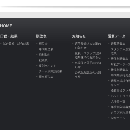
HOME
日程・結果
順位表
お知らせ
通算データ
試合日程・試合結果
順位表
選手登録追加抹消の
通算勝敗表
お知らせ
年間順位表
スタジアム別
役員・スタッフ登録
敗表
節別動向
追加抹消のお知らせ
天候別勝敗表
戦績表
出場停止選手のお知
対戦データ一
反則ポイント
らせ
状況別勝敗表
チーム別集計結果
公式記録訂正のお知
時間帯別得失
らせ
得点順位表
通算出場試合
キング
通算得点ラン
ハットトリッ
入場者一覧
年度別入場者
クラブ別入場
記念ゴール