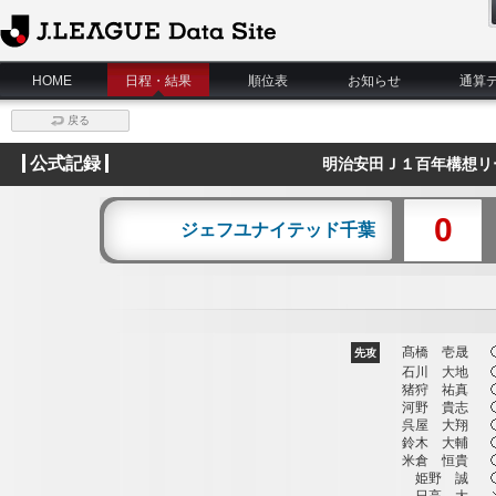
J.League Data Site
HOME
日程・結果
順位表
お知らせ
通算
戻る
公式記録
明治安田Ｊ１百年構想リ
0
ジェフユナイテッド千葉
髙橋 壱晟
先攻
石川 大地
猪狩 祐真
河野 貴志
呉屋 大翔
鈴木 大輔
米倉 恒貴
姫野 誠