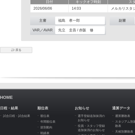
日付
キックオフ時刻
ス
2026/06/06
14:03
メルカリスタ
主審
福島 孝一郎
副審
VAR／AVAR
先立 圭吾 / 赤阪 修
戻る
HOME
日程・結果
順位表
お知らせ
通算データ
試合日程・試合結果
順位表
選手登録追加抹消の
通算勝敗表
お知らせ
年間順位表
スタジアム別
役員・スタッフ登録
敗表
節別動向
追加抹消のお知らせ
天候別勝敗表
戦績表