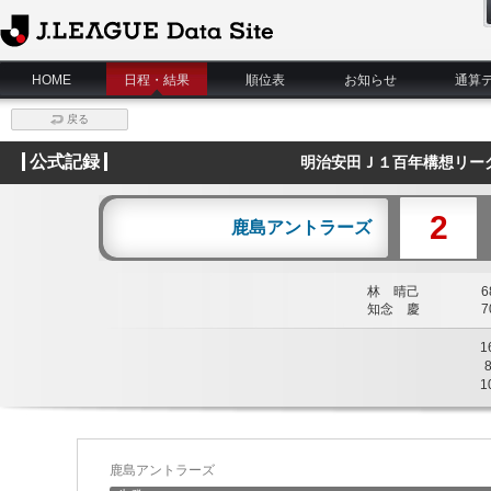
J.League Data Site
HOME
日程・結果
順位表
お知らせ
通算
戻る
公式記録
明治安田Ｊ１百年構想リー
2
鹿島アントラーズ
林 晴己
68
知念 慶
70
1
1
鹿島アントラーズ