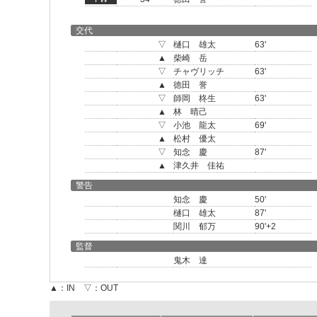
交代
▽
樋口 雄太
63'
▲
柴崎 岳
▽
チャヴリッチ
63'
▲
徳田 誉
▽
師岡 柊生
63'
▲
林 晴己
▽
小池 龍太
69'
▲
松村 優太
▽
知念 慶
87'
▲
津久井 佳祐
警告
知念 慶
50'
樋口 雄太
87'
関川 郁万
90'+2
監督
鬼木 達
▲：IN ▽：OUT