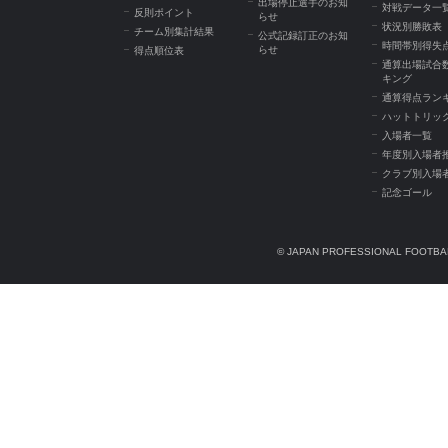
出場停止選手のお知
対戦データ一
反則ポイント
らせ
状況別勝敗表
チーム別集計結果
公式記録訂正のお知
時間帯別得失
らせ
得点順位表
通算出場試合
キング
通算得点ラン
ハットトリッ
入場者一覧
年度別入場者
クラブ別入場
記念ゴール
© JAPAN PROFESSIONAL FOOTBAL