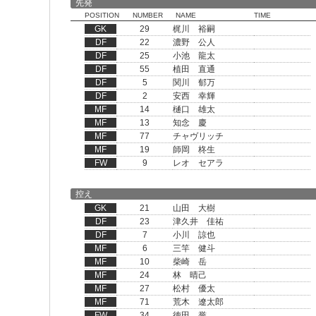
先発
POSITION
NUMBER
NAME
TIME
GK
29
梶川 裕嗣
DF
22
濃野 公人
DF
25
小池 龍太
DF
55
植田 直通
DF
5
関川 郁万
DF
2
安西 幸輝
MF
14
樋口 雄太
MF
13
知念 慶
MF
77
チャヴリッチ
MF
19
師岡 柊生
FW
9
レオ セアラ
控え
GK
21
山田 大樹
DF
23
津久井 佳祐
DF
7
小川 諒也
MF
6
三竿 健斗
MF
10
柴崎 岳
MF
24
林 晴己
MF
27
松村 優太
MF
71
荒木 遼太郎
FW
34
徳田 誉