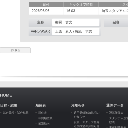
日付
キックオフ時刻
ス
2026/06/06
16:03
埼玉スタジアム
主審
御厨 貴文
副審
VAR／AVAR
上原 直人 / 唐紙 学志
戻る
HOME
日程・結果
順位表
お知らせ
通算データ
試合日程・試合結果
順位表
選手登録追加抹消の
通算勝敗表
お知らせ
年間順位表
スタジアム別
役員・スタッフ登録
敗表
節別動向
追加抹消のお知らせ
天候別勝敗表