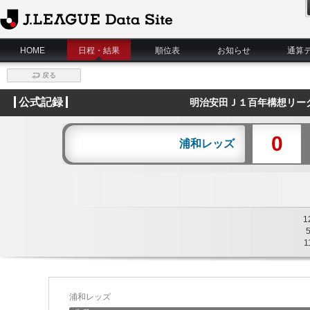
J.League Data Site
HOME
日程・結果
順位表
お知らせ
通算
戻る
公式記録
明治安田Ｊ１百年構想リー
0
浦和レッズ
1
1
浦和レッズ