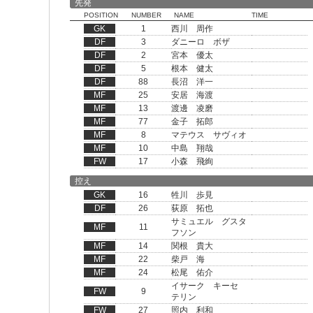
先発
POSITION
NUMBER
NAME
TIME
GK
1
西川 周作
DF
3
ダニーロ ボザ
DF
2
宮本 優太
DF
5
根本 健太
DF
88
長沼 洋一
MF
25
安居 海渡
MF
13
渡邊 凌磨
MF
77
金子 拓郎
MF
8
マテウス サヴィオ
MF
10
中島 翔哉
FW
17
小森 飛絢
控え
GK
16
牲川 歩見
DF
26
荻原 拓也
サミュエル グスタ
MF
11
フソン
MF
14
関根 貴大
MF
22
柴戸 海
MF
24
松尾 佑介
イサーク キーセ
FW
9
テリン
FW
27
照内 利和