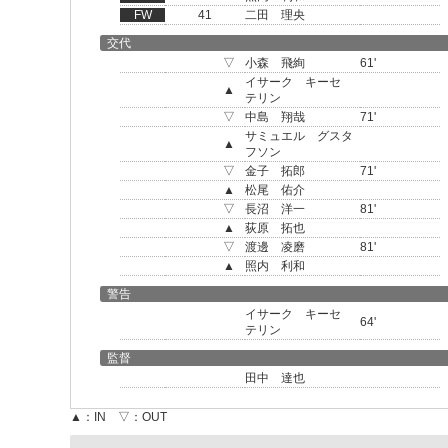
FW
41
二田 理央
交代
▽
小森 飛絢
61'
イサーク キーセ
▲
テリン
▽
中島 翔哉
71'
サミュエル グスタ
▲
フソン
▽
金子 拓郎
71'
▲
松尾 佑介
▽
長沼 洋一
81'
▲
荻原 拓也
▽
渡邊 凌磨
81'
▲
照内 利和
警告
イサーク キーセ
64'
テリン
監督
田中 達也
▲：IN ▽：OUT