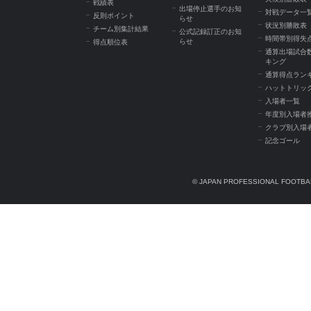
戦績表
出場停止選手のお知
対戦データ一
反則ポイント
らせ
状況別勝敗表
チーム別集計結果
公式記録訂正のお知
時間帯別得失
らせ
得点順位表
通算出場試合
キング
通算得点ラン
ハットトリッ
入場者一覧
年度別入場者
クラブ別入場
記念ゴール
© JAPAN PROFESSIONAL FOOTBAL