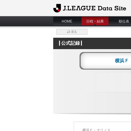
J.League Data Site
HOME
日程・結果
順位表
戻る
公式記録
横浜Ｆ
横浜Ｆ・マリノス