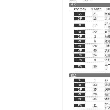
先発
POSITION
NUMBER
NA
GK
21
飯
DF
13
井
ジ
DF
17
ー
DF
22
角
DF
2
加
MF
6
渡
MF
28
山
MF
40
天
FW
24
近
FW
9
谷
ユ
FW
30
ョ
控え
GK
1
朴
DF
33
諏
DF
35
関
MF
29
樋
MF
34
木
ジ
FW
11
ク