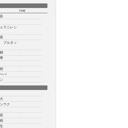
TIME
吾
ェラニレシ
喜
 ブルネッ
輝
季
樹
ーバ
ン
大
ンウク
吾
樹
生