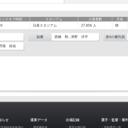
キックオフ時刻
スタジアム
入場者数
天候
03
日産スタジアム
27,856
人
晴
副審
西橋 勲 , 津野 洋平
第4の審判員
 野堀 桂佑
知らせ
通算データ
出場記録
選手・監督・審
選手登録追加抹消の
通算勝敗表
選手出場記録
登録選手一覧