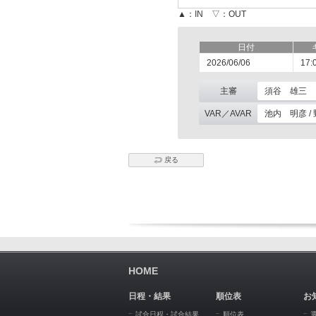
▲：IN ▽：OUT
日付
2026/06/06
17:
主審
須谷 雄三
VAR／AVAR
池内 明彦 /
戻る
HOME
日程・結果
順位表
お
試合日程・試合結果
順位表