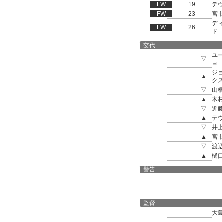
FW
19
テ
FW
23
宮
デ
FW
26
ド
交代
ユ
▽
ョ
ジ
▲
ク
▽
山
▲
木
▽
近
▲
テ
▽
井
▲
宮
▽
渡
▲
樋
警告
監督
大