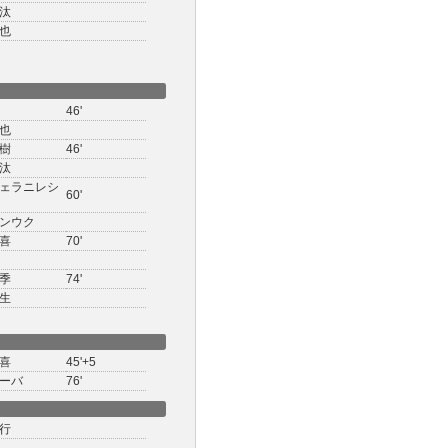
汰
也
46'
也
樹
46'
汰
ェラニレシ
60'
ンウク
喜
70'
季
74'
生
喜
45'+5
ーバ
76'
行