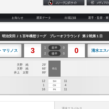
お知らせ
通算データ
出場記録
選手・監督・審
明治安田Ｊ１百年構想リーグ プレーオフラウンド 第２戦第１日
1
前半
0
3
0
・マリノス
清水エス
2
後半
0
天野 純
29'
天野 純
66'
得点
井上 太聖
89'
12
11
SH
1
4
CK
16
11
FK
清水エスパルス