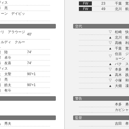
ヴィス
FW
23
千葉 寛
市 亮
FW
49
北川 航
ィーン デイビッ
交代
ーリ アラウージ
▽
松崎 快
40'
▲
北川 航
ョルディ クルー
▽
髙橋 利
ス
▲
千葉 寛
根 陸
74'
住吉 ジ
▽
村 卓斗
ョーン
藤 友喜
74'
▲
パク ス
ヴィス
▽
本多 勇
上 太聖
90'+1
▲
高木 践
市 亮
▽
小塚 和
辺 皓太
90'+1
▲
大畑 凜
口 有斗
警告
本多 勇
カピシャ
監督
島 秀夫
吉田 孝