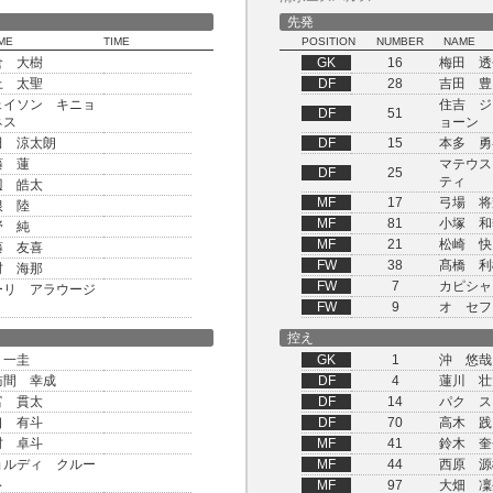
先発
ME
TIME
POSITION
NUMBER
NAME
倉 大樹
GK
16
梅田 透
上 太聖
DF
28
吉田 豊
ェイソン キニョ
住吉 ジ
DF
51
ネス
ョーン
田 涼太朗
DF
15
本多 勇
藤 蓮
マテウス
DF
25
ティ
辺 皓太
MF
17
弓場 将
根 陸
MF
81
小塚 和
野 純
MF
21
松崎 快
藤 友喜
FW
38
髙橋 利
村 海那
FW
7
カピシャ
ーリ アラウージ
FW
9
オ セフ
控え
 一圭
GK
1
沖 悠哉
訪間 幸成
DF
4
蓮川 壮
富 貫太
DF
14
パク ス
口 有斗
DF
70
高木 践
村 卓斗
MF
41
鈴木 奎
ョルディ クルー
MF
44
西原 源
ス
MF
97
大畑 凜