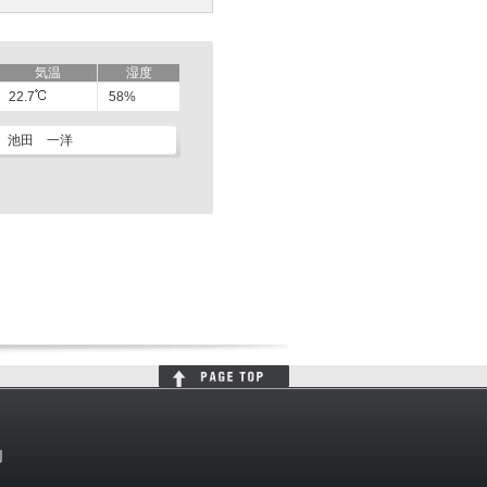
気温
湿度
22.7
58%
池田 一洋
判