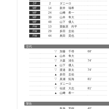
DF
2
ダニーロ
MF
14
新井 瑞希
MF
24
山﨑 希一
MF
39
山本 隼大
MF
48
山下 優人
FW
13
粟飯原 尚平
FW
29
多田 圭佑
FW
44
奥田 晃也
交代
▽
加藤 千尋
68'
▲
山本 隼大
▽
大森 渚生
74'
▲
山下 優人
▽
渡邉 新太
74'
▲
多田 圭佑
▽
真瀬 拓海
81'
▲
ダニーロ
▽
仙波 大志
81'
▲
山﨑 希一
警告
鳥海 芳樹
40'