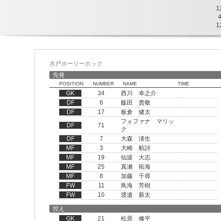
1
1
水戸ホーリーホック
先発
POSITION
NUMBER
NAME
TIME
GK
34
西川 幸之介
DF
6
飯田 貴敬
DF
17
板倉 健太
フォファナ マリッ
DF
71
ク
DF
7
大森 渚生
MF
3
大崎 航詩
MF
19
仙波 大志
MF
25
真瀬 拓海
MF
8
加藤 千尋
FW
11
鳥海 芳樹
FW
10
渡邉 新太
控え
GK
21
松原 修平