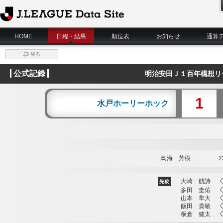
J.League Data Site
HOME
日程・結果
順位表
お知らせ
通算
戻る
公式記録
明治安田Ｊ１百年構想リ
1
水戸ホーリーホック
鳥海 芳樹
23
大崎 航詩
先攻
多田 圭佑
山本 隼大
飯田 貴敬
板倉 健太