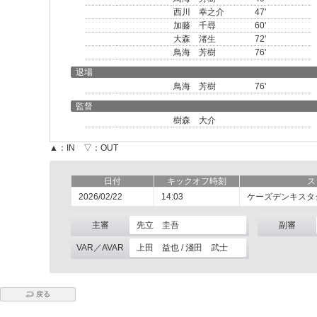
西川 幸之介
47'
加藤 千尋
60'
大森 渚生
72'
鳥海 芳樹
76'
退場
鳥海 芳樹
76'
監督
樹森 大介
▲：IN ▽：OUT
日付
キックオフ時刻
ス
2026/02/22
14:03
ケーズデンキスタ
主審
先立 圭吾
副審
VAR／AVAR
上田 益也 / 淺田 武士
戻る