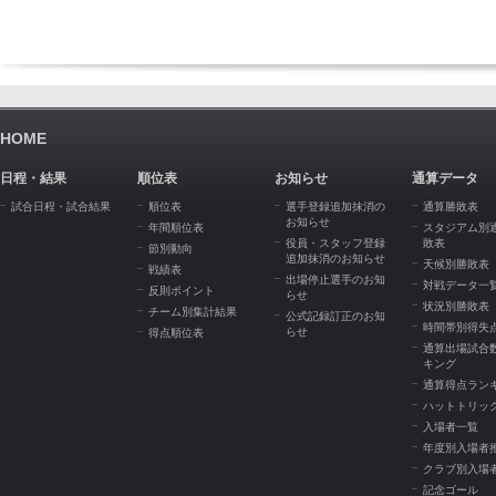
HOME
日程・結果
順位表
お知らせ
通算データ
試合日程・試合結果
順位表
選手登録追加抹消の
通算勝敗表
お知らせ
年間順位表
スタジアム別
役員・スタッフ登録
敗表
節別動向
追加抹消のお知らせ
天候別勝敗表
戦績表
出場停止選手のお知
対戦データ一
反則ポイント
らせ
状況別勝敗表
チーム別集計結果
公式記録訂正のお知
時間帯別得失
らせ
得点順位表
通算出場試合
キング
通算得点ラン
ハットトリッ
入場者一覧
年度別入場者
クラブ別入場
記念ゴール