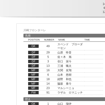
1
1
川崎フロンターレ
先発
POSITION
NUMBER
NAME
TIME
スベンド ブローダ
GK
49
ーセン
DF
29
山原 怜音
DF
5
佐々木 旭
DF
3
谷口 栄斗
DF
13
三浦 颯太
MF
16
大関 友翔
MF
6
山本 悠樹
MF
18
紺野 和也
MF
14
脇坂 泰斗
MF
23
マルシーニョ
FW
91
ラザル ロマニッチ
控え
GK
1
山口 瑠伊