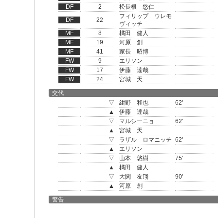
DF
2
松長根 悠仁
フィリップ ウレモ
DF
22
ヴィッチ
MF
8
橘田 健人
MF
19
河原 創
MF
41
家長 昭博
FW
9
エリソン
FW
17
伊藤 達哉
FW
24
宮城 天
交代
▽
紺野 和也
62'
▲
伊藤 達哉
▽
マルシーニョ
62'
▲
宮城 天
▽
ラザル ロマニッチ
62'
▲
エリソン
▽
山本 悠樹
75'
▲
橘田 健人
▽
大関 友翔
90'
▲
河原 創
警告