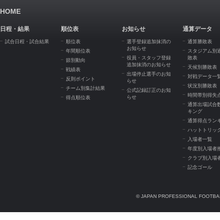
HOME
日程・結果
順位表
お知らせ
通算データ
試合日程・試合結果
順位表
選手登録追加抹消の
通算勝敗表
お知らせ
年間順位表
スタジアム別
役員・スタッフ登録
敗表
節別動向
追加抹消のお知らせ
天候別勝敗表
戦績表
出場停止選手のお知
対戦データ一
反則ポイント
らせ
状況別勝敗表
チーム別集計結果
公式記録訂正のお知
時間帯別得失
らせ
得点順位表
通算出場試合
キング
通算得点ラン
ハットトリッ
入場者一覧
年度別入場者
クラブ別入場
記念ゴール
© JAPAN PROFESSIONAL FOOTBAL