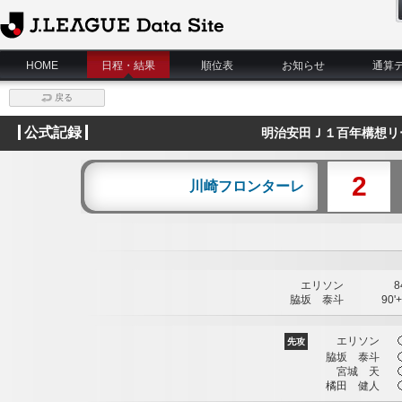
J.League Data Site
HOME
日程・結果
順位表
お知らせ
通算
戻る
公式記録
明治安田Ｊ１百年構想リ
2
川崎フロンターレ
エリソン
84
脇坂 泰斗
90'+
エリソン
先攻
脇坂 泰斗
宮城 天
橘田 健人