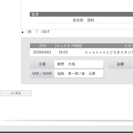
監督
長谷部 茂利
▲：IN ▽：OUT
日付
キックオフ時刻
スタ
2026/03/01
16:03
Ｕｖａｎｃｅとどろきスタジ
主審
椎野 大地
副審
VAR／AVAR
福島 孝一郎 / 俵 元希
戻る