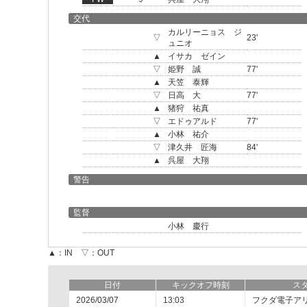
交代
カルリーニョス ジ
▽
23'
ュニオ
▲
イサカ ゼイン
▽
姫野 誠
77'
▲
天笠 泰輝
▽
日高 大
77'
▲
猪狩 祐真
▽
エドゥアルド
77'
▲
小林 祐介
▽
津久井 匠海
84'
▲
呉屋 大翔
警告
監督
小林 慶行
▲：IN ▽：OUT
日付
キックオフ時刻
ス
2026/03/07
13:03
フクダ電子ア