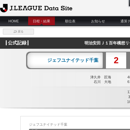
J.League Data Site
HOME
日程・結果
順位表
お知らせ
通算
戻る
公式記録
明治安田Ｊ１百年構想リ
2
ジェフユナイテッド千葉
津久井 匠海
48
石川 大地
61
1
1
ジェフユナイテッド千葉