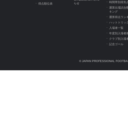
時間帯別得失
らせ
得点順位表
通算出場試合
キング
通算得点ラン
ハットトリッ
入場者一覧
年度別入場者
クラブ別入場
記念ゴール
© JAPAN PROFESSIONAL FOOTBAL