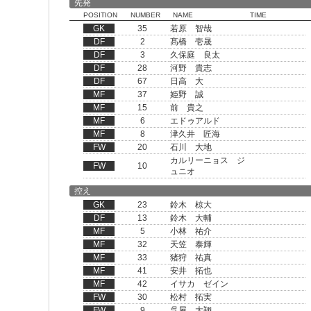
先発
POSITION
NUMBER
NAME
TIME
GK
35
若原 智哉
DF
2
髙橋 壱晟
DF
3
久保庭 良太
DF
28
河野 貴志
DF
67
日高 大
MF
37
姫野 誠
MF
15
前 貴之
MF
6
エドゥアルド
MF
8
津久井 匠海
FW
20
石川 大地
カルリーニョス ジ
FW
10
ュニオ
控え
GK
23
鈴木 椋大
DF
13
鈴木 大輔
MF
5
小林 祐介
MF
32
天笠 泰輝
MF
33
猪狩 祐真
MF
41
安井 拓也
MF
42
イサカ ゼイン
FW
30
松村 拓実
FW
9
呉屋 大翔