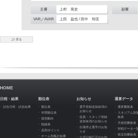
主審
上村 篤史
副審
VAR／AVAR
上田 益也 / 田中 玲匡
戻る
HOME
日程・結果
順位表
お知らせ
通算データ
試合日程・試合結果
順位表
選手登録追加抹消の
通算勝敗表
お知らせ
年間順位表
スタジアム別
役員・スタッフ登録
敗表
節別動向
追加抹消のお知らせ
天候別勝敗表
戦績表
出場停止選手のお知
対戦データ一
反則ポイント
らせ
状況別勝敗表
チーム別集計結果
公式記録訂正のお知