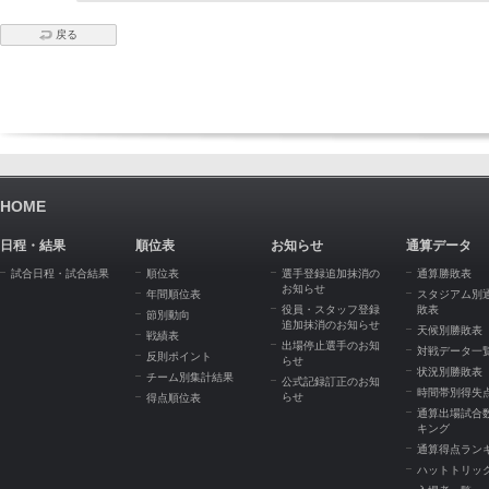
戻る
HOME
日程・結果
順位表
お知らせ
通算データ
試合日程・試合結果
順位表
選手登録追加抹消の
通算勝敗表
お知らせ
年間順位表
スタジアム別
役員・スタッフ登録
敗表
節別動向
追加抹消のお知らせ
天候別勝敗表
戦績表
出場停止選手のお知
対戦データ一
反則ポイント
らせ
状況別勝敗表
チーム別集計結果
公式記録訂正のお知
時間帯別得失
らせ
得点順位表
通算出場試合
キング
通算得点ラン
ハットトリッ