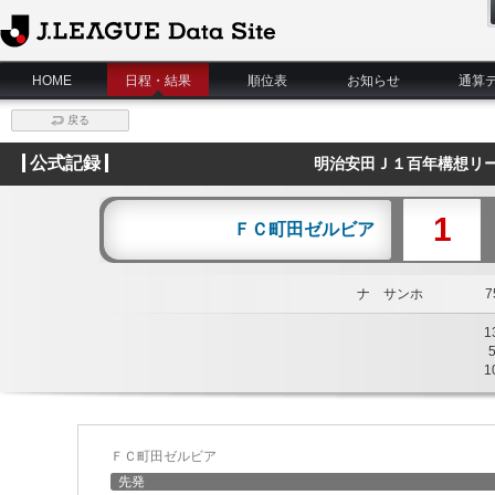
J.League Data Site
HOME
日程・結果
順位表
お知らせ
通算
戻る
公式記録
明治安田Ｊ１百年構想リー
1
ＦＣ町田ゼルビア
ナ サンホ
75
1
1
ＦＣ町田ゼルビア
先発