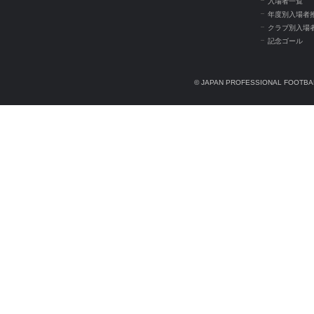
入場者一覧
年度別入場者
クラブ別入場
記念ゴール
© JAPAN PROFESSIONAL FOOTBAL