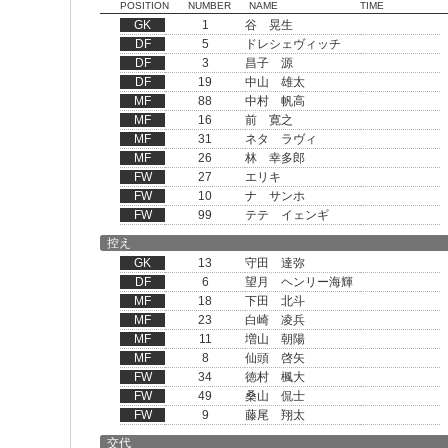
POSITION
NUMBER
NAME
TIME
GK
1
谷 晃生
DF
5
ドレシェヴィッチ
DF
3
昌子 源
DF
19
中山 雄太
MF
88
中村 帆高
MF
16
前 寛之
MF
31
ネタ ラヴィ
MF
26
林 幸多郎
FW
27
エリキ
FW
10
ナ サンホ
FW
99
テテ イェンギ
控え
GK
13
守田 達弥
DF
6
望月 ヘンリー海輝
MF
18
下田 北斗
MF
23
白崎 凌兵
MF
11
増山 朝陽
MF
8
仙頭 啓矢
FW
34
徳村 楓大
FW
49
桑山 侃士
FW
9
藤尾 翔太
交代