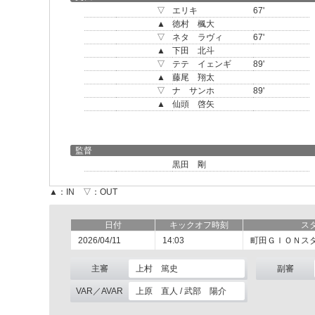
▽
エリキ
67'
▲
徳村 楓大
▽
ネタ ラヴィ
67'
▲
下田 北斗
▽
テテ イェンギ
89'
▲
藤尾 翔太
▽
ナ サンホ
89'
▲
仙頭 啓矢
監督
黒田 剛
▲：IN ▽：OUT
日付
キックオフ時刻
ス
2026/04/11
14:03
町田ＧＩＯＮス
主審
上村 篤史
副審
VAR／AVAR
上原 直人 / 武部 陽介