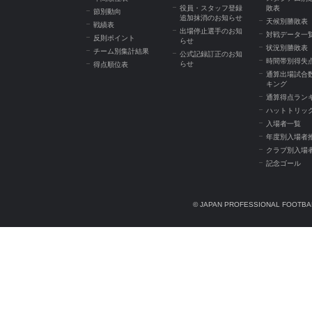
役員・スタッフ登録
敗表
節別動向
追加抹消のお知らせ
天候別勝敗表
戦績表
出場停止選手のお知
対戦データ一
反則ポイント
らせ
状況別勝敗表
チーム別集計結果
公式記録訂正のお知
時間帯別得失
らせ
得点順位表
通算出場試合
キング
通算得点ラン
ハットトリッ
入場者一覧
年度別入場者
クラブ別入場
記念ゴール
© JAPAN PROFESSIONAL FOOTBAL