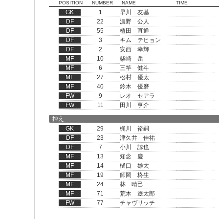
POSITION
NUMBER
NAME
TIME
GK
1
早川 友基
DF
22
濃野 公人
DF
55
植田 直通
DF
3
キム テヒョン
DF
2
安西 幸輝
MF
10
柴崎 岳
MF
6
三竿 健斗
MF
27
松村 優太
MF
40
鈴木 優磨
FW
9
レオ セアラ
FW
11
田川 亨介
控え
GK
29
梶川 裕嗣
DF
23
津久井 佳祐
DF
7
小川 諒也
MF
13
知念 慶
MF
14
樋口 雄太
MF
19
師岡 柊生
MF
24
林 晴己
MF
71
荒木 遼太郎
FW
77
チャヴリッチ