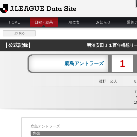
J.League Data Site
HOME
日程・結果
順位表
お知らせ
通算
戻る
公式記録
明治安田Ｊ１百年構想リー
1
鹿島アントラーズ
濃野 公人
81
1
1
鹿島アントラーズ
先発