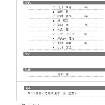
交代
▽
田川 亨介
64'
▲
師岡 柊生
▽
松村 優太
64'
▲
林 晴己
▽
柴崎 岳
76'
▲
知念 慶
▽
レオ セアラ
87'
▲
津久井 佳祐
▽
安西 幸輝
87'
▲
小川 諒也
警告
監督
鬼木 達
備考
90'+2 警告(C3) 鹿島 鬼木 達 （監督）