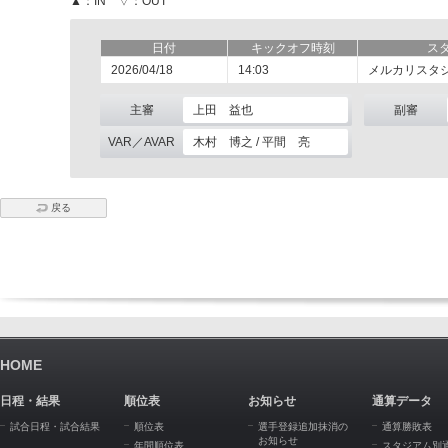
▲：IN ▽：OUT
日付
キックオフ時刻
ス
2026/04/18
14:03
メルカリスタ
主審
上田 益也
副審
VAR／AVAR
木村 博之 / 平間 亮
戻る
HOME
日程・結果
順位表
お知らせ
通算データ
試合日程・試合結果
順位表
選手登録追加抹消の
通算勝敗表
お知らせ
年間順位表
スタジアム別