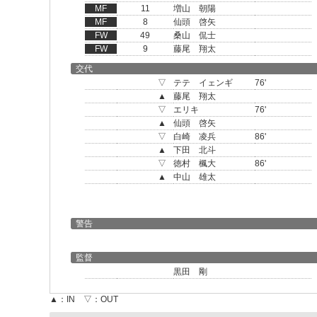
MF
11
増山 朝陽
MF
8
仙頭 啓矢
FW
49
桑山 侃士
FW
9
藤尾 翔太
交代
▽
テテ イェンギ
76'
▲
藤尾 翔太
▽
エリキ
76'
▲
仙頭 啓矢
▽
白崎 凌兵
86'
▲
下田 北斗
▽
徳村 楓大
86'
▲
中山 雄太
警告
監督
黒田 剛
▲：IN ▽：OUT