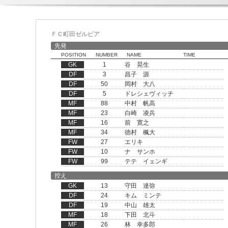
ＦＣ町田ゼルビア
先発
POSITION
NUMBER
NAME
TIME
GK
1
谷 晃生
DF
3
昌子 源
DF
50
岡村 大八
DF
5
ドレシェヴィッチ
MF
88
中村 帆高
MF
23
白崎 凌兵
MF
16
前 寛之
MF
34
徳村 楓大
FW
27
エリキ
FW
10
ナ サンホ
FW
99
テテ イェンギ
控え
GK
13
守田 達弥
DF
24
キム ミンテ
DF
19
中山 雄太
MF
18
下田 北斗
MF
26
林 幸多郎