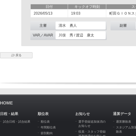
日付
キックオフ時刻
ス
2026/05/13
19:03
町田ＧＩＯＮス
主審
清水 勇人
副審
VAR／AVAR
川俣 秀 / 渡辺 康太
戻る
HOME
日程・結果
順位表
お知らせ
通算データ
試合日程・試合結果
順位表
選手登録追加抹消の
通算勝敗表
お知らせ
年間順位表
スタジアム別
役員・スタッフ登録
敗表
節別動向
追加抹消のお知らせ