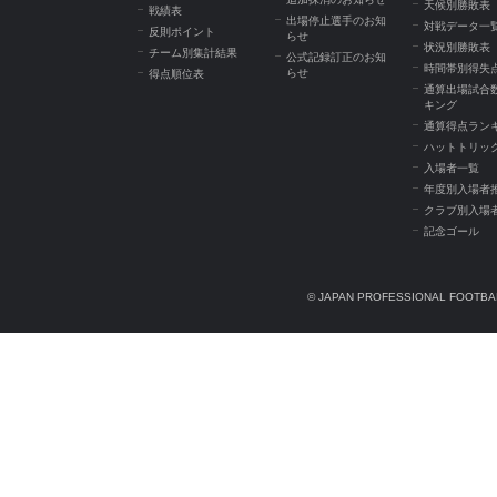
天候別勝敗表
戦績表
出場停止選手のお知
対戦データ一
反則ポイント
らせ
状況別勝敗表
チーム別集計結果
公式記録訂正のお知
時間帯別得失
らせ
得点順位表
通算出場試合
キング
通算得点ラン
ハットトリッ
入場者一覧
年度別入場者
クラブ別入場
記念ゴール
© JAPAN PROFESSIONAL FOOTBAL