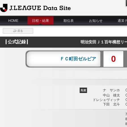
J.League Data Site
HOME
日程・結果
順位表
お知らせ
通算
戻る
公式記録
明治安田Ｊ１百年構想リー
0
ＦＣ町田ゼルビア
ナ サンホ
先攻
中山 雄太
ドレシェヴィッチ
下田 北斗