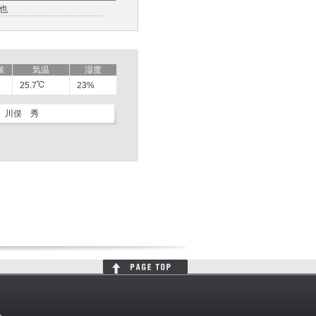
也
候
気温
湿度
25.7
23%
川俣 秀