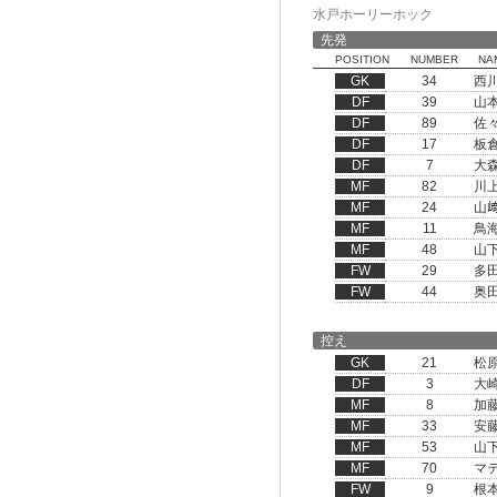
水戸ホーリーホック
先発
POSITION
NUMBER
NA
GK
34
西
DF
39
山
DF
89
佐
DF
17
板
DF
7
大
MF
82
川
MF
24
山
MF
11
鳥
MF
48
山
FW
29
多
FW
44
奥
控え
GK
21
松
DF
3
大
MF
8
加
MF
33
安
MF
53
山
MF
70
マ
FW
9
根