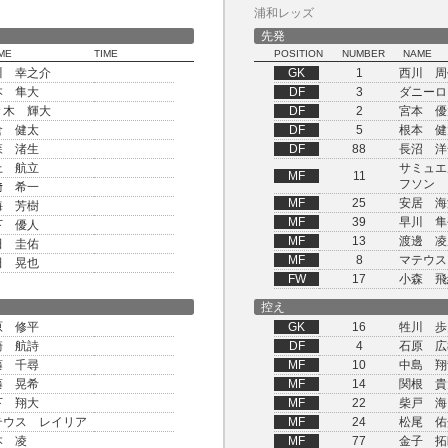
浦和レッズ
先発
ME
TIME
POSITION
NUMBER
NAME
川 幸之介
GK
1
西川 周
本 隼大
DF
3
ダニーロ
々木 輝大
DF
2
宮本 優
倉 健太
DF
5
根本 健
森 渚生
DF
88
長沼 洋
上 航立
サミュエ
MF
11
フソン
﨑 希一
MF
25
安居 海
海 芳樹
MF
39
早川 隼
下 優人
MF
13
渡邊 凌
田 圭佑
MF
8
マテウス
田 晃也
FW
17
小森 飛
控え
原 修平
GK
16
牲川 歩
崎 航詩
DF
4
石原 広
藤 千尋
MF
10
中島 翔
藤 晃希
MF
14
関根 貴
下 翔大
MF
22
柴戸 海
テウス レイリア
MF
24
松尾 佑
本 凌
MF
77
金子 拓