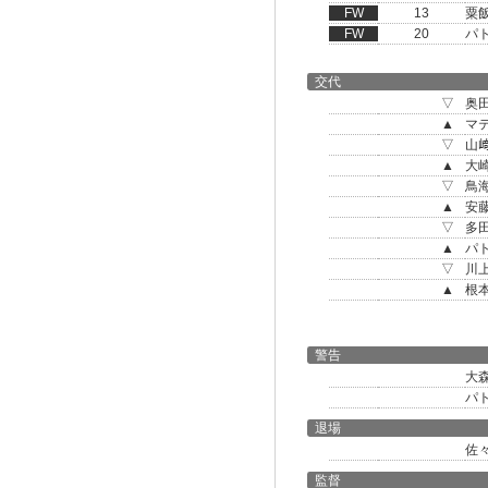
FW
13
粟
FW
20
パ
交代
▽
奥
▲
マ
▽
山
▲
大
▽
鳥
▲
安
▽
多
▲
パ
▽
川
▲
根
警告
大
パ
退場
佐
監督