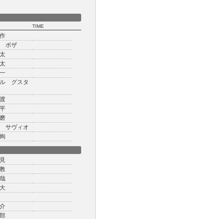
TIME
作
 ボザ
太
太
一
ル グスタ
渡
平
磨
 サヴィオ
絢
見
教
哉
大
介
郎