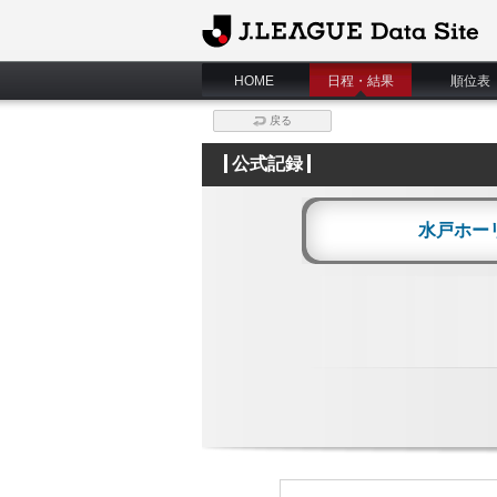
J.League Data Site
HOME
日程・結果
順位表
戻る
公式記録
水戸ホー