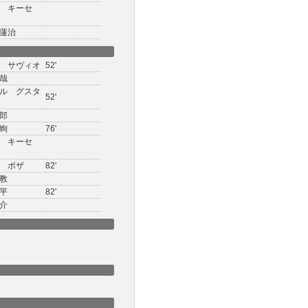
ク キーセ
蓮治
 サヴィオ
52'
哉
ル グスタ
52'
郎
絢
76'
ク キーセ
 ボザ
82'
教
平
82'
介