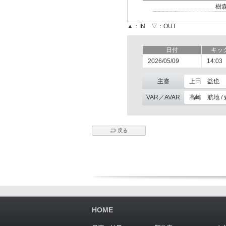
樹
▲：IN ▽：OUT
日付
キッ
2026/05/09
14:03
主審
上田 益也
VAR／AVAR
高崎 航地 /
戻る
HOME