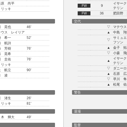
飯原 尚平
イサー
FW
9
テリン
トリッキ
FW
36
肥田野 
交代
田 晃也
46'
▽
マテウス
テウス レイリア
▲
中島 翔
﨑 希一
52'
サミュエ
▽
フソン
崎 航詩
▲
金子 拓
海 芳樹
76'
▽
小森 飛
藤 晃希
イサー
田 圭佑
76'
▲
テリン
トリッキ
▽
ダニーロ
上 航立
90'
▲
石原 広
本 凌
▽
早川 隼
▲
松尾 佑
警告
森 渚生
26'
トリッキ
81'
退場
々木 輝大
49'
監督