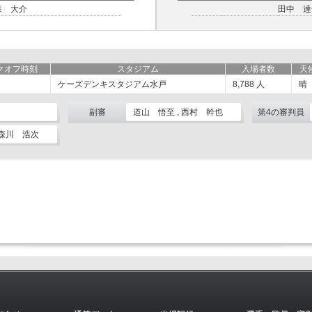
森 大介
田中 達
クオフ時刻
スタジアム
入場者数
天
ケーズデンキスタジアム水戸
8,788
人
晴
副審
道山 悟至 , 西村 幹也
第4の審判員
 森川 浩次