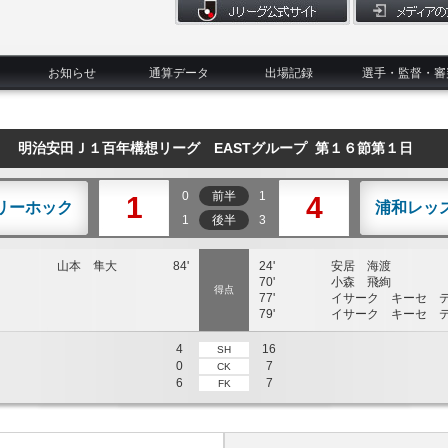
お知らせ
通算データ
出場記録
選手・監督・審
明治安田Ｊ１百年構想リーグ EASTグループ 第１６節第１日
0
前半
1
1
4
リーホック
浦和レッ
1
後半
3
山本 隼大
84'
24'
安居 海渡
70'
小森 飛絢
得点
77'
イサーク キーセ 
79'
イサーク キーセ 
4
16
SH
0
7
CK
6
7
FK