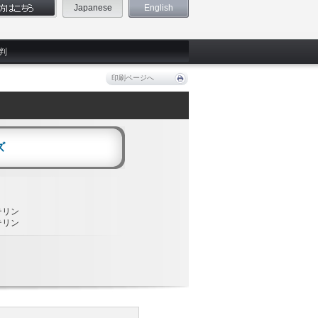
Japanese
English
判
印刷ページへ
ズ
テリン
テリン