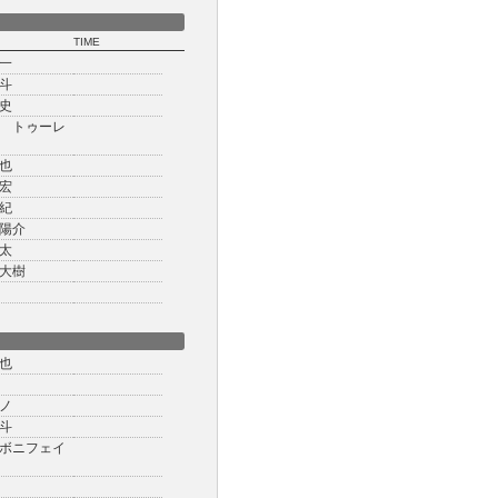
TIME
一
斗
史
 トゥーレ
也
宏
紀
陽介
太
大樹
也
ノ
斗
ボニフェイ