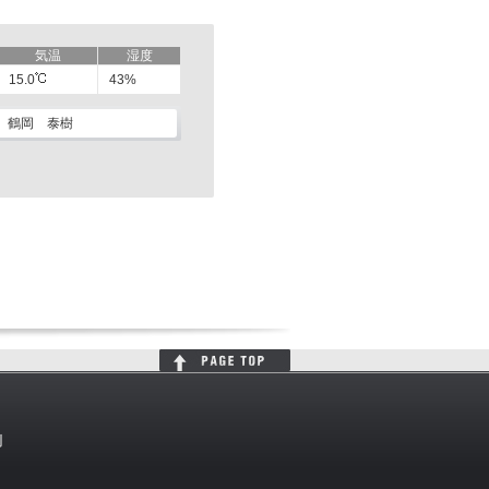
気温
湿度
15.0
43%
鶴岡 泰樹
判