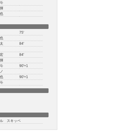
斗
揮
也
75'
也
太
84'
宏
84'
揮
斗
90'+1
ノ
也
90'+1
斗
ル スキッベ