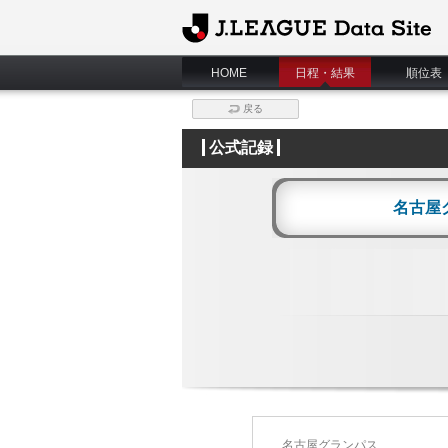
J.League Data Site
HOME
日程・結果
順位表
戻る
公式記録
名古屋
名古屋グランパス