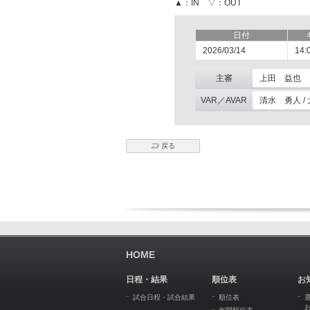
▲：IN ▽：OUT
日付
2026/03/14
14:
主審
上田 益也
VAR／AVAR
清水 勇人 /
戻る
HOME
日程・結果
順位表
お
試合日程・試合結果
順位表