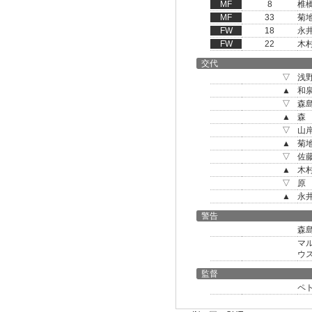
MF
8
椎
MF
33
菊
FW
18
永
FW
22
木
交代
▽
浅
▲
和
▽
森
▲
森
▽
山
▲
菊
▽
佐
▲
木
▽
原
▲
永
警告
森
マ
ウ
監督
ペ