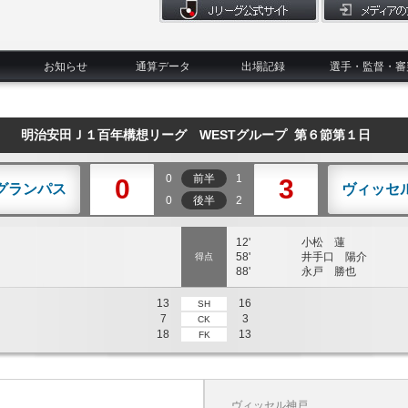
お知らせ
通算データ
出場記録
選手・監督・審
明治安田Ｊ１百年構想リーグ WESTグループ 第６節第１日
0
前半
1
0
3
グランパス
ヴィッセ
0
後半
2
12'
小松 蓮
58'
井手口 陽介
得点
88'
永戸 勝也
13
16
SH
7
3
CK
18
13
FK
ヴィッセル神戸