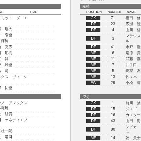
先発
ME
TIME
POSITION
NUMBER
NAME
ュミット ダニエ
GK
71
権田 修
DF
23
広瀬 陸
藤 瑶大
DF
4
山川 哲
井 陽也
マテウス
DF
3
 輝綺
ル
山 克広
DF
41
永戸 勝
嶺 朋樹
MF
6
扇原 貴
垣 祥
MF
11
武藤 嘉
野 雄也
MF
7
井手口 
島 司
MF
5
郷家 友
ルクス ヴィニシ
MF
13
佐々木 
ス
FW
29
小松 蓮
岸 祐也
控え
サノ アレックス
GK
1
前川 黛
冬堀尾
DF
15
ジエゴ
上 結貴
DF
16
カエター
國 ケネディエブ
DF
43
山田 海
ンドカ 
DF
80
 壮一朗
ス
泉 竜司
MF
14
乾 貴士