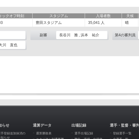
キックオフ時刻
スタジアム
入場者数
天候
03
豊田スタジアム
35,041
人
晴
副審
長谷川 雅 , 浜本 祐介
第4の審判員
 大川 直也
知らせ
通算データ
出場記録
選手・監督・審
選手登録追加抹消の
通算勝敗表
選手出場記録
登録選手一覧
お知らせ