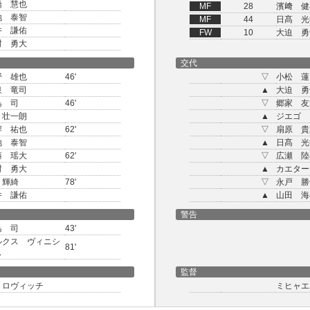
橋 慧也
MF
28
濱﨑 健
地 泰智
MF
44
日髙 光
井 謙佑
FW
10
大迫 勇
村 勇大
交代
野 雄也
46'
▽
小松 蓮
泉 竜司
▲
大迫 勇
島 司
46'
▽
郷家 友
 壮一朗
▲
ジエゴ
岸 祐也
62'
▽
扇原 貴
地 泰智
▲
日髙 光
藤 瑶大
62'
▽
広瀬 陸
村 勇大
▲
カエター
 輝綺
78'
▽
永戸 勝
井 謙佑
▲
山田 海
警告
島 司
43'
ルクス ヴィニシ
81'
ス
監督
トロヴィッチ
ミヒャエ