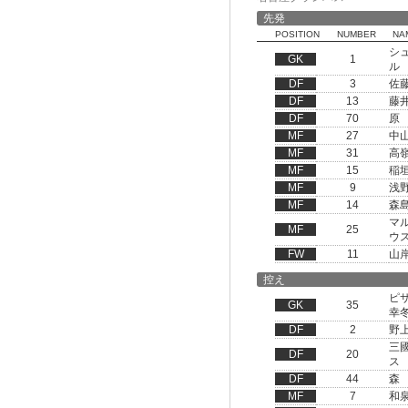
先発
POSITION
NUMBER
NA
シ
GK
1
ル
DF
3
佐
DF
13
藤
DF
70
原
MF
27
中
MF
31
高
MF
15
稲
MF
9
浅
MF
14
森
マ
MF
25
ウ
FW
11
山
控え
ピ
GK
35
幸
DF
2
野
三
DF
20
ス
DF
44
森
MF
7
和