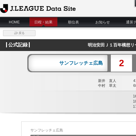
J.League Data Site
HOME
日程・結果
順位表
お知らせ
通算
戻る
公式記録
明治安田Ｊ１百年構想リー
2
サンフレッチェ広島
新井 直人
41
中村 草太
68
1
1
1
サンフレッチェ広島