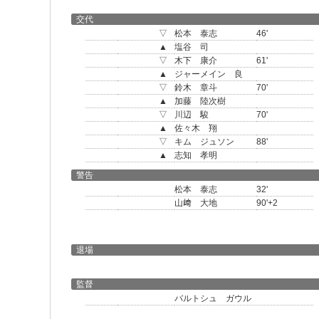
交代
▽
松本 泰志
46'
▲
塩谷 司
▽
木下 康介
61'
▲
ジャーメイン 良
▽
鈴木 章斗
70'
▲
加藤 陸次樹
▽
川辺 駿
70'
▲
佐々木 翔
▽
キム ジュソン
88'
▲
志知 孝明
警告
松本 泰志
32'
山﨑 大地
90'+2
退場
監督
バルトシュ ガウル