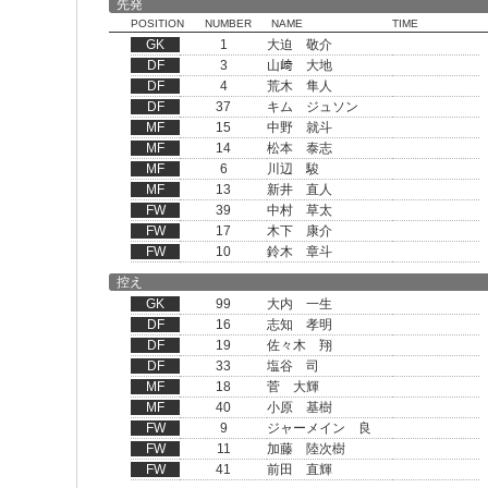
先発
POSITION
NUMBER
NAME
TIME
GK
1
大迫 敬介
DF
3
山﨑 大地
DF
4
荒木 隼人
DF
37
キム ジュソン
MF
15
中野 就斗
MF
14
松本 泰志
MF
6
川辺 駿
MF
13
新井 直人
FW
39
中村 草太
FW
17
木下 康介
FW
10
鈴木 章斗
控え
GK
99
大内 一生
DF
16
志知 孝明
DF
19
佐々木 翔
DF
33
塩谷 司
MF
18
菅 大輝
MF
40
小原 基樹
FW
9
ジャーメイン 良
FW
11
加藤 陸次樹
FW
41
前田 直輝