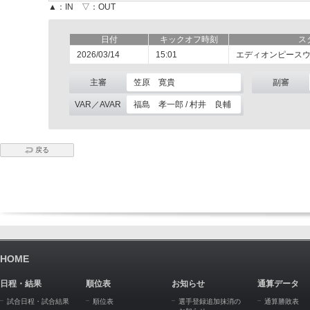
▲：IN ▽：OUT
日付
キックオフ時刻
ス
2026/03/14
15:01
エディオンピース
主審
笠原 寛貴
副審
VAR／AVAR
福島 孝一郎 / 村井 良輔
戻る
HOME
日程・結果
順位表
お知らせ
通算データ
試合日程・試合結果
順位表
選手登録追加抹消の
通算勝敗表