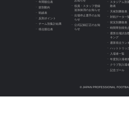
お知らせ
年間順位表
スタジアム別
役員・スタッフ登録
敗表
節別動向
追加抹消のお知らせ
天候別勝敗表
戦績表
出場停止選手のお知
対戦データ一
反則ポイント
らせ
状況別勝敗表
チーム別集計結果
公式記録訂正のお知
時間帯別得失
らせ
得点順位表
通算出場試合
キング
通算得点ラン
ハットトリッ
入場者一覧
年度別入場者
クラブ別入場
記念ゴール
© JAPAN PROFESSIONAL FOOTBAL