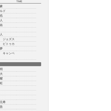
TIME
豪
ルド
也
人
佑
人
 ジェズス
 ピトゥカ
夢
 キャンベ
明
大
耀
旺
元希
吾