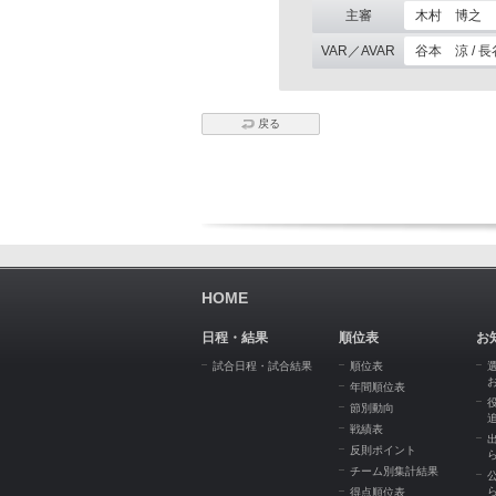
主審
木村 博之
VAR／AVAR
谷本 涼 / 
戻る
HOME
日程・結果
順位表
お
試合日程・試合結果
順位表
年間順位表
節別動向
戦績表
反則ポイント
チーム別集計結果
得点順位表