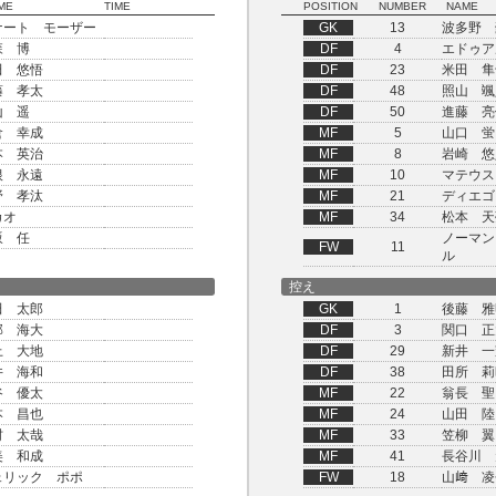
ME
TIME
POSITION
NUMBER
NAME
ナート モーザー
GK
13
波多野 
森 博
DF
4
エドゥア
田 悠悟
DF
23
米田 隼
藤 孝太
DF
48
照山 颯
山 遥
DF
50
進藤 亮
倉 幸成
MF
5
山口 蛍
本 英治
MF
8
岩崎 悠
根 永遠
MF
10
マテウス
野 孝汰
MF
21
ディエゴ
カオ
MF
34
松本 天
坂 任
ノーマン
FW
11
ル
控え
田 太郎
GK
1
後藤 雅
部 海大
DF
3
関口 正
上 大地
DF
29
新井 一
井 海和
DF
38
田所 莉
谷 優太
MF
22
翁長 聖
本 昌也
MF
24
山田 陸
村 太哉
MF
33
笠柳 翼
美 和成
MF
41
長谷川 
ェリック ポポ
FW
18
山﨑 凌