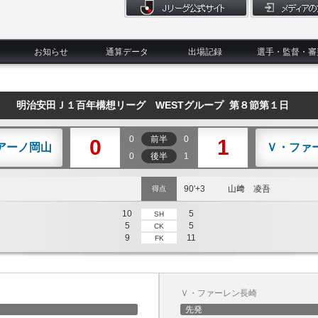
お知らせ
通算データ
出場記録
選手・監督・審
明治安田Ｊ１百年構想リーグ WESTグループ 第８節第１日
0
前半
0
0
1
アーノ岡山
Ｖ・ファ
0
後半
1
90'+3
山﨑 凌吾
得点
10
5
SH
5
5
CK
9
11
FK
Ｖ・ファーレン長崎
先発