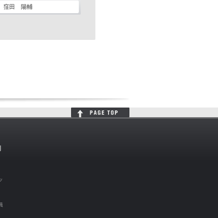
窪田 陽輔
判
ッ
員