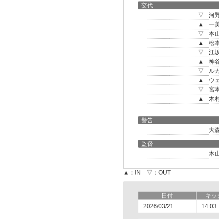
交代
▽
河
▲
一
▽
本
▲
松
▽
江
▲
神
▽
ル
▲
ウ
▽
宮
▲
木
警告
大
監督
木
▲：IN ▽：OUT
日付
キッ
2026/03/21
14:03