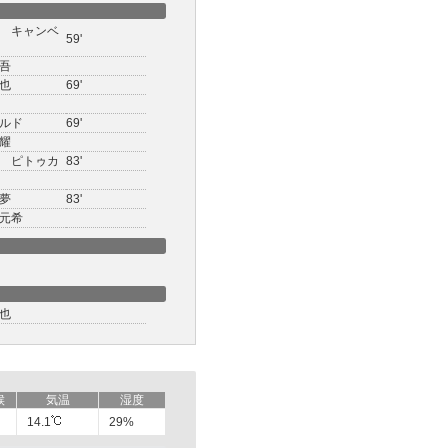
 キャンベ
59'
吾
也
69'
ルド
69'
耀
 ピトゥカ
83'
夢
83'
元希
也
候
気温
湿度
14.1
29%