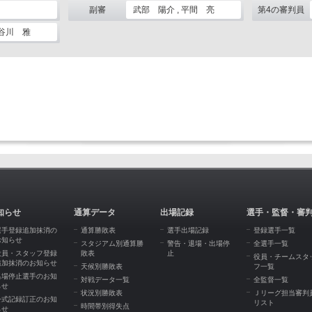
副審
武部 陽介 , 平間 亮
第4の審判員
長谷川 雅
知らせ
通算データ
出場記録
選手・監督・審
選手登録追加抹消の
通算勝敗表
選手出場記録
登録選手一覧
お知らせ
スタジアム別通算勝
警告・退場・出場停
全選手一覧
役員・スタッフ登録
敗表
止
役員・チームスタ
追加抹消のお知らせ
天候別勝敗表
フ一覧
出場停止選手のお知
対戦データ一覧
全監督一覧
らせ
状況別勝敗表
Ｊリーグ担当審判
公式記録訂正のお知
リスト
時間帯別得失点
らせ