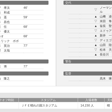
交代
野 孝汰
46'
ノーマン
▽
ル
美 和成
▲
山﨑 凌
山 遥
59'
▽
米田 隼
本 昌也
▲
翁長 聖
坂 任
68'
▽
エドゥア
谷 優太
▲
新井 一
カオ
68'
▽
ディエゴ
ェリック ポポ
▲
山田 陸
本 英治
77'
▽
松本 天
村 太哉
▲
長谷川 
警告
森 博
77'
監督
山 隆之
高木 琢
クオフ時刻
スタジアム
入場者数
天
ＪＦＥ晴れの国スタジアム
14,150
人
晴