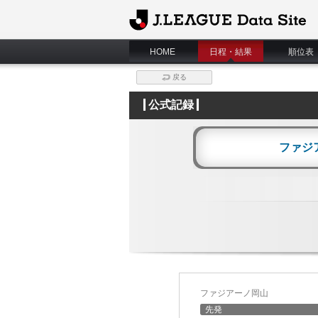
J.League Data Site
HOME
日程・結果
順位表
戻る
公式記録
ファジ
ファジアーノ岡山
先発