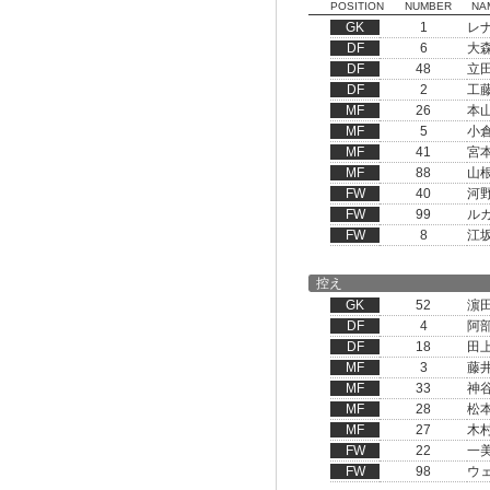
POSITION
NUMBER
NA
GK
1
レ
DF
6
大
DF
48
立
DF
2
工
MF
26
本
MF
5
小
MF
41
宮
MF
88
山
FW
40
河
FW
99
ル
FW
8
江
控え
GK
52
濵
DF
4
阿
DF
18
田
MF
3
藤
MF
33
神
MF
28
松
MF
27
木
FW
22
一
FW
98
ウ