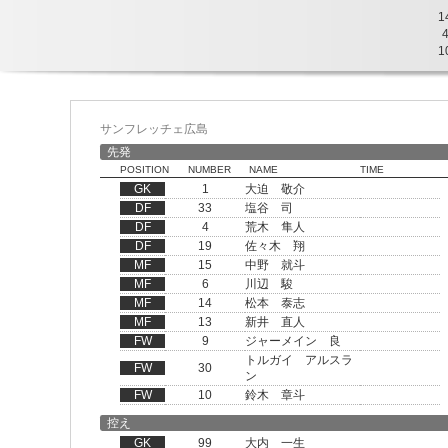
1
1
サンフレッチェ広島
先発
POSITION
NUMBER
NAME
TIME
GK
1
大迫 敬介
DF
33
塩谷 司
DF
4
荒木 隼人
DF
19
佐々木 翔
MF
15
中野 就斗
MF
6
川辺 駿
MF
14
松本 泰志
MF
13
新井 直人
FW
9
ジャーメイン 良
トルガイ アルスラ
FW
30
ン
FW
10
鈴木 章斗
控え
GK
99
大内 一生