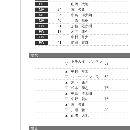
DF
3
山﨑 大地
MF
24
東 俊希
MF
35
中島 洋太朗
MF
40
小原 基樹
FW
11
加藤 陸次樹
FW
17
木下 康介
FW
39
中村 草太
FW
41
前田 直輝
交代
トルガイ アルスラ
▽
58'
ン
▲
中村 草太
▽
ジャーメイン 良
58'
▲
木下 康介
▽
松本 泰志
76'
▲
中島 洋太朗
▽
中野 就斗
76'
▲
東 俊希
▽
川辺 駿
89'
▲
山﨑 大地
警告