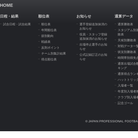
HOME
日程・結果
順位表
お知らせ
通算データ
試合日程・試合結果
順位表
選手登録追加抹消の
通算勝敗表
お知らせ
年間順位表
スタジアム別
役員・スタッフ登録
敗表
節別動向
追加抹消のお知らせ
天候別勝敗表
戦績表
出場停止選手のお知
対戦データ一
反則ポイント
らせ
状況別勝敗表
チーム別集計結果
公式記録訂正のお知
時間帯別得失
らせ
得点順位表
通算出場試合
キング
通算得点ラン
ハットトリッ
入場者一覧
年度別入場者
クラブ別入場
記念ゴール
© JAPAN PROFESSIONAL FOOTBAL