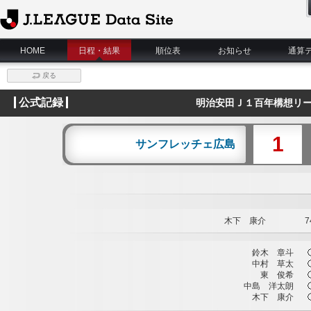
J.League Data Site
HOME
日程・結果
順位表
お知らせ
通算
戻る
公式記録
明治安田Ｊ１百年構想リー
1
サンフレッチェ広島
木下 康介
74
鈴木 章斗
中村 草太
東 俊希
中島 洋太朗
木下 康介