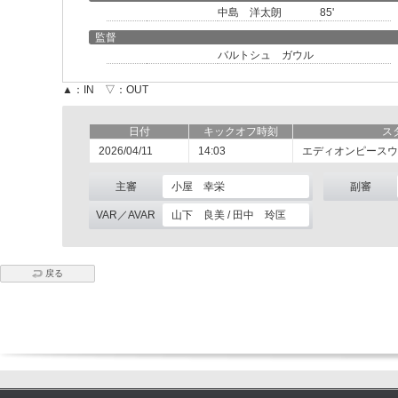
中島 洋太朗
85'
監督
バルトシュ ガウル
▲：IN ▽：OUT
日付
キックオフ時刻
ス
2026/04/11
14:03
エディオンピースウ
主審
小屋 幸栄
副審
VAR／AVAR
山下 良美 / 田中 玲匡
戻る