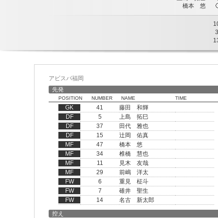
橋本 悠
1
1
アビスパ福岡
先発
POSITION
NUMBER
NAME
TIME
GK
41
藤田 和輝
DF
5
上島 拓巳
DF
37
田代 雅也
DF
15
辻岡 佑真
MF
47
橋本 悠
MF
34
椎橋 慧也
MF
11
見木 友哉
MF
29
前嶋 洋太
FW
6
重見 柾斗
FW
7
碓井 聖生
FW
14
名古 新太郎
控え