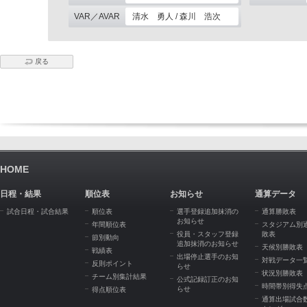
VAR／AVAR
清水 勇人 / 森川 浩次
戻る
HOME
日程・結果
順位表
お知らせ
通算データ
試合日程・試合結果
順位表
選手登録追加抹消の
通算勝敗表
お知らせ
年間順位表
スタジアム別
役員・スタッフ登録
敗表
節別動向
追加抹消のお知らせ
天候別勝敗表
戦績表
出場停止選手のお知
対戦データ一
反則ポイント
らせ
状況別勝敗表
チーム別集計結果
公式記録訂正のお知
時間帯別得失
らせ
得点順位表
通算出場試合