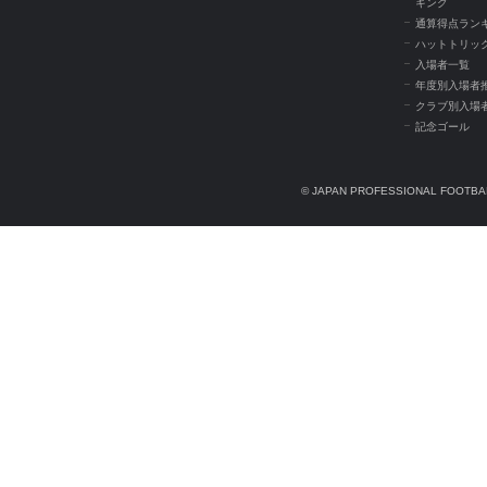
キング
通算得点ラン
ハットトリッ
入場者一覧
年度別入場者
クラブ別入場
記念ゴール
© JAPAN PROFESSIONAL FOOTBAL