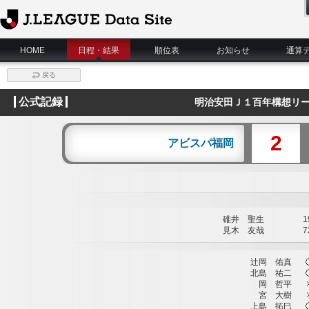
J.League Data Site
HOME
日程・結果
順位表
お知らせ
通算
戻る
公式記録
明治安田Ｊ１百年構想リー
2
アビスパ福岡
碓井 聖生
19
見木 友哉
72
辻岡 佑真
北島 祐二
岡 哲平
宮 大樹
上島 拓巳