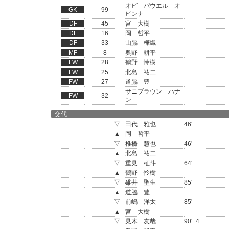
オビ パウエル オ
GK
99
ビンナ
DF
45
宮 大樹
DF
16
岡 哲平
DF
33
山脇 樺織
MF
8
奥野 耕平
FW
28
鶴野 怜樹
FW
25
北島 祐二
FW
27
道脇 豊
サニブラウン ハナ
FW
32
ン
交代
▽
田代 雅也
46'
▲
岡 哲平
▽
椎橋 慧也
46'
▲
北島 祐二
▽
重見 柾斗
64'
▲
鶴野 怜樹
▽
碓井 聖生
85'
▲
道脇 豊
▽
前嶋 洋太
85'
▲
宮 大樹
▽
見木 友哉
90'+4