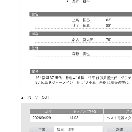
▲
奥野 耕平
警告
上島 拓巳
63'
辻岡 佑真
88'
退場
名古 新太郎
79'
監督
塚原 真也
備考
46* 福岡 37 田代 雅也→16 岡 哲平 は脳振盪交代 相手
85' 広島 9 ジャーメイン 良→40 小原 基樹 は脳振盪交
▲：IN ▽：OUT
日付
キックオフ時刻
ス
2026/04/29
14:03
ベスト電器スタ
主審
飯田 淳平
副審