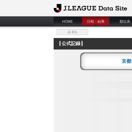
J.League Data Site
HOME
日程・結果
順位表
戻る
公式記録
京都