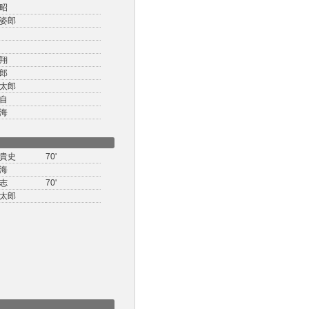
昭
姿郎
翔
郎
太郎
自
海
貴史
70'
海
志
70'
太郎