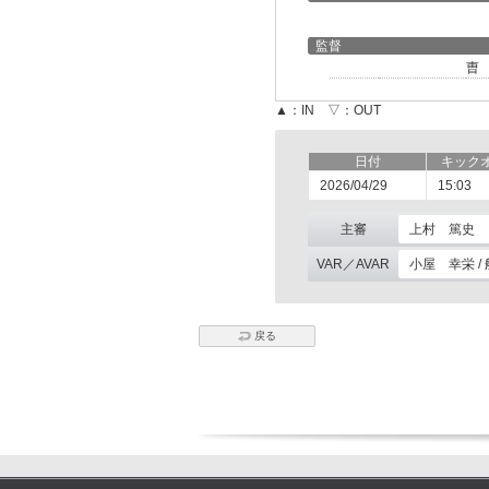
監督
曺
▲：IN ▽：OUT
日付
キック
2026/04/29
15:03
主審
上村 篤史
VAR／AVAR
小屋 幸栄 /
戻る