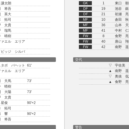
 謙太朗
GK
1
東口 順
田 将吾
DF
19
池谷 銀
貝 英大
DF
21
初瀬 亮
本 拓司
MF
10
倉田 秋
戸 太貴
MF
36
山本 天
野 瑠馬
MF
41
中村 仁
井 晴樹
FW
8
食野 亮
ファエル エリア
FW
40
唐山 翔
FW
42
南野 遥
イビッジ シルバ
交代
スタボ バヘット
61'
▽
宇佐美 
ファエル エリア
▲
南野 遥
▽
奥抜 侃
田 天馬
73'
▲
食野 亮
井 晴樹
岡 大陽
73'
戸 太貴
 星俊
90'+2
本 拓司
藤 響
90'+2
田 将吾
警告