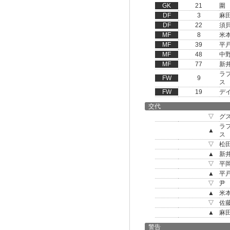
GK
21
圍
DF
3
麻
DF
22
須
MF
8
米
MF
39
平
MF
48
中
MF
77
新
ラ
FW
9
ス
FW
19
デ
交代
▽
グ
ラ
▲
ス
▽
松
▲
新
▽
平
▲
平
▽
尹
▲
米
▽
佐
▲
麻
警告