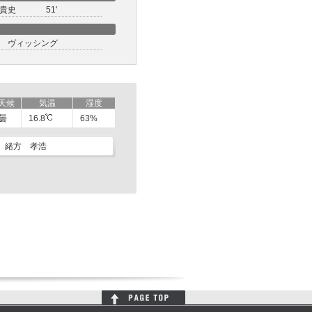
貴史
51'
 ヴィッシング
天候
気温
湿度
曇
16.8
63%
緒方 孝浩