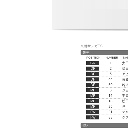
京都サンガF.C.
先発
POSITION
NUMBER
NA
GK
1
太
DF
2
福
DF
5
ア
DF
44
佐
DF
50
鈴
MF
6
ジ
MF
16
平
MF
18
松
MF
25
尹
FW
11
マ
FW
88
グ
控え