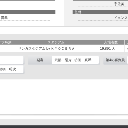
宇佐美 
監督
 貴裁
イェンス
オフ時刻
スタジアム
入場者数
サンガスタジアム by ＫＹＯＣＥＲＡ
19,891
人
副審
武部 陽介 , 坊薗 真琴
第4の審判員
 船橋 昭次