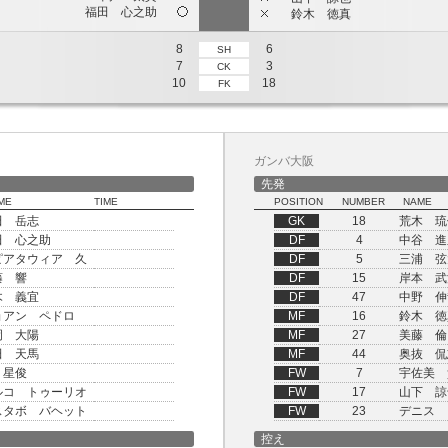
福田 心之助
鈴木 徳真
8
6
SH
7
3
CK
10
18
FK
ガンバ大阪
先発
ME
TIME
POSITION
NUMBER
NAME
田 岳志
GK
18
荒木 琉
田 心之助
DF
4
中谷 進
ピアタウィア 久
DF
5
三浦 弦
藤 響
DF
15
岸本 武
木 義宜
DF
47
中野 伸
ョアン ペドロ
MF
16
鈴木 徳
岡 大陽
MF
27
美藤 倫
田 天馬
MF
44
奥抜 侃
 星俊
FW
7
宇佐美 
ルコ トゥーリオ
FW
17
山下 諒
スタボ バヘット
FW
23
デニス 
控え