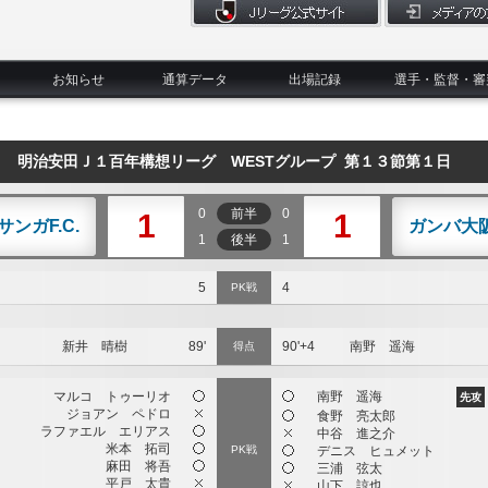
お知らせ
通算データ
出場記録
選手・監督・審
明治安田Ｊ１百年構想リーグ WESTグループ 第１３節第１日
0
前半
0
1
1
サンガF.C.
ガンバ大
1
後半
1
5
4
PK戦
新井 晴樹
89'
90'+4
南野 遥海
得点
マルコ トゥーリオ
南野 遥海
先攻
ジョアン ペドロ
食野 亮太郎
ラファエル エリアス
中谷 進之介
米本 拓司
PK戦
デニス ヒュメット
麻田 将吾
三浦 弦太
平戸 太貴
山下 諒也