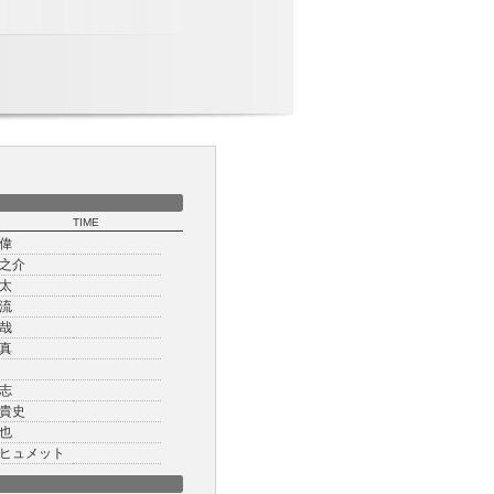
TIME
偉
之介
太
流
哉
真
志
貴史
也
ヒュメット