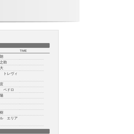
TIME
朗
之助
大
 トレヴィ
宜
 ペドロ
陽
樹
ル エリア