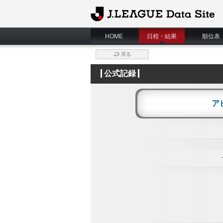
J.League Data Site
HOME
日程・結果
順位表
戻る
公式記録
ア