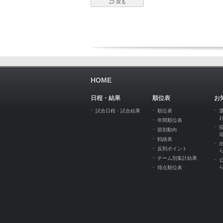
戻る
HOME
日程・結果
順位表
お
試合日程・試合結果
順位表
年間順位表
節別動向
戦績表
反則ポイント
チーム別集計結果
得点順位表