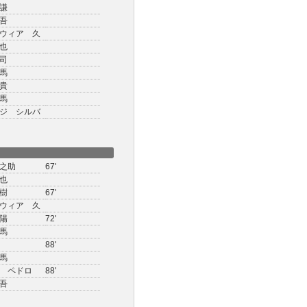
謙
吾
ウィア 久
也
司
馬
貴
馬
ジ シルバ
之助
67'
也
樹
67'
ウィア 久
陽
72'
馬
88'
馬
 ペドロ
88'
吾