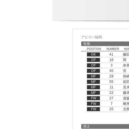
アビスパ福岡
先発
POSITION
NUMBER
NA
GK
41
藤
DF
16
岡
DF
3
奈
DF
45
宮
MF
29
前
MF
55
前
MF
11
見
MF
22
藤
FW
27
道
FW
7
碓
FW
25
北
控え