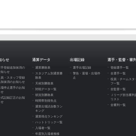
知らせ
通算データ
出場記録
選手・監督・審
選手登録追加抹消の
通算勝敗表
選手出場記録
登録選手一覧
お知らせ
スタジアム別通算勝
警告・退場・出場停
全選手一覧
役員・スタッフ登録
敗表
止
役員・チームスタ
追加抹消のお知らせ
天候別勝敗表
フ一覧
出場停止選手のお知
対戦データ一覧
全監督一覧
らせ
状況別勝敗表
Ｊリーグ担当審判
公式記録訂正のお知
リスト
時間帯別得失点
らせ
全審判一覧
通算出場試合数ラン
キング
通算得点ランキング
ハットトリック一覧
入場者一覧
年度別入場者推移