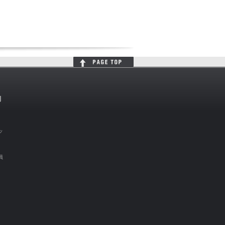
判
ッ
員