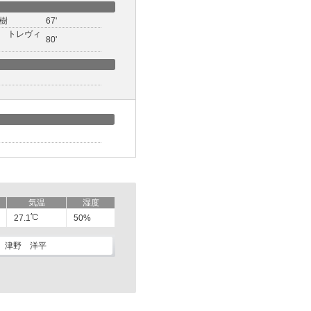
樹
67'
 トレヴィ
80'
気温
湿度
27.1
50%
津野 洋平