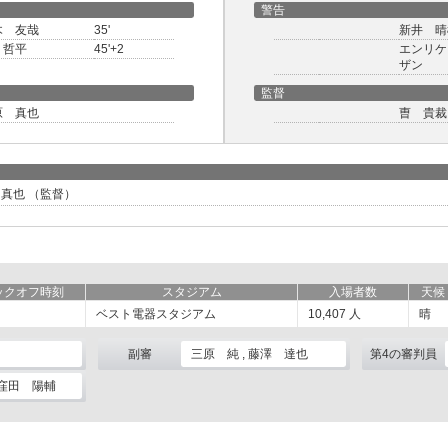
警告
木 友哉
35'
新井 晴
 哲平
45'+2
エンリケ
ザン
監督
原 真也
曺 貴裁
原 真也 （監督）
ックオフ時刻
スタジアム
入場者数
天候
ベスト電器スタジアム
10,407
人
晴
副審
三原 純 , 藤澤 達也
第4の審判員
 窪田 陽輔