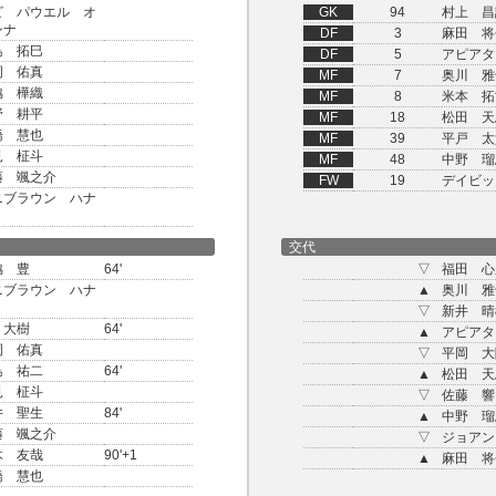
ビ パウエル オ
GK
94
村上 昌
ンナ
DF
3
麻田 将
島 拓巳
DF
5
アピアタ
岡 佑真
MF
7
奥川 雅
脇 樺織
MF
8
米本 拓
野 耕平
MF
18
松田 天
橋 慧也
MF
39
平戸 太
見 柾斗
MF
48
中野 瑠
藤 颯之介
FW
19
デイビッ
ニブラウン ハナ
交代
脇 豊
64'
▽
福田 心
ニブラウン ハナ
▲
奥川 雅
▽
新井 晴
 大樹
64'
▲
アピアタ
岡 佑真
▽
平岡 大
島 祐二
64'
▲
松田 天
見 柾斗
▽
佐藤 響
井 聖生
84'
▲
中野 瑠
藤 颯之介
▽
ジョアン
木 友哉
90'+1
▲
麻田 将
橋 慧也