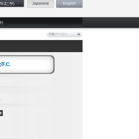
Japanese
English
判
印刷ページへ
.C.
ス
攻