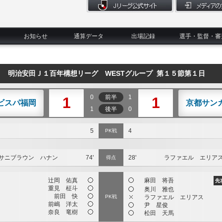
お知らせ
通算データ
出場記録
選手・監督・審
明治安田Ｊ１百年構想リーグ WESTグループ 第１５節第１日
0
前半
1
1
1
ビスパ福岡
京都サンガF
1
後半
0
5
4
PK戦
サニブラウン ハナン
74'
28'
ラファエル エリア
得点
辻岡 佑真
麻田 将吾
先
重見 柾斗
奥川 雅也
前田 快
PK戦
ラファエル エリアス
前嶋 洋太
尹 星俊
奈良 竜樹
松田 天馬