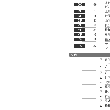
オ
GK
99
ビ
DF
5
上
DF
15
辻
DF
33
山
MF
8
奥
MF
34
椎
MF
6
重
FW
18
佐
サ
FW
32
ン
交代
▽
道
サ
▲
ン
▽
宮
▲
辻
▽
北
▲
重
▽
碓
▲
佐
▽
見
▲
椎