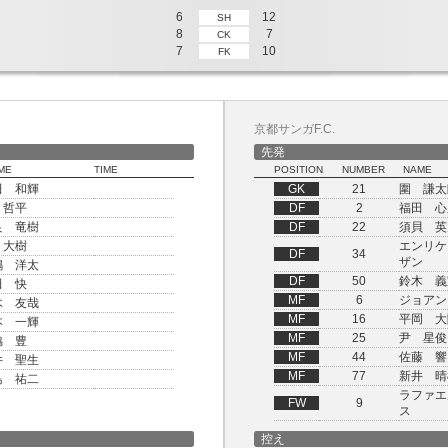
6
12
SH
8
7
CK
7
10
FK
京都サンガF.C.
先発
ME
TIME
POSITION
NUMBER
NAME
田 和輝
GK
21
圍 謙太
 哲平
DF
2
福田 心
良 竜樹
DF
22
須貝 英
 大樹
エンリケ
DF
34
ザン
嶋 洋太
DF
50
鈴木 義
田 快
MF
6
ジョアン
木 友哉
MF
16
平岡 大
本 一輝
MF
25
尹 星俊
脇 豊
MF
44
佐藤 響
井 聖生
MF
77
新井 晴
島 祐二
ラファエ
FW
9
ス
控え