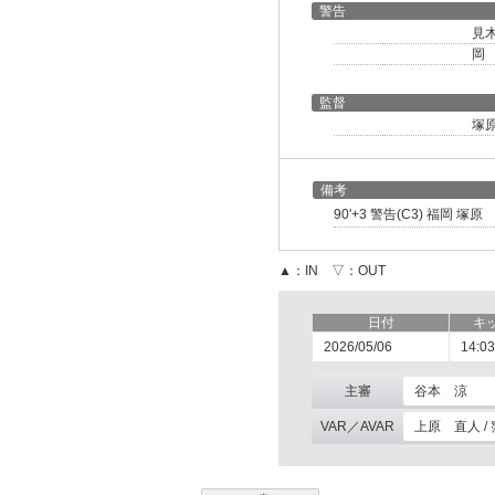
警告
見
岡
監督
塚
備考
90'+3 警告(C3) 福岡 塚
▲：IN ▽：OUT
日付
キ
2026/05/06
14:03
主審
谷本 涼
VAR／AVAR
上原 直人 /