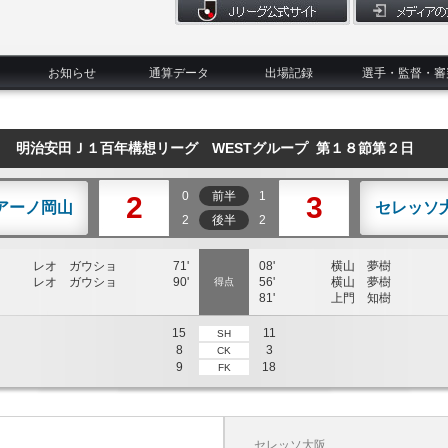
お知らせ
通算データ
出場記録
選手・監督・審
明治安田Ｊ１百年構想リーグ WESTグループ 第１８節第２日
0
前半
1
2
3
アーノ岡山
セレッソ
2
後半
2
レオ ガウショ
71'
08'
横山 夢樹
レオ ガウショ
90'
56'
横山 夢樹
得点
81'
上門 知樹
15
11
SH
8
3
CK
9
18
FK
セレッソ大阪