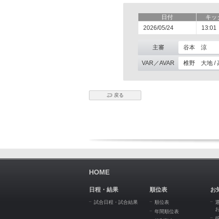
日付
キッ
2026/05/24
13:01
主審
谷本 涼
VAR／AVAR
椎野 大地 /
戻る
HOME
日程・結果
順位表
お
試合日程・試合結果
順位表
年間順位表