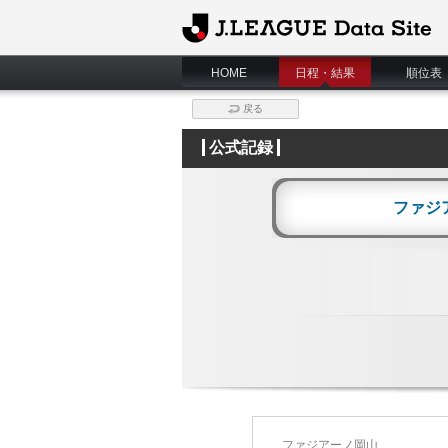
J.League Data Site
HOME
日程・結果
順位表
戻る
公式記録
ファジ
ファジアーノ岡山