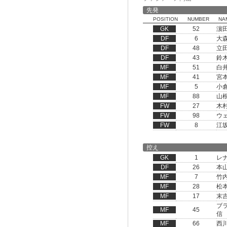
先発
POSITION
NUMBER
NA
GK
52
濵
DF
6
大
DF
48
立
DF
43
鈴
MF
51
白
MF
41
宮
MF
5
小
MF
88
山
FW
27
木
FW
98
ウ
FW
8
江
控え
GK
1
レ
DF
26
本
MF
7
竹
MF
28
松
MF
17
末
ブ
MF
45
信
MF
66
西