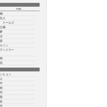
TIME
輔
生人
 クールズ
之輔
夢
汰
彦
ルソン
アンドラー
樹
也
ンヒョン
人
平
樹
司
恩
史
平