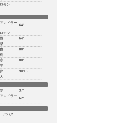
ロモン
アンドラー
64'
ロモン
樹
64'
恩
也
80'
樹
彦
80'
平
夢
90'+3
人
夢
37'
アンドラー
62'
 パパス