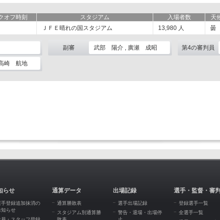
クオフ時刻
スタジアム
入場者数
天
ＪＦＥ晴れの国スタジアム
13,980
人
曇
副審
武部 陽介 , 廣瀬 成昭
第4の審判員
 高崎 航地
知らせ
通算データ
出場記録
選手・監督・審
選手登録追加抹消の
通算勝敗表
選手出場記録
登録選手一覧
お知らせ
スタジアム別通算勝
警告・退場・出場停
全選手一覧
役員・スタッフ登録
敗表
止