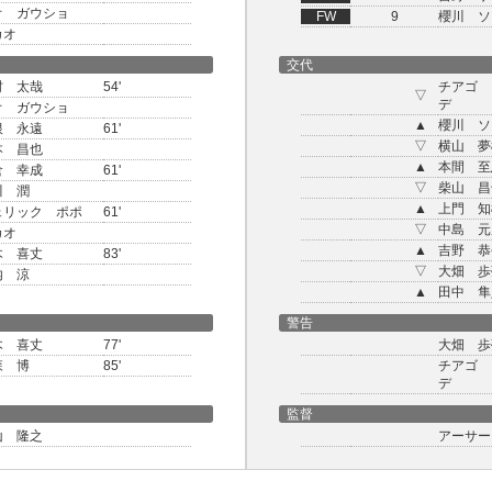
オ ガウショ
FW
9
櫻川 ソ
カオ
交代
村 太哉
54'
チアゴ 
▽
デ
オ ガウショ
▲
櫻川 ソ
根 永遠
61'
▽
横山 夢
本 昌也
▲
本間 至
倉 幸成
61'
▽
柴山 昌
川 潤
▲
上門 知
ェリック ポポ
61'
▽
中島 元
カオ
▲
吉野 恭
木 喜丈
83'
▽
大畑 歩
内 涼
▲
田中 隼
警告
木 喜丈
77'
大畑 歩
森 博
85'
チアゴ 
デ
監督
山 隆之
アーサー