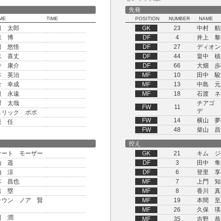
先発
ME
TIME
POSITION
NUMBER
NAME
田 太郎
GK
23
中村 航
森 博
DF
4
井上 黎
田 悠悟
DF
27
ディオン
木 喜丈
DF
44
畠中 槙
井 康介
DF
66
大畑 歩
本 英治
MF
10
田中 駿
倉 幸成
MF
13
中島 元
根 永遠
MF
18
石渡 ネ
村 太哉
チアゴ 
FW
11
デ
ェリック ポポ
FW
14
横山 夢
坂 任
FW
48
柴山 昌
控え
ナート モーザー
GK
21
キム ジ
山 遥
DF
3
田中 隼
内 涼
DF
6
登里 享
本 昌也
MF
7
上門 知
吉 塁
MF
8
香川 真
ラウン ノア 賢
MF
19
本間 至
MF
26
久保 瑛
川 潤
MF
35
吉野 恭