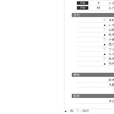
FW
9
レ
FW
99
ル
交代
▽
木
▲
レ
▽
山
▲
松
▽
小
▲
西
▽
ウ
▲
ル
▽
鈴
▲
竹
警告
鈴
大
監督
木
▲：IN ▽：OUT