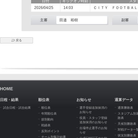
日付
キックオフ時刻
スタ
2026/04/25
14:03
ＣＩＴＹ ＦＯＯＴＢＡＬ
主審
田邉 裕樹
副審
戻る
HOME
日程・結果
順位表
お知らせ
通算データ
試合日程・試合結果
順位表
選手登録追加抹消の
通算勝敗表
お知らせ
年間順位表
スタジアム別
役員・スタッフ登録
敗表
節別動向
追加抹消のお知らせ
天候別勝敗表
戦績表
出場停止選手のお知
対戦データ一
反則ポイント
らせ
状況別勝敗表
チーム別集計結果