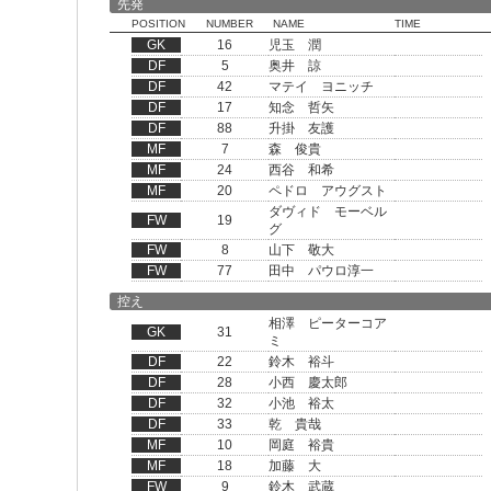
先発
POSITION
NUMBER
NAME
TIME
GK
16
児玉 潤
DF
5
奥井 諒
DF
42
マテイ ヨニッチ
DF
17
知念 哲矢
DF
88
升掛 友護
MF
7
森 俊貴
MF
24
西谷 和希
MF
20
ペドロ アウグスト
ダヴィド モーベル
FW
19
グ
FW
8
山下 敬大
FW
77
田中 パウロ淳一
控え
相澤 ピーターコア
GK
31
ミ
DF
22
鈴木 裕斗
DF
28
小西 慶太郎
DF
32
小池 裕太
DF
33
乾 貴哉
MF
10
岡庭 裕貴
MF
18
加藤 大
FW
9
鈴木 武蔵