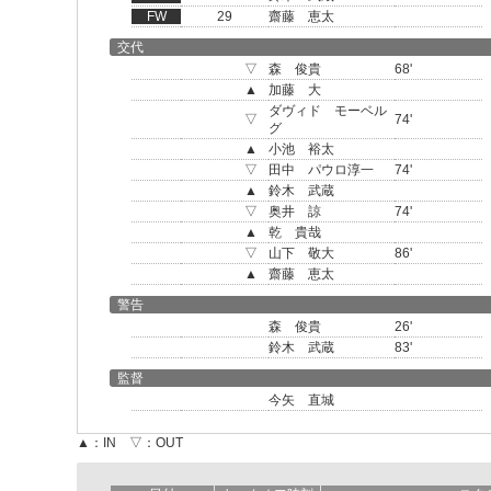
FW
29
齋藤 恵太
交代
▽
森 俊貴
68'
▲
加藤 大
ダヴィド モーベル
▽
74'
グ
▲
小池 裕太
▽
田中 パウロ淳一
74'
▲
鈴木 武蔵
▽
奥井 諒
74'
▲
乾 貴哉
▽
山下 敬大
86'
▲
齋藤 恵太
警告
森 俊貴
26'
鈴木 武蔵
83'
監督
今矢 直城
▲：IN ▽：OUT