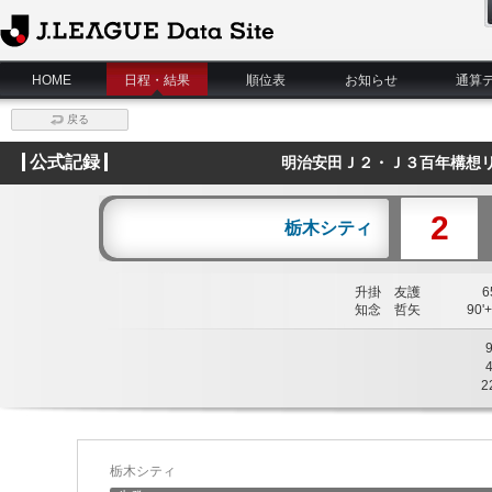
J.League Data Site
HOME
日程・結果
順位表
お知らせ
通算
戻る
公式記録
明治安田Ｊ２・Ｊ３百年構想リ
2
栃木シティ
升掛 友護
65
知念 哲矢
90'+
2
栃木シティ