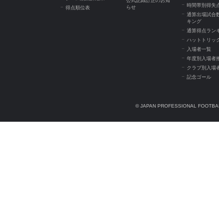
公式記録訂正のお知
時間帯別得失
らせ
得点順位表
通算出場試合
キング
通算得点ラン
ハットトリッ
入場者一覧
年度別入場者
クラブ別入場
記念ゴール
© JAPAN PROFESSIONAL FOOTBAL