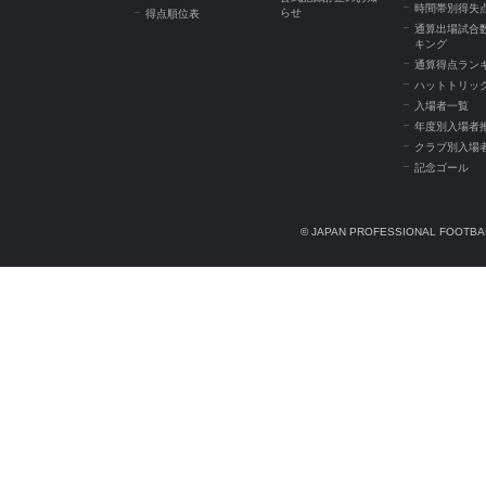
時間帯別得失
らせ
得点順位表
通算出場試合
キング
通算得点ラン
ハットトリッ
入場者一覧
年度別入場者
クラブ別入場
記念ゴール
© JAPAN PROFESSIONAL FOOTBAL