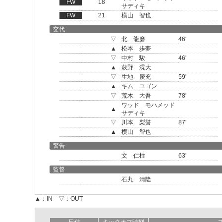
FW
18
サディキ
FW
21
横山 智也
交代
▽
北 龍磨
46'
▲
松本 歩夢
▽
中村 駿
46'
▲
萩野 滉大
▽
生地 慶充
59'
▲
キム ユゴン
▽
荒木 大吾
78'
ワッド モハメッド
▲
サディキ
▽
川本 梨誉
87'
▲
横山 智也
警告
文 仁柱
63'
監督
石丸 清隆
▲：IN ▽：OUT