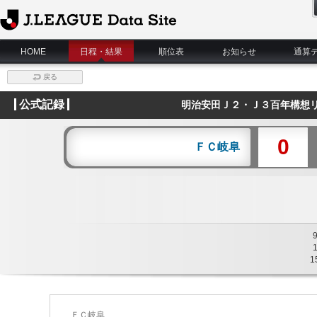
J.League Data Site
HOME
日程・結果
順位表
お知らせ
通算
戻る
公式記録
明治安田Ｊ２・Ｊ３百年構想リ
0
ＦＣ岐阜
1
ＦＣ岐阜