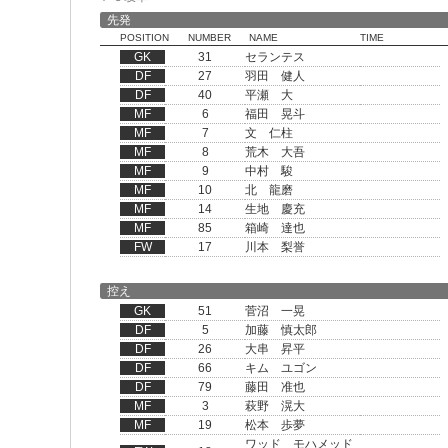
先発
POSITION
NUMBER
NAME
TIME
GK
31
セランテス
DF
27
羽田 健人
DF
40
平瀬 大
MF
6
福田 晃斗
MF
7
文 仁柱
MF
8
荒木 大吾
MF
9
中村 駿
MF
10
北 龍磨
MF
14
生地 慶充
MF
85
箱崎 達也
FW
17
川本 梨誉
控え
GK
51
菅沼 一晃
DF
5
加藤 慎太郎
DF
26
大串 昇平
DF
66
キム ユゴン
DF
79
藤田 准也
MF
3
萩野 滉大
MF
19
松本 歩夢
ワッド モハメッド