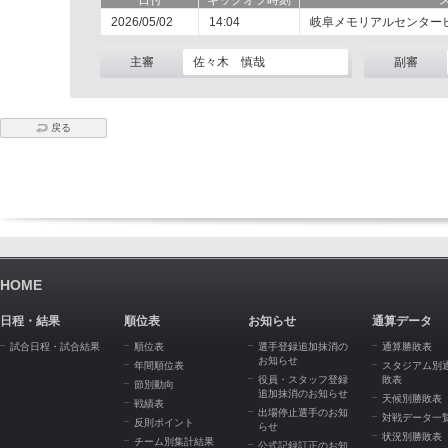
日付
キックオフ時刻
2026/05/02
14:04
岐阜メモリアルセンター
主審
佐々木 慎哉
副審
戻る
HOME
日程・結果
順位表
お知らせ
通算データ
試合日程・試合結果
順位表
選手登録追加抹消の
通算勝敗表
お知らせ
年間順位表
スタジアム別
役員・スタッフ登録
敗表
節別動向
追加抹消のお知らせ
天候別勝敗表
戦績表
出場停止選手のお知
対戦データ一
反則ポイント
らせ
状況別勝敗表
チーム別集計結果
公式記録訂正のお知