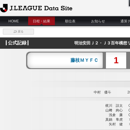
J.League Data Site
HOME
日程・結果
順位表
お知らせ
通算
戻る
公式記録
明治安田Ｊ２・Ｊ３百年構想リ
1
藤枝ＭＹＦＣ
中村 優斗
28
梶川 諒太
山﨑 絢心
浅倉 廉
真鍋 隼虎
矢村 健