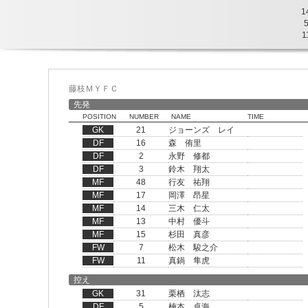
1
1
藤枝ＭＹＦＣ
先発
POSITION
NUMBER
NAME
TIME
GK
21
ジョーンズ レイ
DF
16
森 侑里
DF
2
永野 修都
DF
3
鈴木 翔太
MF
48
行友 祐翔
MF
17
岡澤 昂星
MF
14
三木 仁太
MF
13
中村 優斗
MF
15
杉田 真彦
FW
7
松木 駿之介
FW
11
真鍋 隼虎
控え
GK
31
栗栖 汰志
DF
5
楠本 卓海