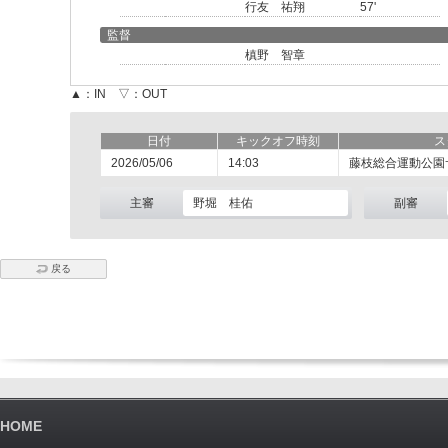
行友 祐翔
57'
監督
槙野 智章
▲：IN ▽：OUT
日付
キックオフ時刻
ス
2026/05/06
14:03
藤枝総合運動公園
主審
野堀 桂佑
副審
戻る
HOME