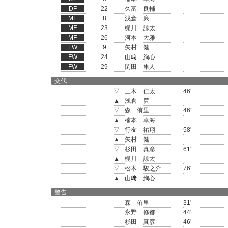
DF
22
久富 良輔
MF
8
浅倉 廉
MF
23
梶川 諒太
MF
26
河本 大雅
FW
9
矢村 健
FW
24
山﨑 絢心
FW
29
閑田 隼人
交代
▽
三木 仁太
46'
▲
浅倉 廉
▽
森 侑里
46'
▲
楠本 卓海
▽
行友 祐翔
58'
▲
矢村 健
▽
杉田 真彦
61'
▲
梶川 諒太
▽
松木 駿之介
76'
▲
山﨑 絢心
警告
森 侑里
31'
永野 修都
44'
杉田 真彦
46'