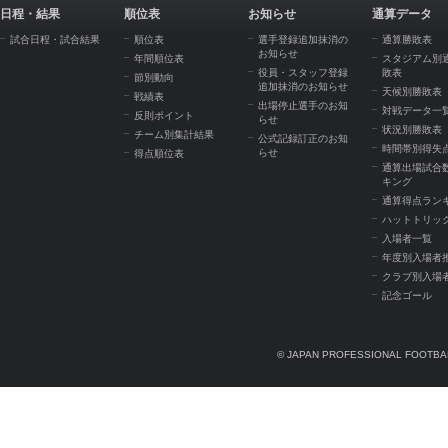
日程・結果
順位表
お知らせ
通算データ
試合日程・試合結果
順位表
選手登録追加抹消の
通算勝敗表
お知らせ
年間順位表
スタジアム別
役員・スタッフ登録
敗表
節別動向
追加抹消のお知らせ
天候別勝敗表
戦績表
出場停止選手のお知
対戦データ一
反則ポイント
らせ
状況別勝敗表
チーム別集計結果
公式記録訂正のお知
時間帯別得失
らせ
得点順位表
通算出場試合
キング
通算得点ラン
ハットトリッ
入場者一覧
年度別入場者
クラブ別入場
記念ゴール
© JAPAN PROFESSIONAL FOOTBAL