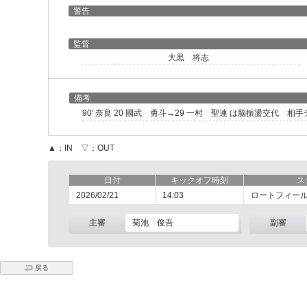
警告
監督
大黒 将志
備考
90' 奈良 20 國武 勇斗→29 一村 聖連 は脳振盪交代 相
▲：IN ▽：OUT
日付
キックオフ時刻
ス
2026/02/21
14:03
ロートフィー
主審
菊池 俊吾
副審
戻る