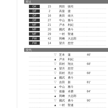
控え
GK
15
岡田 慎司
DF
2
高畠 捷
DF
16
奥田 雄大
DF
27
中山 雅斗
MF
21
戸水 利紀
MF
20
國武 勇斗
MF
29
一村 聖連
FW
42
岡﨑 大志郎
FW
14
望月 想空
交代
▽
芝本 蓮
46'
▲
戸水 利紀
▽
田村 翔太
68'
▲
望月 想空
▽
田村 亮介
68'
▲
國武 勇斗
▽
吉田 新
81'
▲
中山 雅斗
▽
後藤 卓磨
84'
▲
岡﨑 大志郎
▽
國武 勇斗
90'
▲
一村 聖連