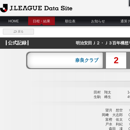
J.League Data Site
HOME
日程・結果
順位表
お知らせ
通算
戻る
公式記録
明治安田Ｊ２・Ｊ３百年構想リ
2
奈良クラブ
田村 翔太
14
生駒 稀生
49
望月 想空
岡﨑 大志郎
富樫 佑太
戸水 利紀
森田 凜