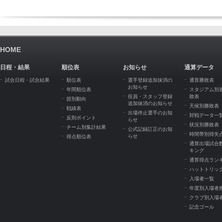
HOME
日程・結果
順位表
お知らせ
通算データ
試合日程・試合結果
順位表
選手登録追加抹消の
通算勝敗表
お知らせ
年間順位表
スタジアム別
役員・スタッフ登録
敗表
節別動向
追加抹消のお知らせ
天候別勝敗表
戦績表
出場停止選手のお知
対戦データ一
反則ポイント
らせ
状況別勝敗表
チーム別集計結果
公式記録訂正のお知
時間帯別得失
らせ
得点順位表
通算出場試合
キング
通算得点ラン
ハットトリッ
入場者一覧
年度別入場者
クラブ別入場
記念ゴール