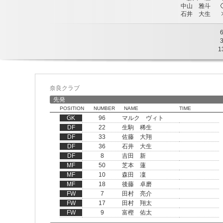
中山 雅斗
石井 大生
1
奈良クラブ
先発
POSITION
NUMBER
NAME
TIME
GK
96
マルク ヴィト
DF
22
生駒 稀生
DF
33
佐藤 大翔
DF
36
石井 大生
DF
8
吉田 新
MF
50
芝本 蓮
MF
10
森田 凜
MF
18
後藤 卓磨
FW
7
田村 亮介
FW
17
田村 翔太
FW
9
富樫 佑太