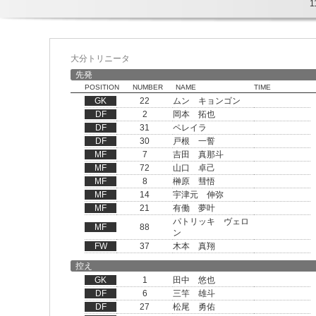
1
大分トリニータ
先発
POSITION
NUMBER
NAME
TIME
GK
22
ムン キョンゴン
DF
2
岡本 拓也
DF
31
ペレイラ
DF
30
戸根 一誓
MF
7
吉田 真那斗
MF
72
山口 卓己
MF
8
榊原 彗悟
MF
14
宇津元 伸弥
MF
21
有働 夢叶
パトリッキ ヴェロ
MF
88
ン
FW
37
木本 真翔
控え
GK
1
田中 悠也
DF
6
三竿 雄斗
DF
27
松尾 勇佑