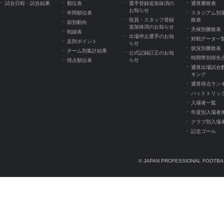
試合日程・試合結果
順位表
選手登録追加抹消の
通算勝敗表
お知らせ
年間順位表
スタジアム別
役員・スタッフ登録
敗表
節別動向
追加抹消のお知らせ
天候別勝敗表
戦績表
出場停止選手のお知
対戦データ一
反則ポイント
らせ
状況別勝敗表
チーム別集計結果
公式記録訂正のお知
時間帯別得失
らせ
得点順位表
通算出場試合
キング
通算得点ラン
ハットトリッ
入場者一覧
年度別入場者
クラブ別入場
記念ゴール
© JAPAN PROFESSIONAL FOOTBAL