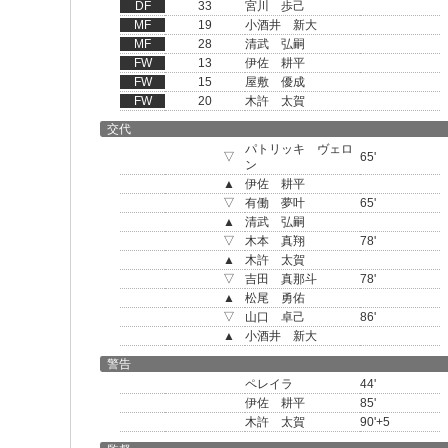
DF
33
宮川 歩己
MF
19
小酒井 新大
MF
28
清武 弘嗣
FW
13
伊佐 耕平
FW
15
屋敷 優成
FW
20
木許 太賀
交代
パトリッキ ヴェロ
▽
65'
ン
▲
伊佐 耕平
▽
有働 夢叶
65'
▲
清武 弘嗣
▽
木本 真翔
78'
▲
木許 太賀
▽
吉田 真那斗
78'
▲
松尾 勇佑
▽
山口 卓己
86'
▲
小酒井 新大
警告
ペレイラ
44'
伊佐 耕平
85'
木許 太賀
90'+5