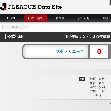
J.League Data Site
HOME
日程・結果
順位表
お知らせ
通算
戻る
公式記録
明治安田Ｊ２・Ｊ３百年構想リ
0
大分トリニータ
榊原 彗悟
先攻
伊佐 耕平
清武 弘嗣
戸根 一誓
ペレイラ