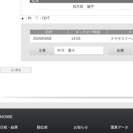
監督
四方田 修平
▲：IN ▽：OUT
日付
キックオフ時刻
ス
2026/03/08
14:03
クラサスドー
主審
中川 愛斗
副審
戻る
HOME
日程・結果
順位表
お知らせ
通算データ