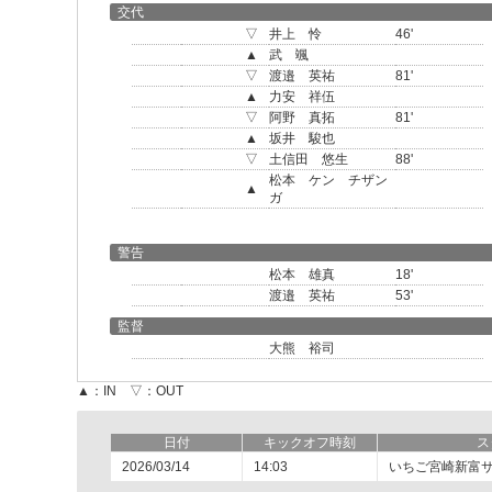
交代
▽
井上 怜
46'
▲
武 颯
▽
渡邉 英祐
81'
▲
力安 祥伍
▽
阿野 真拓
81'
▲
坂井 駿也
▽
土信田 悠生
88'
松本 ケン チザン
▲
ガ
警告
松本 雄真
18'
渡邉 英祐
53'
監督
大熊 裕司
▲：IN ▽：OUT
日付
キックオフ時刻
ス
2026/03/14
14:03
いちご宮崎新富