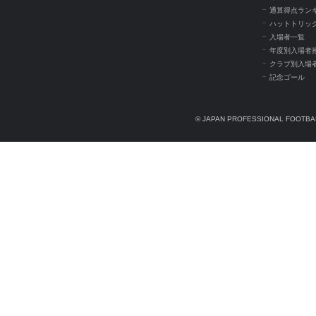
通算得点ラン
ハットトリッ
入場者一覧
年度別入場者
クラブ別入場
記念ゴール
© JAPAN PROFESSIONAL FOOTBAL