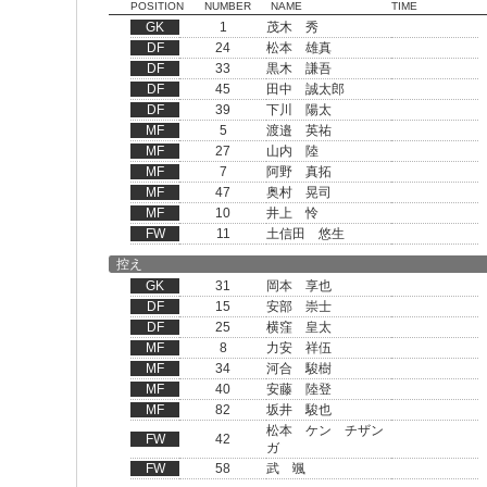
POSITION
NUMBER
NAME
TIME
GK
1
茂木 秀
DF
24
松本 雄真
DF
33
黒木 謙吾
DF
45
田中 誠太郎
DF
39
下川 陽太
MF
5
渡邉 英祐
MF
27
山内 陸
MF
7
阿野 真拓
MF
47
奥村 晃司
MF
10
井上 怜
FW
11
土信田 悠生
控え
GK
31
岡本 享也
DF
15
安部 崇士
DF
25
横窪 皇太
MF
8
力安 祥伍
MF
34
河合 駿樹
MF
40
安藤 陸登
MF
82
坂井 駿也
松本 ケン チザン
FW
42
ガ
FW
58
武 颯