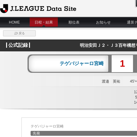
J.League Data Site
HOME
日程・結果
順位表
お知らせ
通算
戻る
公式記録
明治安田Ｊ２・Ｊ３百年構想リ
1
テゲバジャーロ宮崎
渡邉 英祐
45'+
1
1
テゲバジャーロ宮崎
先発