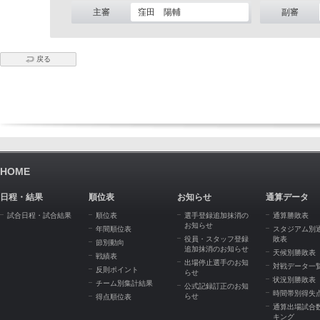
主審
窪田 陽輔
副審
戻る
HOME
日程・結果
順位表
お知らせ
通算データ
試合日程・試合結果
順位表
選手登録追加抹消の
通算勝敗表
お知らせ
年間順位表
スタジアム別
役員・スタッフ登録
敗表
節別動向
追加抹消のお知らせ
天候別勝敗表
戦績表
出場停止選手のお知
対戦データ一
反則ポイント
らせ
状況別勝敗表
チーム別集計結果
公式記録訂正のお知
時間帯別得失
らせ
得点順位表
通算出場試合
キング