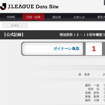
J.League Data Site
HOME
日程・結果
順位表
お知らせ
通算
戻る
公式記録
明治安田Ｊ２・Ｊ３百年構想リ
1
ガイナーレ鳥取
星 景虎
28
藤田 一途
荒井 涼
高柳 郁弥
東條 敦輝
篠田 大輝