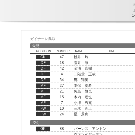
1
ガイナーレ鳥取
先発
POSITION
NUMBER
NAME
TIME
GK
47
桃井 玲
DF
18
荒井 涼
DF
42
金浦 真樹
DF
4
二階堂 正哉
DF
34
鄭 翔英
MF
27
本保 奏希
MF
21
矢島 慎也
MF
15
木内 達也
MF
7
小澤 秀充
FW
10
三木 直土
FW
24
星 景虎
控え
GK
88
バーンズ アントン
ヴァンイヤーデン