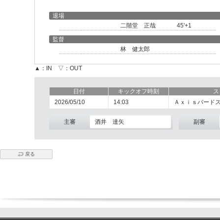
退場
二階堂 正哉
45'+1
監督
林 健太郎
▲：IN ▽：OUT
日付
キックオフ時刻
ス
2026/05/10
14:03
Ａｘｉｓバード
主審
酒井 達矢
副審
戻る