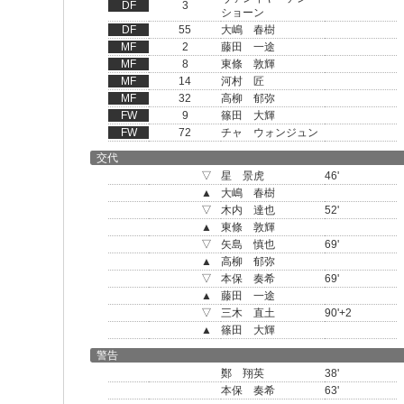
DF
3
ショーン
DF
55
大嶋 春樹
MF
2
藤田 一途
MF
8
東條 敦輝
MF
14
河村 匠
MF
32
高柳 郁弥
FW
9
篠田 大輝
FW
72
チャ ウォンジュン
交代
▽
星 景虎
46'
▲
大嶋 春樹
▽
木内 達也
52'
▲
東條 敦輝
▽
矢島 慎也
69'
▲
高柳 郁弥
▽
本保 奏希
69'
▲
藤田 一途
▽
三木 直土
90'+2
▲
篠田 大輝
警告
鄭 翔英
38'
本保 奏希
63'