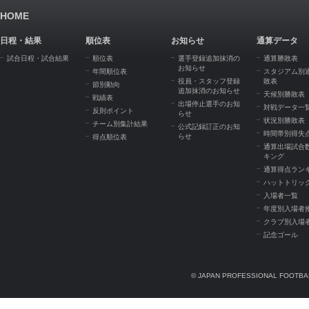
HOME
日程・結果
順位表
お知らせ
通算データ
試合日程・試合結果
順位表
選手登録追加抹消の
通算勝敗表
お知らせ
年間順位表
スタジアム別
役員・スタッフ登録
敗表
節別動向
追加抹消のお知らせ
天候別勝敗表
戦績表
出場停止選手のお知
対戦データ一
反則ポイント
らせ
状況別勝敗表
チーム別集計結果
公式記録訂正のお知
時間帯別得失
らせ
得点順位表
通算出場試合
キング
通算得点ラン
ハットトリッ
入場者一覧
年度別入場者
クラブ別入場
記念ゴール
© JAPAN PROFESSIONAL FOOTBAL