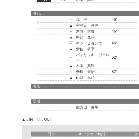
交代
▽
茂 平
46'
▲
宇津元 伸弥
▽
木許 太賀
46'
▲
中川 寛斗
▽
キム ヒョンウ
46'
▲
伊佐 耕平
パトリッキ ヴェロ
▽
62'
ン
▲
木本 真翔
▽
榊原 彗悟
82'
▲
山口 卓己
警告
監督
四方田 修平
▲：IN ▽：OUT
日付
キックオフ時刻
ス