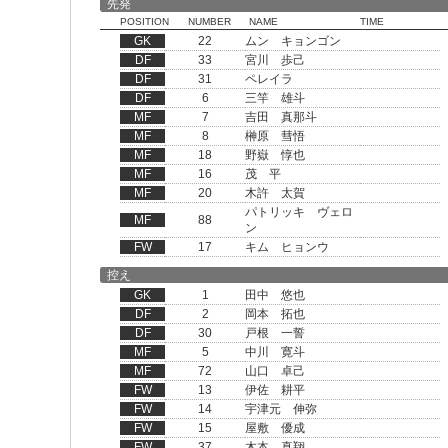
先発
POSITION
NUMBER
NAME
TIME
GK
22
ムン キョンゴン
DF
33
宮川 歩己
DF
31
ペレイラ
DF
6
三竿 雄斗
MF
7
吉田 真那斗
MF
8
榊原 彗悟
MF
18
野嶽 惇也
MF
16
茂 平
MF
20
木許 太賀
パトリッキ ヴェロ
MF
88
ン
FW
17
キム ヒョンウ
控え
GK
1
田中 悠也
DF
2
岡本 拓也
DF
30
戸根 一誓
MF
5
中川 寛斗
MF
72
山口 卓己
FW
13
伊佐 耕平
FW
14
宇津元 伸弥
FW
15
屋敷 優成
FW
37
木本 真翔