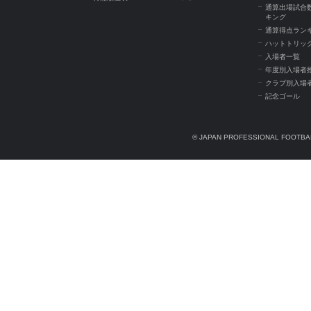
通算出場試合
キング
通算得点ラン
ハットトリッ
入場者一覧
年度別入場者
クラブ別入場
記念ゴール
© JAPAN PROFESSIONAL FOOTBAL