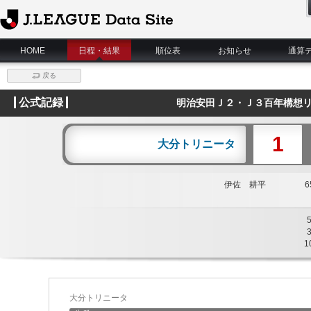
J.League Data Site
HOME
日程・結果
順位表
お知らせ
通算
戻る
公式記録
明治安田Ｊ２・Ｊ３百年構想リ
1
大分トリニータ
伊佐 耕平
65
1
大分トリニータ