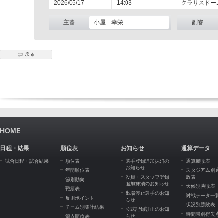
2026/05/17
14:03
クラサスドー
主審
小屋 幸栄
副審
戻る
HOME
日程・結果
順位表
お知らせ
通算データ
試合日程・試合結果
順位表
選手登録追加抹消の
通算勝敗表
お知らせ
年間順位表
スタジアム別
役員・スタッフ登録
敗表
節別動向
追加抹消のお知らせ
天候別勝敗表
戦績表
出場停止選手のお知
対戦データ一
反則ポイント
らせ
状況別勝敗表
チーム別集計結果
公式記録訂正のお知
時間帯別得失
らせ
得点順位表